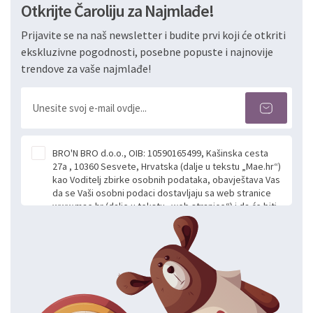
Otkrijte Čaroliju za Najmlađe!
Prijavite se na naš newsletter i budite prvi koji će otkriti
ekskluzivne pogodnosti, posebne popuste i najnovije
trendove za vaše najmlađe!
BRO'N BRO d.o.o., OIB: 10590165499, Kašinska cesta
27a , 10360 Sesvete, Hrvatska (dalje u tekstu „Mae.hr“)
kao Voditelj zbirke osobnih podataka, obavještava Vas
da se Vaši osobni podaci dostavljaju sa web stranice
www.mae.hr (dalje u tekstu „web stranice“) i da će biti
obrađeni. Prihvaćanjem ove Izjave smatra se da
slobodno i izričito dajete privolu za prikupljanje i daljnju
obradu Vaših osobnih podataka koje ustupate Mae.hr
putem ovih web stranica u svrhu odgovora i daljnje
komunikacije na Vaš upit poslan kroz kontakt obrazac.
Radi se o dobrovoljnom davanju podataka te ovu
Izjavu niste dužni prihvatiti odnosno niste dužni unositi
svoje osobne podatke u jednu od prijavnih