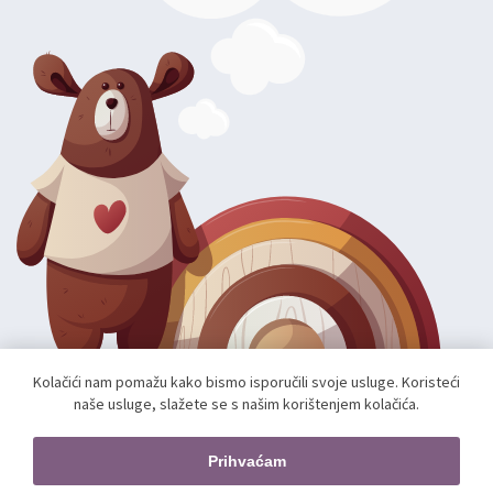
Kolačići nam pomažu kako bismo isporučili svoje usluge. Koristeći
naše usluge, slažete se s našim korištenjem kolačića.
Autorska prava; 2026 mae.hr. Sva prava pridržana.
Web shop izradio:
unamente.agency
Prihvaćam
Pratite nas