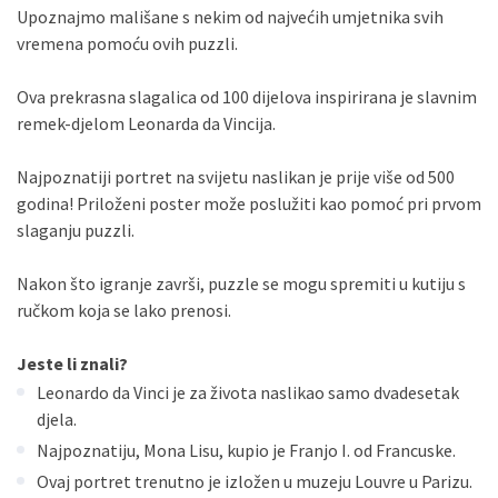
Upoznajmo mališane s nekim od najvećih umjetnika svih
vremena pomoću ovih puzzli.
Ova prekrasna slagalica od 100 dijelova inspirirana je slavnim
remek-djelom Leonarda da Vincija.
Najpoznatiji portret na svijetu naslikan je prije više od 500
godina! Priloženi poster može poslužiti kao pomoć pri prvom
slaganju puzzli.
Nakon što igranje završi, puzzle se mogu spremiti u kutiju s
ručkom koja se lako prenosi.
Jeste li znali?
Leonardo da Vinci je za života naslikao samo dvadesetak
djela.
Najpoznatiju, Mona Lisu, kupio je Franjo I. od Francuske.
Ovaj portret trenutno je izložen u muzeju Louvre u Parizu.