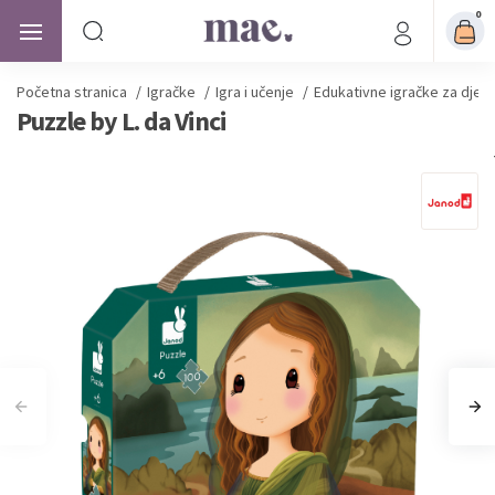
0
Početna stranica
/
Igračke
/
Igra i učenje
/
Edukativne igračke za djec
Puzzle by L. da Vinci