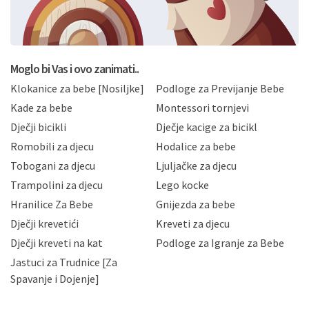
formi/obrazaca dostupnih na ovim web stranicama.
BRO'N BRO d.o.o. će s Vašim osobnim podacima
postupati sukladno Općoj uredbi o zaštiti podataka
koju možete pročitati ovdje, sukladno Politici
privatnosti i kolačića koju možete pročitati ovdje i
Moglo bi Vas i ovo zanimati..
sukladno drugim primjenjivim propisima Republike
Klokanice za bebe [Nosiljke]
Podloge za Previjanje Bebe
Hrvatske, a uvijek uz primjenu odgovarajućih tehničkih i
sigurnosnih mjera zaštite osobnih podataka od
Kade za bebe
Montessori tornjevi
neovlaštenog pristupa, zlouporabe, otkrivanja,
Dječji bicikli
Dječje kacige za bicikl
gubitka ili uništenja. Mae.hr štiti privatnost svojih
korisnika i posjetitelja web stranica, čuva povjerljivost
Romobili za djecu
Hodalice za bebe
Vaših osobnih podataka te omogućava pristup i
Tobogani za djecu
Ljuljačke za djecu
priopćavanje osobnih podataka samo onim svojim
zaposlenicima kojima su isti potrebni radi provedbe
Trampolini za djecu
Lego kocke
njihovih poslovnih aktivnosti, a trećim osobama samo u
Hranilice Za Bebe
Gnijezda za bebe
slučajevima koji su dozvoljeni zakonima. Napominjemo
da možete u svako doba, u potpunosti ili djelomice,
Dječji krevetići
Kreveti za djecu
bez naknade i objašnjenja odustati od dane privole i
Dječji kreveti na kat
Podloge za Igranje za Bebe
zatražiti prestanak aktivnosti obrade Vaših osobnih
Jastuci za Trudnice [Za
podataka. Opoziv privole možete podnijeti poštom na
gore navedenu adresu ili e-mailom na adresu:
Spavanje i Dojenje]