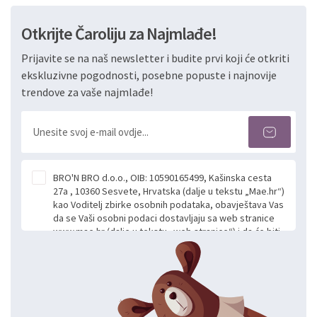
Otkrijte Čaroliju za Najmlađe!
Prijavite se na naš newsletter i budite prvi koji će otkriti
ekskluzivne pogodnosti, posebne popuste i najnovije
trendove za vaše najmlađe!
BRO'N BRO d.o.o., OIB: 10590165499, Kašinska cesta
27a , 10360 Sesvete, Hrvatska (dalje u tekstu „Mae.hr“)
kao Voditelj zbirke osobnih podataka, obavještava Vas
da se Vaši osobni podaci dostavljaju sa web stranice
www.mae.hr (dalje u tekstu „web stranice“) i da će biti
obrađeni. Prihvaćanjem ove Izjave smatra se da
slobodno i izričito dajete privolu za prikupljanje i daljnju
obradu Vaših osobnih podataka koje ustupate Mae.hr
putem ovih web stranica u svrhu odgovora i daljnje
komunikacije na Vaš upit poslan kroz kontakt obrazac.
Radi se o dobrovoljnom davanju podataka te ovu