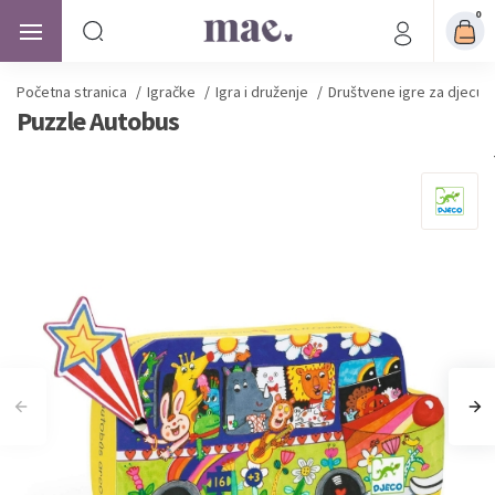
0
Početna stranica
/
Igračke
/
Igra i druženje
/
Društvene igre za djecu
Puzzle Autobus