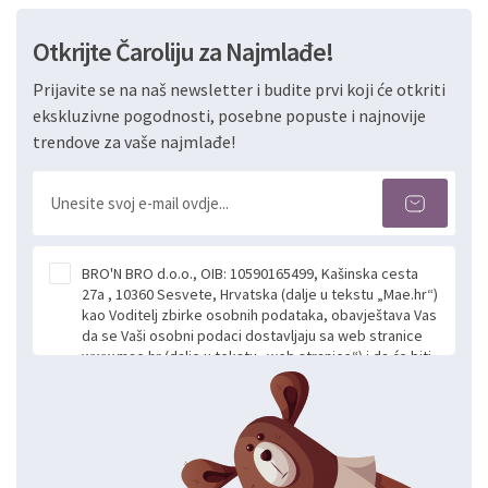
Otkrijte Čaroliju za Najmlađe!
Prijavite se na naš newsletter i budite prvi koji će otkriti
ekskluzivne pogodnosti, posebne popuste i najnovije
trendove za vaše najmlađe!
BRO'N BRO d.o.o., OIB: 10590165499, Kašinska cesta
27a , 10360 Sesvete, Hrvatska (dalje u tekstu „Mae.hr“)
kao Voditelj zbirke osobnih podataka, obavještava Vas
da se Vaši osobni podaci dostavljaju sa web stranice
www.mae.hr (dalje u tekstu „web stranice“) i da će biti
obrađeni. Prihvaćanjem ove Izjave smatra se da
slobodno i izričito dajete privolu za prikupljanje i daljnju
obradu Vaših osobnih podataka koje ustupate Mae.hr
putem ovih web stranica u svrhu odgovora i daljnje
komunikacije na Vaš upit poslan kroz kontakt obrazac.
Radi se o dobrovoljnom davanju podataka te ovu