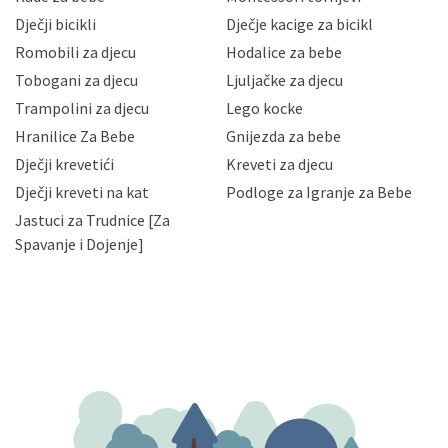
neovlaštenog pristupa, zlouporabe, otkrivanja,
Dječji bicikli
Dječje kacige za bicikl
gubitka ili uništenja. Mae.hr štiti privatnost svojih
korisnika i posjetitelja web stranica, čuva povjerljivost
Romobili za djecu
Hodalice za bebe
Vaših osobnih podataka te omogućava pristup i
Tobogani za djecu
Ljuljačke za djecu
priopćavanje osobnih podataka samo onim svojim
zaposlenicima kojima su isti potrebni radi provedbe
Trampolini za djecu
Lego kocke
njihovih poslovnih aktivnosti, a trećim osobama samo u
Hranilice Za Bebe
Gnijezda za bebe
slučajevima koji su dozvoljeni zakonima. Napominjemo
da možete u svako doba, u potpunosti ili djelomice,
Dječji krevetići
Kreveti za djecu
bez naknade i objašnjenja odustati od dane privole i
Dječji kreveti na kat
Podloge za Igranje za Bebe
zatražiti prestanak aktivnosti obrade Vaših osobnih
Jastuci za Trudnice [Za
podataka. Opoziv privole možete podnijeti poštom na
gore navedenu adresu ili e-mailom na adresu:
Spavanje i Dojenje]