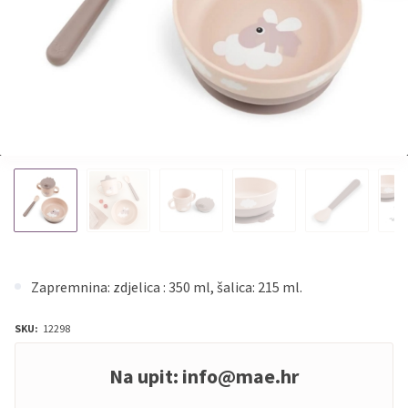
Zapremnina: zdjelica : 350 ml, šalica: 215 ml.
SKU:
12298
Na upit:
info@mae.hr