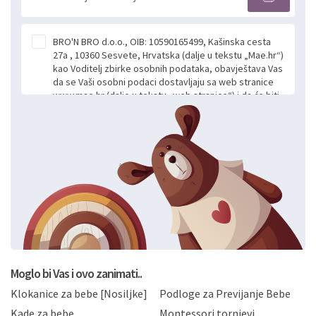
BRO'N BRO d.o.o., OIB: 10590165499, Kašinska cesta
27a , 10360 Sesvete, Hrvatska (dalje u tekstu „Mae.hr“)
kao Voditelj zbirke osobnih podataka, obavještava Vas
da se Vaši osobni podaci dostavljaju sa web stranice
www.mae.hr (dalje u tekstu „web stranice“) i da će biti
obrađeni. Prihvaćanjem ove Izjave smatra se da
slobodno i izričito dajete privolu za prikupljanje i daljnju
obradu Vaših osobnih podataka koje ustupate Mae.hr
putem ovih web stranica u svrhu odgovora i daljnje
komunikacije na Vaš upit poslan kroz kontakt obrazac.
Radi se o dobrovoljnom davanju podataka te ovu
Izjavu niste dužni prihvatiti odnosno niste dužni unositi
svoje osobne podatke u jednu od prijavnih
formi/obrazaca dostupnih na ovim web stranicama.
BRO'N BRO d.o.o. će s Vašim osobnim podacima
postupati sukladno Općoj uredbi o zaštiti podataka
koju možete pročitati ovdje, sukladno Politici
privatnosti i kolačića koju možete pročitati ovdje i
Moglo bi Vas i ovo zanimati..
sukladno drugim primjenjivim propisima Republike
Klokanice za bebe [Nosiljke]
Podloge za Previjanje Bebe
Hrvatske, a uvijek uz primjenu odgovarajućih tehničkih i
sigurnosnih mjera zaštite osobnih podataka od
Kade za bebe
Montessori tornjevi