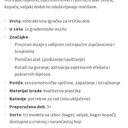
kopača, valjak) dodatno oduševljavaju mališane.
Vrsta
: interaktivna igračka za vrtićku dob
U setu
: 1x građevinsko vozilo
Značajke
:
Proziran dizajn s vidljivim rotirajućim zupčanicima i
brojevima
Pomičan alat (podizanje/spuštanje)
Kotači na guranje, aktivacija svjetlosnih efekata i
pokretnih dijelova
Potiče
: senzomotoričke vještine, zapažanje i istraživanje
Materijal izrade
: kvalitetna plastika
Baterije
: potrebne za rad (nisu uključene)
Preporučena dob
: 3+
Sorto
: tri modela na izbor (bager, valjak, bager kopač);
dostupno u crvenoj i narančastoj boji