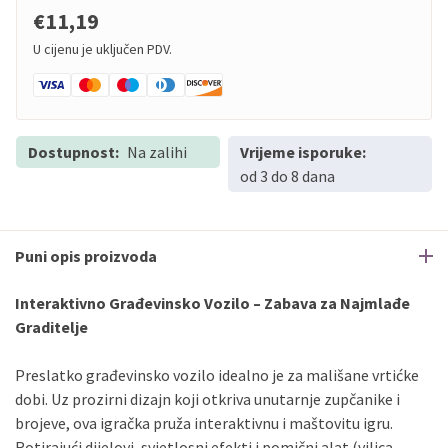
€11,19
U cijenu je uključen PDV.
Dostupnost:
Na zalihi
Vrijeme isporuke:
od 3 do 8 dana
Puni opis proizvoda
Interaktivno Građevinsko Vozilo – Zabava za Najmlađe
Graditelje
Preslatko građevinsko vozilo idealno je za mališane vrtićke
dobi. Uz prozirni dizajn koji otkriva unutarnje zupčanike i
brojeve, ova igračka pruža interaktivnu i maštovitu igru.
Rotirajući dijelovi, svjetlosni efekti i pomični alat (vilica,