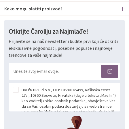
Kako mogu platiti proizvod?
Otkrijte Čaroliju za Najmlađe!
Prijavite se na naš newsletter i budite prvi koji će otkriti
ekskluzivne pogodnosti, posebne popuste i najnovije
trendove za vaše najmlađe!
BRO'N BRO d.o.o., OIB: 10590165499, Kašinska cesta
27a , 10360 Sesvete, Hrvatska (dalje u tekstu „Mae.hr“)
kao Voditelj zbirke osobnih podataka, obavještava Vas
da se Vaši osobni podaci dostavljaju sa web stranice
www.mae.hr (dalje u tekstu „web stranice“) i da će biti
obrađeni. Prihvaćanjem ove Izjave smatra se da
slobodno i izričito dajete privolu za prikupljanje i daljnju
obradu Vaših osobnih podataka koje ustupate Mae.hr