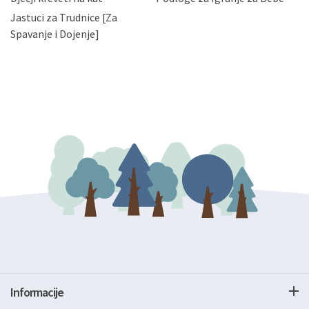
zatražiti prestanak aktivnosti obrade Vaših osobnih
Jastuci za Trudnice [Za
podataka. Opoziv privole možete podnijeti poštom na
gore navedenu adresu ili e-mailom na adresu:
Spavanje i Dojenje]
Informacije