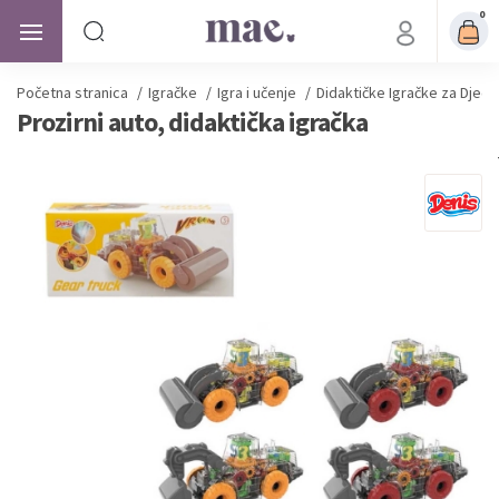
0
Početna stranica
/
Igračke
/
Igra i učenje
/
Didaktičke Igračke za Djecu
Prozirni auto, didaktička igračka