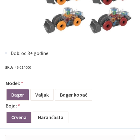
Dob: od 3+ godine
SKU:
46-214000
Model:
*
Bager
Valjak
Bager kopač
Boja:
*
Crvena
Narančasta