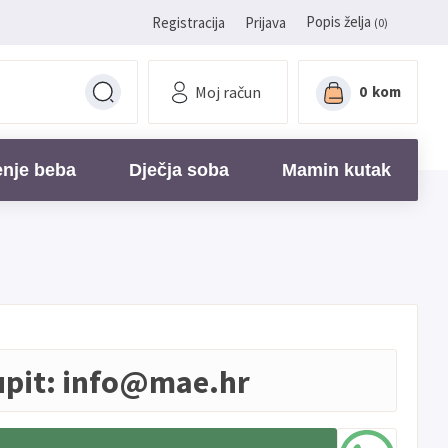
Popis želja
Registracija
Prijava
(0)
Moj račun
0
kom
enje beba
Dječja soba
Mamin kutak
upit:
info@mae.hr