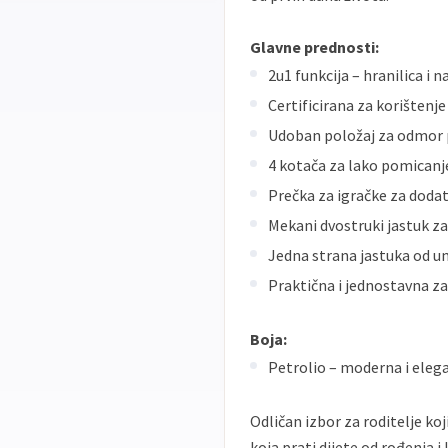
Glavne prednosti:
2u1 funkcija – hranilica i 
Certificirana za korištenj
Udoban položaj za odmor pr
4 kotača za lako pomican
Prečka za igračke za doda
Mekani dvostruki jastuk z
Jedna strana jastuka od u
Praktična i jednostavna z
Boja:
Petrolio – moderna i eleg
Odličan izbor za roditelje ko
koja prati dijete od rođenja