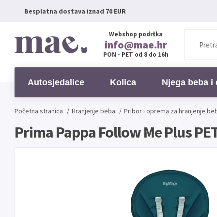
Besplatna dostava iznad 70 EUR
Webshop podrška
info@mae.hr
PON - PET od 8 do 16h
Autosjedalice
Kolica
Njega beba i 
Početna stranica
/
Hranjenje beba
/
Pribor i oprema za hranjenje be
Prima Pappa Follow Me Plus PE