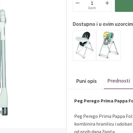
kom
Dostupno i u ovim uzorci
Prednosti
Puni opis
Peg Perego Prima Pappa Foll
Peg Perego Prima Pappa Follo
kombinira hranilicu i udoban 
od prvih dana života.