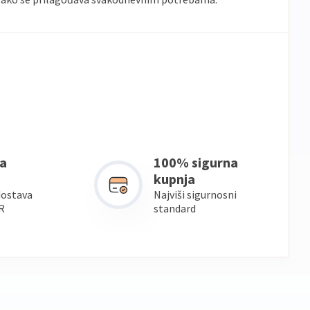
a
100% sigurna
kupnja
dostava
Najviši sigurnosni
R
standard