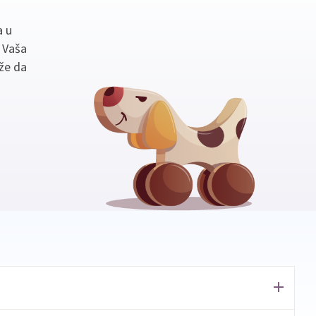
a u
. Vaša
že da