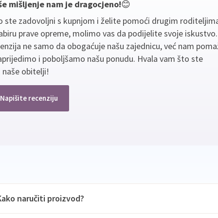
še mišljenje nam je dragocjeno!
😊
 ste zadovoljni s kupnjom i želite pomoći drugim roditeljim
biru prave opreme, molimo vas da podijelite svoje iskustvo
cenzija ne samo da obogaćuje našu zajednicu, već nam poma
aprijedimo i poboljšamo našu ponudu. Hvala vam što ste
 naše obitelji!
Napišite recenziju
Kako naručiti proizvod?