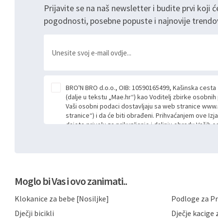
Prijavite se na naš newsletter i budite prvi koji ć
pogodnosti, posebne popuste i najnovije trendo
BRO'N BRO d.o.o., OIB: 10590165499, Kašinska cesta
(dalje u tekstu „Mae.hr“) kao Voditelj zbirke osobni
Vaši osobni podaci dostavljaju sa web stranice www.
stranice“) i da će biti obrađeni. Prihvaćanjem ove Izj
dajete privolu za prikupljanje i daljnju obradu Vaših
Mae.hr putem ovih web stranica u svrhu odgovora i da
poslan kroz kontakt obrazac. Radi se o dobrovoljno
niste dužni prihvatiti odnosno niste dužni unositi s
prijavnih formi/obrazaca dostupnih na ovim web str
Vašim osobnim podacima postupati sukladno Općoj ur
Moglo bi Vas i ovo zanimati..
možete pročitati ovdje, sukladno Politici privatnosti 
ovdje i sukladno drugim primjenjivim propisima Repub
Klokanice za bebe [Nosiljke]
Podloge za Pr
primjenu odgovarajućih tehničkih i sigurnosnih mjer
neovlaštenog pristupa, zlouporabe, otkrivanja, gubitka
Dječji bicikli
Dječje kacige z
privatnost svojih korisnika i posjetitelja web stranic