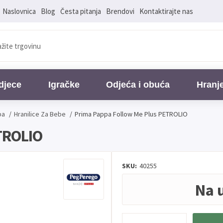
Naslovnica
Blog
Česta pitanja
Brendovi
Kontaktirajte nas
djece
Igračke
Odjeća i obuća
Hranj
ba
/
Hranilice Za Bebe
/
Prima Pappa Follow Me Plus PETROLIO
TROLIO
SKU:
40255
Na 