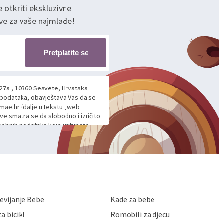
e otkriti ekskluzivne
ve za vaše najmlađe!
Pretplatite se
 27a , 10360 Sesvete, Hrvatska
h podataka, obavještava Vas da se
mae.hr (dalje u tekstu „web
ave smatra se da slobodno i izričito
 osobnih podataka koje ustupate
ljnje komunikacije na Vaš upit
m davanju podataka te ovu Izjavu
voje osobne podatke u jednu od
anicama. BRO'N BRO d.o.o. će s
edbi o zaštiti podataka koju
i kolačića koju možete pročitati
like Hrvatske, a uvijek uz
evijanje Bebe
Kade za bebe
a zaštite osobnih podataka od
 ili uništenja. Mae.hr štiti
a bicikl
Romobili za djecu
a, čuva povjerljivost Vaših osobnih