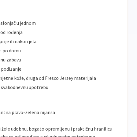
naslonjač u jednom
e od rođenja
ije ili nakon jela
je po domu
tnu zabavu
a podizanje
mjetne kože, druga od Fresco Jersey materijala
a svakodnevnu upotrebu
antna plavo-zelena nijansa
ji žele udobnu, bogato opremljenu i praktičnu hranilicu
 i lako se prilagođava svakodnevnim potrebama.