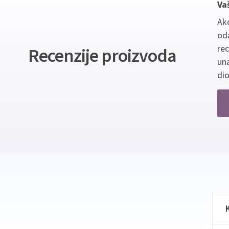
Va
Ako
oda
re
Recenzije proizvoda
un
dio