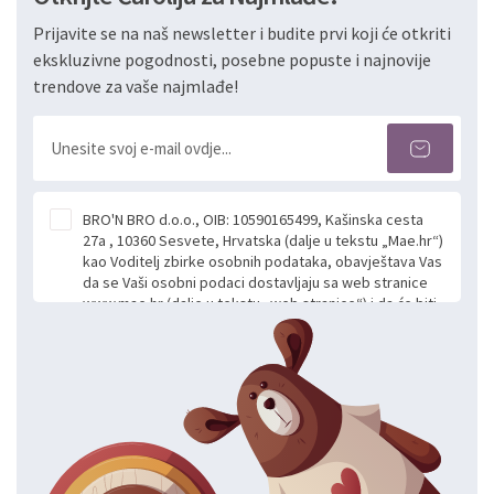
Prijavite se na naš newsletter i budite prvi koji će otkriti
ekskluzivne pogodnosti, posebne popuste i najnovije
trendove za vaše najmlađe!
BRO'N BRO d.o.o., OIB: 10590165499, Kašinska cesta
27a , 10360 Sesvete, Hrvatska (dalje u tekstu „Mae.hr“)
kao Voditelj zbirke osobnih podataka, obavještava Vas
da se Vaši osobni podaci dostavljaju sa web stranice
www.mae.hr (dalje u tekstu „web stranice“) i da će biti
obrađeni. Prihvaćanjem ove Izjave smatra se da
slobodno i izričito dajete privolu za prikupljanje i daljnju
obradu Vaših osobnih podataka koje ustupate Mae.hr
putem ovih web stranica u svrhu odgovora i daljnje
komunikacije na Vaš upit poslan kroz kontakt obrazac.
Radi se o dobrovoljnom davanju podataka te ovu
Izjavu niste dužni prihvatiti odnosno niste dužni unositi
svoje osobne podatke u jednu od prijavnih
formi/obrazaca dostupnih na ovim web stranicama.