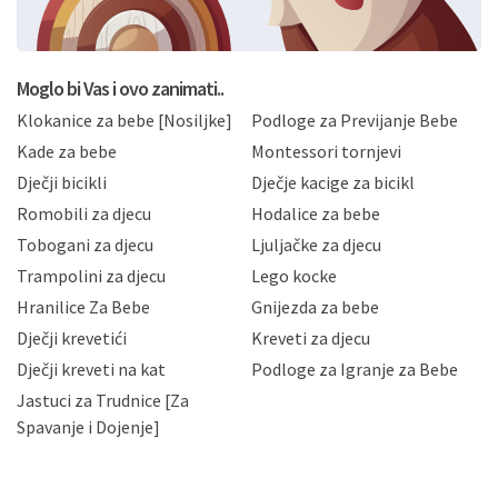
BRO'N BRO d.o.o. će s Vašim osobnim podacima
postupati sukladno Općoj uredbi o zaštiti podataka
koju možete pročitati ovdje, sukladno Politici
privatnosti i kolačića koju možete pročitati ovdje i
Moglo bi Vas i ovo zanimati..
sukladno drugim primjenjivim propisima Republike
Klokanice za bebe [Nosiljke]
Podloge za Previjanje Bebe
Hrvatske, a uvijek uz primjenu odgovarajućih tehničkih i
sigurnosnih mjera zaštite osobnih podataka od
Kade za bebe
Montessori tornjevi
neovlaštenog pristupa, zlouporabe, otkrivanja,
Dječji bicikli
Dječje kacige za bicikl
gubitka ili uništenja. Mae.hr štiti privatnost svojih
korisnika i posjetitelja web stranica, čuva povjerljivost
Romobili za djecu
Hodalice za bebe
Vaših osobnih podataka te omogućava pristup i
Tobogani za djecu
Ljuljačke za djecu
priopćavanje osobnih podataka samo onim svojim
zaposlenicima kojima su isti potrebni radi provedbe
Trampolini za djecu
Lego kocke
njihovih poslovnih aktivnosti, a trećim osobama samo u
Hranilice Za Bebe
Gnijezda za bebe
slučajevima koji su dozvoljeni zakonima. Napominjemo
da možete u svako doba, u potpunosti ili djelomice,
Dječji krevetići
Kreveti za djecu
bez naknade i objašnjenja odustati od dane privole i
Dječji kreveti na kat
Podloge za Igranje za Bebe
zatražiti prestanak aktivnosti obrade Vaših osobnih
Jastuci za Trudnice [Za
podataka. Opoziv privole možete podnijeti poštom na
gore navedenu adresu ili e-mailom na adresu:
Spavanje i Dojenje]