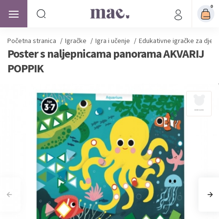
0
Početna stranica
/
Igračke
/
Igra i učenje
/
Edukativne igračke za djec
Poster s naljepnicama panorama AKVARIJ
POPPIK