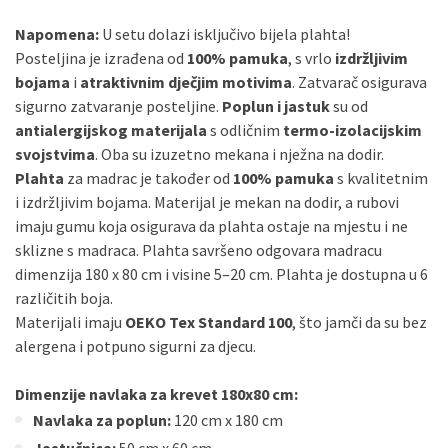
Napomena:
U setu dolazi isključivo bijela plahta!
Posteljina je izrađena od
100% pamuka
, s vrlo
izdržljivim
bojama
i
atraktivnim dječjim motivima
. Zatvarač osigurava
sigurno zatvaranje posteljine.
Poplun i jastuk
su od
antialergijskog materijala
s odličnim
termo-izolacijskim
svojstvima
. Oba su izuzetno mekana i nježna na dodir.
Plahta
za madrac je također od
100% pamuka
s kvalitetnim
i izdržljivim bojama. Materijal je mekan na dodir, a rubovi
imaju gumu koja osigurava da plahta ostaje na mjestu i ne
sklizne s madraca. Plahta savršeno odgovara madracu
dimenzija 180 x 80 cm i visine 5–20 cm. Plahta je dostupna u 6
različitih boja.
Materijali imaju
OEKO Tex Standard 100
, što jamči da su bez
alergena i potpuno sigurni za djecu.
Dimenzije navlaka za krevet 180x80 cm:
Navlaka za poplun:
120 cm x 180 cm