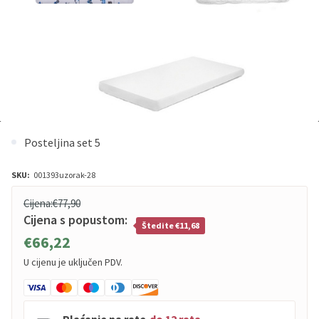
Posteljina set 5
SKU:
001393uzorak-28
Cijena:
€77,90
Cijena s popustom:
Štedite €11,68
€66,22
U cijenu je uključen PDV.