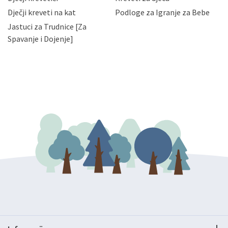
bez naknade i objašnjenja odustati od dane privole i
Dječji kreveti na kat
Podloge za Igranje za Bebe
zatražiti prestanak aktivnosti obrade Vaših osobnih
Jastuci za Trudnice [Za
podataka. Opoziv privole možete podnijeti poštom na
gore navedenu adresu ili e-mailom na adresu:
Spavanje i Dojenje]