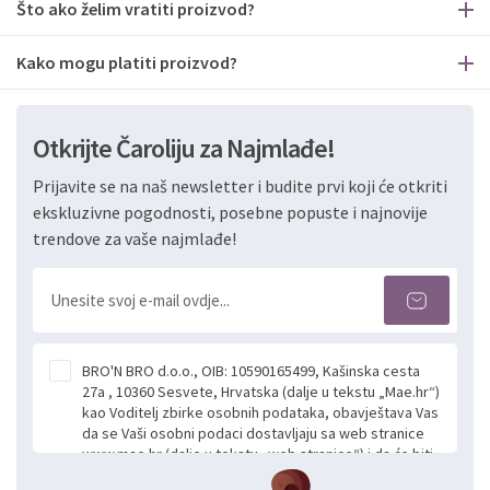
Što ako želim vratiti proizvod?
Kako mogu platiti proizvod?
Otkrijte Čaroliju za Najmlađe!
Prijavite se na naš newsletter i budite prvi koji će otkriti
ekskluzivne pogodnosti, posebne popuste i najnovije
trendove za vaše najmlađe!
BRO'N BRO d.o.o., OIB: 10590165499, Kašinska cesta
27a , 10360 Sesvete, Hrvatska (dalje u tekstu „Mae.hr“)
kao Voditelj zbirke osobnih podataka, obavještava Vas
da se Vaši osobni podaci dostavljaju sa web stranice
www.mae.hr (dalje u tekstu „web stranice“) i da će biti
obrađeni. Prihvaćanjem ove Izjave smatra se da