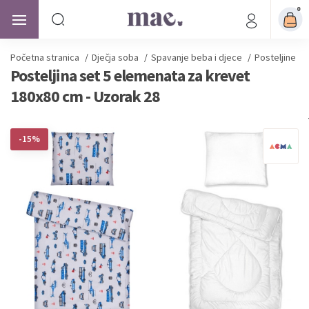
0
Početna stranica
/
Dječja soba
/
Spavanje beba i djece
/
Posteljine z
Posteljina set 5 elemenata za krevet
180x80 cm - Uzorak 28
-15%