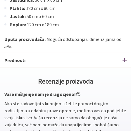
Jastučnica:
50 cm x 60 cm
Plahta:
180 cm x 80 cm
Jastuk:
50 cm x 60 cm
Poplun:
120 cm x 180 cm
Uputa proizvođača:
Moguća odstupanja u dimenzijama od
5%.
Prednosti
Recenzije proizvoda
Vaše mišljenje nam je dragocjeno!
😊
Ako ste zadovoljni s kupnjom i želite pomoći drugim
roditeljima u odabiru prave opreme, molimo vas da podijelite
svoje iskustvo. Vaša recenzija ne samo da obogaćuje našu
zajednicu, već nam pomaže da unaprijedimo i poboljšamo