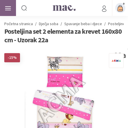
0
Početna stranica
/
Dječja soba
/
Spavanje beba i djece
/
Posteljine 
Posteljina set 2 elementa za krevet 160x80
cm - Uzorak 22a
-15%