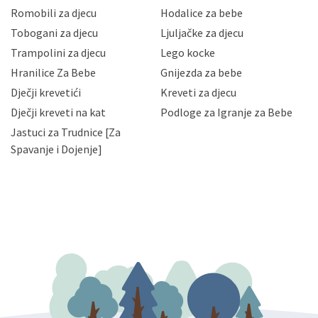
korisnika i posjetitelja web stranica, čuva povjerljivost
Romobili za djecu
Hodalice za bebe
Vaših osobnih podataka te omogućava pristup i
Tobogani za djecu
Ljuljačke za djecu
priopćavanje osobnih podataka samo onim svojim
zaposlenicima kojima su isti potrebni radi provedbe
Trampolini za djecu
Lego kocke
njihovih poslovnih aktivnosti, a trećim osobama samo u
Hranilice Za Bebe
Gnijezda za bebe
slučajevima koji su dozvoljeni zakonima. Napominjemo
da možete u svako doba, u potpunosti ili djelomice,
Dječji krevetići
Kreveti za djecu
bez naknade i objašnjenja odustati od dane privole i
Dječji kreveti na kat
Podloge za Igranje za Bebe
zatražiti prestanak aktivnosti obrade Vaših osobnih
Jastuci za Trudnice [Za
podataka. Opoziv privole možete podnijeti poštom na
gore navedenu adresu ili e-mailom na adresu:
Spavanje i Dojenje]