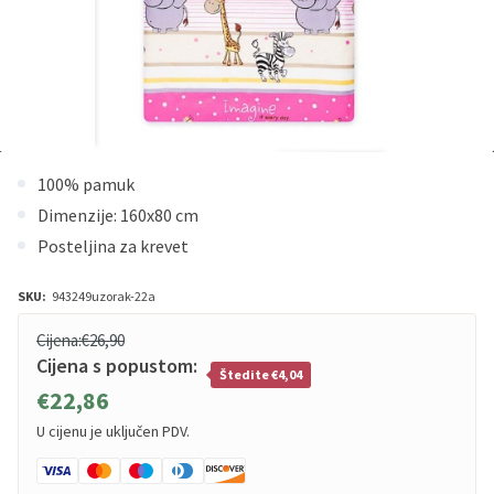
100% pamuk
Dimenzije: 160x80 cm
Posteljina za krevet
SKU:
943249uzorak-22a
Cijena:
€26,90
Cijena s popustom:
Štedite €4,04
€22,86
U cijenu je uključen PDV.