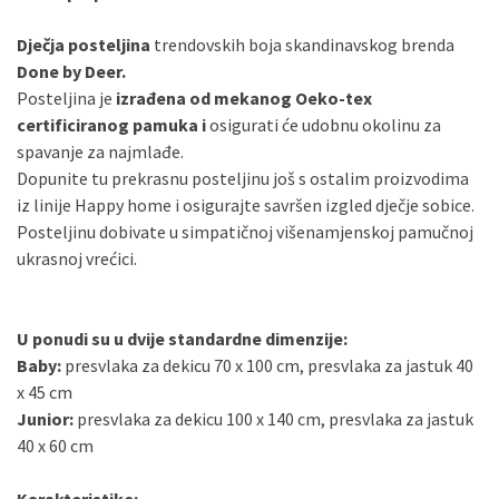
Dječja posteljina
trendovskih boja skandinavskog brenda
Done by Deer.
Posteljina je
izrađena od mekanog Oeko-tex
certificiranog pamuka i
osigurati će udobnu okolinu za
spavanje za najmlađe.
Dopunite tu prekrasnu posteljinu još s ostalim proizvodima
iz linije Happy home i osigurajte savršen izgled dječje sobice.
Posteljinu dobivate u simpatičnoj višenamjenskoj pamučnoj
ukrasnoj vrećici.
U ponudi su u dvije standardne dimenzije:
Baby:
presvlaka za dekicu 70 x 100 cm, presvlaka za jastuk 40
x 45 cm
Junior:
presvlaka za dekicu 100 x 140 cm, presvlaka za jastuk
40 x 60 cm