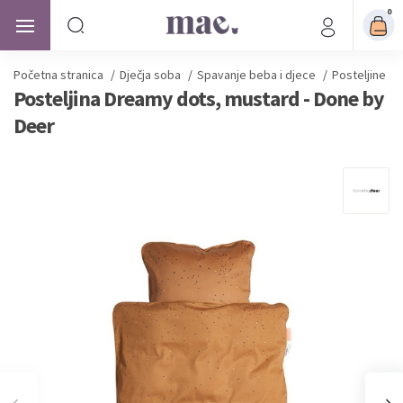
0
Početna stranica
/
Dječja soba
/
Spavanje beba i djece
/
Posteljine z
Posteljina Dreamy dots, mustard - Done by
Deer