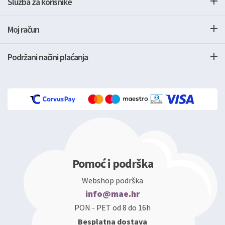
Služba za korisnike
Moj račun
Podržani načini plaćanja
Pomoć i podrška
Webshop podrška
info@mae.hr
PON - PET od 8 do 16h
Besplatna dostava