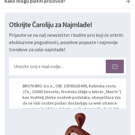
Kako mogu platiti proizvod?
Otkrijte Čaroliju za Najmlađe!
Prijavite se na naš newsletter i budite prvi koji će otkriti
ekskluzivne pogodnosti, posebne popuste i najnovije
trendove za vaše najmlađe!
BRO'N BRO d.o.o., OIB: 10590165499, Kašinska cesta
27a , 10360 Sesvete, Hrvatska (dalje u tekstu „Mae.hr“)
kao Voditelj zbirke osobnih podataka, obavještava Vas
da se Vaši osobni podaci dostavljaju sa web stranice
www.mae.hr (dalje u tekstu „web stranice“) i da će biti
obrađeni. Prihvaćanjem ove Izjave smatra se da
slobodno i izričito dajete privolu za prikupljanje i daljnju
obradu Vaših osobnih podataka koje ustupate Mae.hr
putem ovih web stranica u svrhu odgovora i daljnje