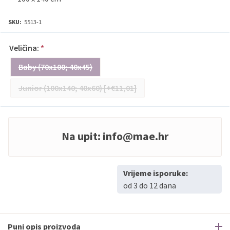
SKU:
5513-1
Veličina:
*
Baby (70x100; 40x45)
Junior (100x140; 40x60) [+€11,01]
Na upit:
info@mae.hr
Vrijeme isporuke:
od 3 do 12 dana
Puni opis proizvoda