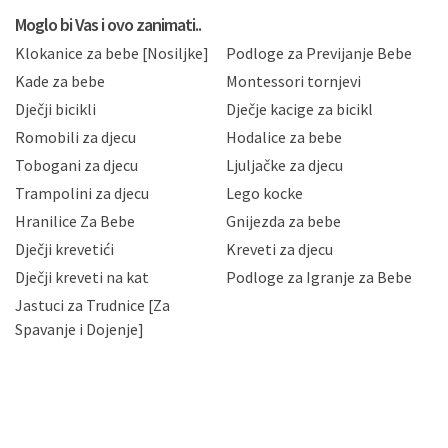
koju možete pročitati ovdje, sukladno Politici
privatnosti i kolačića koju možete pročitati ovdje i
Moglo bi Vas i ovo zanimati..
sukladno drugim primjenjivim propisima Republike
Klokanice za bebe [Nosiljke]
Podloge za Previjanje Bebe
Hrvatske, a uvijek uz primjenu odgovarajućih tehničkih i
sigurnosnih mjera zaštite osobnih podataka od
Kade za bebe
Montessori tornjevi
neovlaštenog pristupa, zlouporabe, otkrivanja,
Dječji bicikli
Dječje kacige za bicikl
gubitka ili uništenja. Mae.hr štiti privatnost svojih
korisnika i posjetitelja web stranica, čuva povjerljivost
Romobili za djecu
Hodalice za bebe
Vaših osobnih podataka te omogućava pristup i
Tobogani za djecu
Ljuljačke za djecu
priopćavanje osobnih podataka samo onim svojim
zaposlenicima kojima su isti potrebni radi provedbe
Trampolini za djecu
Lego kocke
njihovih poslovnih aktivnosti, a trećim osobama samo u
Hranilice Za Bebe
Gnijezda za bebe
slučajevima koji su dozvoljeni zakonima. Napominjemo
da možete u svako doba, u potpunosti ili djelomice,
Dječji krevetići
Kreveti za djecu
bez naknade i objašnjenja odustati od dane privole i
Dječji kreveti na kat
Podloge za Igranje za Bebe
zatražiti prestanak aktivnosti obrade Vaših osobnih
Jastuci za Trudnice [Za
podataka. Opoziv privole možete podnijeti poštom na
gore navedenu adresu ili e-mailom na adresu:
Spavanje i Dojenje]