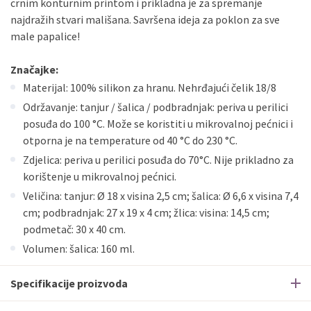
crnim konturnim printom i prikladna je za spremanje
najdražih stvari mališana. Savršena ideja za poklon za sve
male papalice!
Značajke:
Materijal: 100% silikon za hranu. Nehrđajući čelik 18/8
Održavanje: tanjur / šalica / podbradnjak: periva u perilici
posuđa do 100 °C. Može se koristiti u mikrovalnoj pećnici i
otporna je na temperature od 40 °C do 230 °C.
Zdjelica: periva u perilici posuđa do 70°C. Nije prikladno za
korištenje u mikrovalnoj pećnici.
Veličina: tanjur: Ø 18 x visina 2,5 cm; šalica: Ø 6,6 x visina 7,4
cm; podbradnjak: 27 x 19 x 4 cm; žlica: visina: 14,5 cm;
podmetač: 30 x 40 cm.
Volumen: šalica: 160 ml.
Specifikacije proizvoda