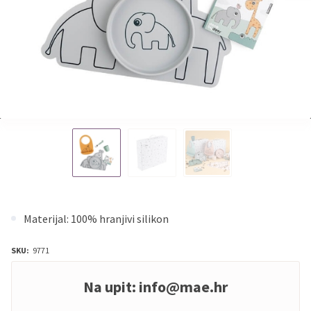
Materijal: 100% hranjivi silikon
SKU:
9771
Na upit:
info@mae.hr