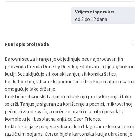
Vrijeme isporuke:
od 3 do 12 dana
Puni opis proizvoda
Darovni set za hranjenje objedinjuje pet najprodavanijih
proizvoda brenda Done by Deer koje dobivate u lijepoj poklon
kutiji. Set uključuje silikonski tanjur, silikonsku šalicu,
Peekaboo bib, silikonski podmetač i žlicu koja malim rukama
omogućuje lako držanje.
Praktični silikonskI tanjur ima funkciju protiv klizanja i lako
se drži. Tanjue je siguran za korištenje u pećnici, mikrovalnoj
pećnici i zamrzivaču, a može se prati i u perilici posuđa. U
kompletu je i besplatna knjižica Deer Friends.
Poklon kutija je punjena silikonskim blagovaonskim setom u
različitim bojama. Čvrsta bijela kartonska kutija ukrašena je