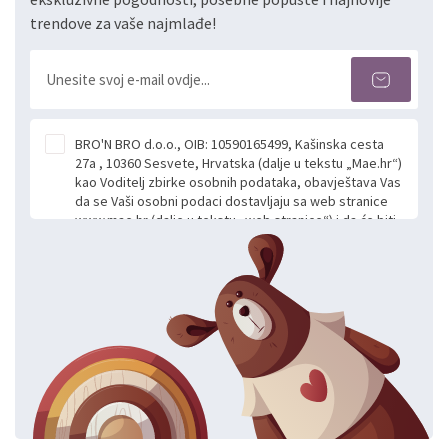
trendove za vaše najmlađe!
BRO'N BRO d.o.o., OIB: 10590165499, Kašinska cesta
27a , 10360 Sesvete, Hrvatska (dalje u tekstu „Mae.hr“)
kao Voditelj zbirke osobnih podataka, obavještava Vas
da se Vaši osobni podaci dostavljaju sa web stranice
www.mae.hr (dalje u tekstu „web stranice“) i da će biti
obrađeni. Prihvaćanjem ove Izjave smatra se da
slobodno i izričito dajete privolu za prikupljanje i daljnju
obradu Vaših osobnih podataka koje ustupate Mae.hr
putem ovih web stranica u svrhu odgovora i daljnje
komunikacije na Vaš upit poslan kroz kontakt obrazac.
Radi se o dobrovoljnom davanju podataka te ovu
Izjavu niste dužni prihvatiti odnosno niste dužni unositi
svoje osobne podatke u jednu od prijavnih
formi/obrazaca dostupnih na ovim web stranicama.
BRO'N BRO d.o.o. će s Vašim osobnim podacima
postupati sukladno Općoj uredbi o zaštiti podataka