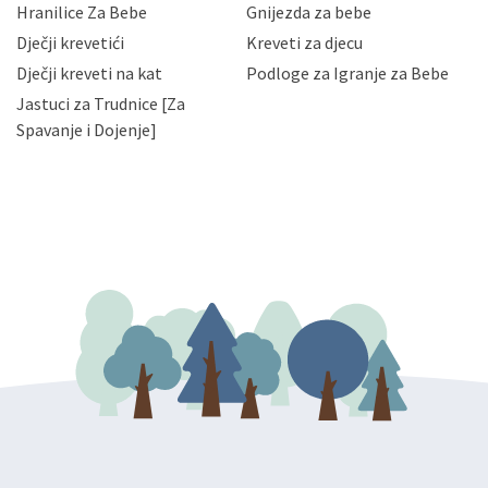
Hranilice Za Bebe
Gnijezda za bebe
slučajevima koji su dozvoljeni zakonima. Napominjemo
da možete u svako doba, u potpunosti ili djelomice,
Dječji krevetići
Kreveti za djecu
bez naknade i objašnjenja odustati od dane privole i
Dječji kreveti na kat
Podloge za Igranje za Bebe
zatražiti prestanak aktivnosti obrade Vaših osobnih
Jastuci za Trudnice [Za
podataka. Opoziv privole možete podnijeti poštom na
gore navedenu adresu ili e-mailom na adresu:
Spavanje i Dojenje]