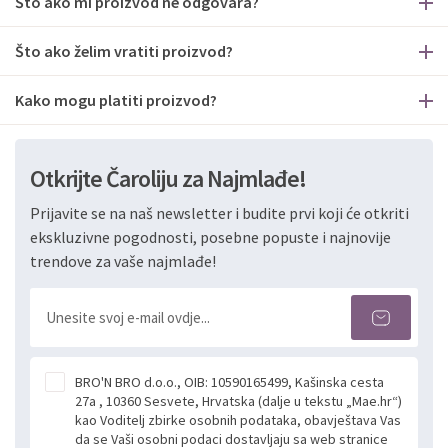
Što ako mi proizvod ne odgovara?
Što ako želim vratiti proizvod?
Kako mogu platiti proizvod?
Otkrijte Čaroliju za Najmlađe!
Prijavite se na naš newsletter i budite prvi koji će otkriti
ekskluzivne pogodnosti, posebne popuste i najnovije
trendove za vaše najmlađe!
BRO'N BRO d.o.o., OIB: 10590165499, Kašinska cesta
27a , 10360 Sesvete, Hrvatska (dalje u tekstu „Mae.hr“)
kao Voditelj zbirke osobnih podataka, obavještava Vas
da se Vaši osobni podaci dostavljaju sa web stranice