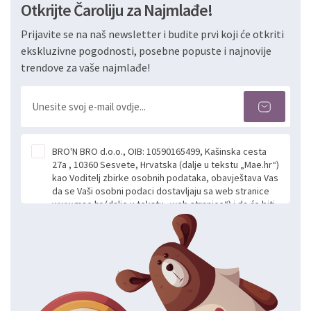
Otkrijte Čaroliju za Najmlađe!
Prijavite se na naš newsletter i budite prvi koji će otkriti
ekskluzivne pogodnosti, posebne popuste i najnovije
trendove za vaše najmlađe!
BRO'N BRO d.o.o., OIB: 10590165499, Kašinska cesta
27a , 10360 Sesvete, Hrvatska (dalje u tekstu „Mae.hr“)
kao Voditelj zbirke osobnih podataka, obavještava Vas
da se Vaši osobni podaci dostavljaju sa web stranice
www.mae.hr (dalje u tekstu „web stranice“) i da će biti
obrađeni. Prihvaćanjem ove Izjave smatra se da
slobodno i izričito dajete privolu za prikupljanje i daljnju
obradu Vaših osobnih podataka koje ustupate Mae.hr
putem ovih web stranica u svrhu odgovora i daljnje
komunikacije na Vaš upit poslan kroz kontakt obrazac.
Radi se o dobrovoljnom davanju podataka te ovu
Izjavu niste dužni prihvatiti odnosno niste dužni unositi
svoje osobne podatke u jednu od prijavnih