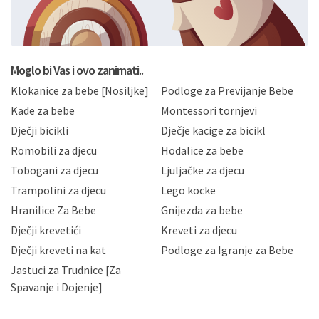
formi/obrazaca dostupnih na ovim web stranicama.
BRO'N BRO d.o.o. će s Vašim osobnim podacima
postupati sukladno Općoj uredbi o zaštiti podataka
koju možete pročitati ovdje, sukladno Politici
privatnosti i kolačića koju možete pročitati ovdje i
Moglo bi Vas i ovo zanimati..
sukladno drugim primjenjivim propisima Republike
Klokanice za bebe [Nosiljke]
Podloge za Previjanje Bebe
Hrvatske, a uvijek uz primjenu odgovarajućih tehničkih i
sigurnosnih mjera zaštite osobnih podataka od
Kade za bebe
Montessori tornjevi
neovlaštenog pristupa, zlouporabe, otkrivanja,
Dječji bicikli
Dječje kacige za bicikl
gubitka ili uništenja. Mae.hr štiti privatnost svojih
korisnika i posjetitelja web stranica, čuva povjerljivost
Romobili za djecu
Hodalice za bebe
Vaših osobnih podataka te omogućava pristup i
Tobogani za djecu
Ljuljačke za djecu
priopćavanje osobnih podataka samo onim svojim
zaposlenicima kojima su isti potrebni radi provedbe
Trampolini za djecu
Lego kocke
njihovih poslovnih aktivnosti, a trećim osobama samo u
Hranilice Za Bebe
Gnijezda za bebe
slučajevima koji su dozvoljeni zakonima. Napominjemo
da možete u svako doba, u potpunosti ili djelomice,
Dječji krevetići
Kreveti za djecu
bez naknade i objašnjenja odustati od dane privole i
Dječji kreveti na kat
Podloge za Igranje za Bebe
zatražiti prestanak aktivnosti obrade Vaših osobnih
Jastuci za Trudnice [Za
podataka. Opoziv privole možete podnijeti poštom na
gore navedenu adresu ili e-mailom na adresu:
Spavanje i Dojenje]