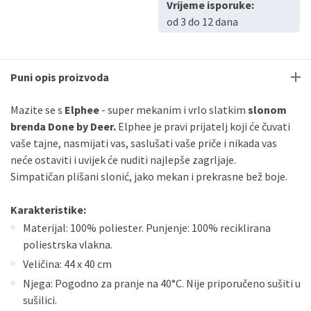
Vrijeme isporuke:
od 3 do 12 dana
Puni opis proizvoda
Mazite se s
Elphee
- super mekanim i vrlo slatkim
slonom
brenda Done by Deer.
Elphee je pravi prijatelj koji će čuvati
vaše tajne, nasmijati vas, saslušati vaše priče i nikada vas
neće ostaviti i uvijek će nuditi najlepše zagrljaje.
Simpatičan plišani slonić, jako mekan i prekrasne bež boje.
Karakteristike:
Materijal: 100% poliester. Punjenje: 100% reciklirana
poliestrska vlakna.
Veličina: 44 x 40 cm
Njega: Pogodno za pranje na 40°C. Nije priporučeno sušiti u
sušilici.