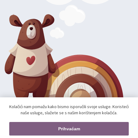
Kolačići nam pomažu kako bismo isporučili svoje usluge. Koristeći
naše usluge, slažete se s našim korištenjem kolačića.
Autorska prava; 2026 mae.hr. Sva prava pridržana.
Web shop izradio:
unamente.agency
Prihvaćam
Pratite nas