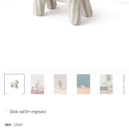
Dob: od 0+ mjeseci
SKU:
13510