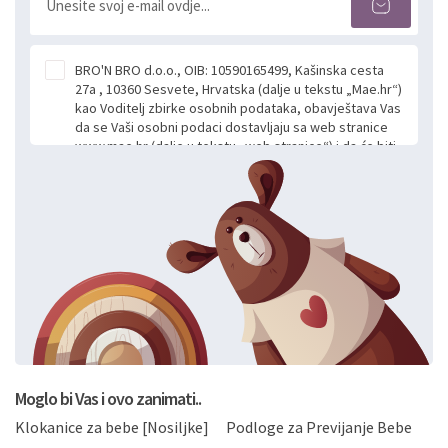
BRO'N BRO d.o.o., OIB: 10590165499, Kašinska cesta
27a , 10360 Sesvete, Hrvatska (dalje u tekstu „Mae.hr“)
kao Voditelj zbirke osobnih podataka, obavještava Vas
da se Vaši osobni podaci dostavljaju sa web stranice
www.mae.hr (dalje u tekstu „web stranice“) i da će biti
obrađeni. Prihvaćanjem ove Izjave smatra se da
slobodno i izričito dajete privolu za prikupljanje i daljnju
obradu Vaših osobnih podataka koje ustupate Mae.hr
putem ovih web stranica u svrhu odgovora i daljnje
komunikacije na Vaš upit poslan kroz kontakt obrazac.
Radi se o dobrovoljnom davanju podataka te ovu
Izjavu niste dužni prihvatiti odnosno niste dužni unositi
svoje osobne podatke u jednu od prijavnih
formi/obrazaca dostupnih na ovim web stranicama.
BRO'N BRO d.o.o. će s Vašim osobnim podacima
postupati sukladno Općoj uredbi o zaštiti podataka
koju možete pročitati ovdje, sukladno Politici
privatnosti i kolačića koju možete pročitati ovdje i
Moglo bi Vas i ovo zanimati..
sukladno drugim primjenjivim propisima Republike
Klokanice za bebe [Nosiljke]
Podloge za Previjanje Bebe
Hrvatske, a uvijek uz primjenu odgovarajućih tehničkih i