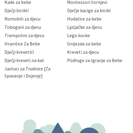
sigurnosnih mjera zaštite osobnih podataka od
Kade za bebe
Montessori tornjevi
neovlaštenog pristupa, zlouporabe, otkrivanja,
Dječji bicikli
Dječje kacige za bicikl
gubitka ili uništenja. Mae.hr štiti privatnost svojih
korisnika i posjetitelja web stranica, čuva povjerljivost
Romobili za djecu
Hodalice za bebe
Vaših osobnih podataka te omogućava pristup i
Tobogani za djecu
Ljuljačke za djecu
priopćavanje osobnih podataka samo onim svojim
zaposlenicima kojima su isti potrebni radi provedbe
Trampolini za djecu
Lego kocke
njihovih poslovnih aktivnosti, a trećim osobama samo u
Hranilice Za Bebe
Gnijezda za bebe
slučajevima koji su dozvoljeni zakonima. Napominjemo
da možete u svako doba, u potpunosti ili djelomice,
Dječji krevetići
Kreveti za djecu
bez naknade i objašnjenja odustati od dane privole i
Dječji kreveti na kat
Podloge za Igranje za Bebe
zatražiti prestanak aktivnosti obrade Vaših osobnih
Jastuci za Trudnice [Za
podataka. Opoziv privole možete podnijeti poštom na
gore navedenu adresu ili e-mailom na adresu:
Spavanje i Dojenje]