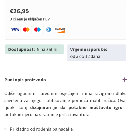
€26,95
U cijenu je uključen PDV.
Dostupnost:
8 na zalihi
Vrijeme isporuke:
od 3 do 12 dana
Puni opis proizvoda
Odiše ugodnim i urednim osjećajem i ima razigranu dlaku
savršenu za njegu i oblikovanje pomoću malih ručica. Ovaj
ljupki konj
dizajniran je da potakne maštovitu igru
​​i
potakne djecu na stvaranje priča i avantura.
Prikladno od rođenja pa nadalje.