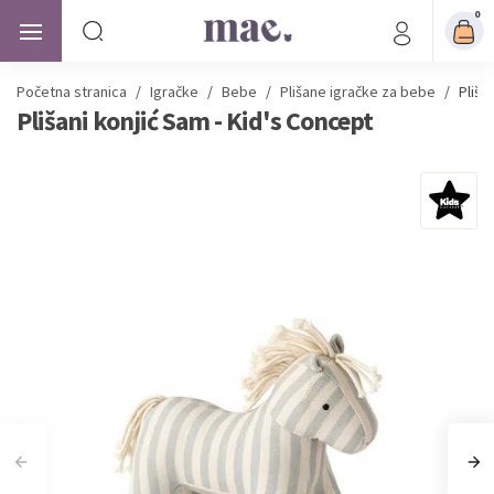
0
Početna stranica
/
Igračke
/
Bebe
/
Plišane igračke za bebe
/
Pliša
Plišani konjić Sam - Kid's Concept