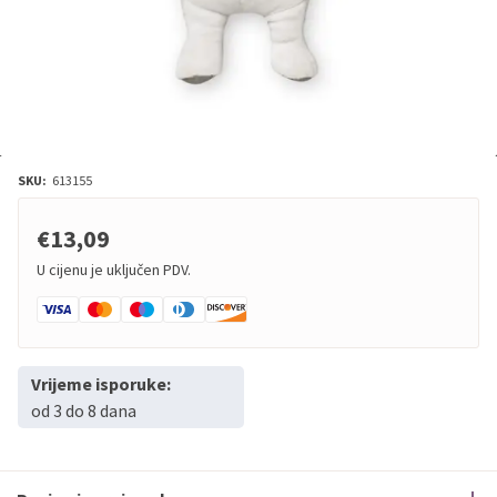
SKU:
613155
€13,09
U cijenu je uključen PDV.
Vrijeme isporuke:
od 3 do 8 dana