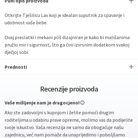
Puni opis proizvoda
Otkrijte Tješilicu Lav koji je idealan suputnik za spavanje i
udobnost vaše bebe.
Ovaj preslatki i mekani pliš dizajniran je kako bi mališanima
pružio mir i sigurnost, što ga čini izvrsnim dodatkom svakoj
dječjoj sobi.
Prednosti
Recenzije proizvoda
Vaše mišljenje nam je dragocjeno!
😊
Ako ste zadovoljni s kupnjom i želite pomoći drugim
roditeljima u odabiru prave opreme, molimo vas da podijelite
svoje iskustvo. Vaša recenzija ne samo da obogaćuje našu
zajednicu, već nam pomaže da unaprijedimo i poboljšamo