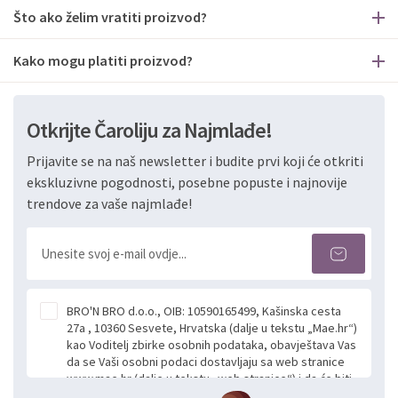
Što ako želim vratiti proizvod?
Kako mogu platiti proizvod?
Otkrijte Čaroliju za Najmlađe!
Prijavite se na naš newsletter i budite prvi koji će otkriti
ekskluzivne pogodnosti, posebne popuste i najnovije
trendove za vaše najmlađe!
BRO'N BRO d.o.o., OIB: 10590165499, Kašinska cesta
27a , 10360 Sesvete, Hrvatska (dalje u tekstu „Mae.hr“)
kao Voditelj zbirke osobnih podataka, obavještava Vas
da se Vaši osobni podaci dostavljaju sa web stranice
www.mae.hr (dalje u tekstu „web stranice“) i da će biti
obrađeni. Prihvaćanjem ove Izjave smatra se da