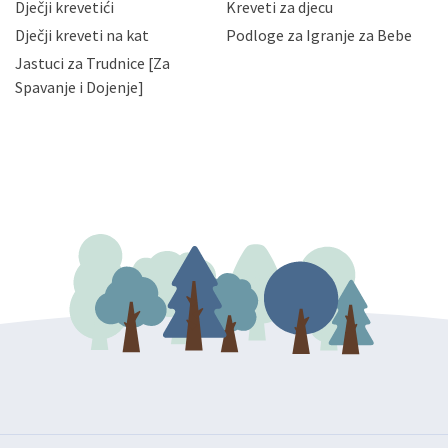
da možete u svako doba, u potpunosti ili djelomice,
Dječji krevetići
Kreveti za djecu
bez naknade i objašnjenja odustati od dane privole i
Dječji kreveti na kat
Podloge za Igranje za Bebe
zatražiti prestanak aktivnosti obrade Vaših osobnih
Jastuci za Trudnice [Za
podataka. Opoziv privole možete podnijeti poštom na
gore navedenu adresu ili e-mailom na adresu:
Spavanje i Dojenje]