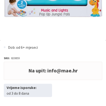
Dob: od 6+ mjeseci
SKU:
820859
Na upit:
info@mae.hr
Vrijeme isporuke:
od 3 do 8 dana