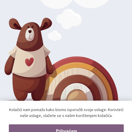
Kolačići nam pomažu kako bismo isporučili svoje usluge. Koristeći
naše usluge, slažete se s našim korištenjem kolačića.
Autorska prava; 2026 mae.hr. Sva prava pridržana.
Web shop izradio:
unamente.agency
Prihvaćam