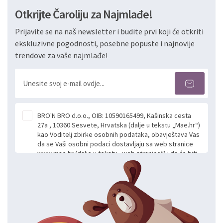
Otkrijte Čaroliju za Najmlađe!
Prijavite se na naš newsletter i budite prvi koji će otkriti
ekskluzivne pogodnosti, posebne popuste i najnovije
trendove za vaše najmlađe!
BRO'N BRO d.o.o., OIB: 10590165499, Kašinska cesta
27a , 10360 Sesvete, Hrvatska (dalje u tekstu „Mae.hr“)
kao Voditelj zbirke osobnih podataka, obavještava Vas
da se Vaši osobni podaci dostavljaju sa web stranice
www.mae.hr (dalje u tekstu „web stranice“) i da će biti
obrađeni. Prihvaćanjem ove Izjave smatra se da
slobodno i izričito dajete privolu za prikupljanje i daljnju
obradu Vaših osobnih podataka koje ustupate Mae.hr
putem ovih web stranica u svrhu odgovora i daljnje
komunikacije na Vaš upit poslan kroz kontakt obrazac.
Radi se o dobrovoljnom davanju podataka te ovu
Izjavu niste dužni prihvatiti odnosno niste dužni unositi