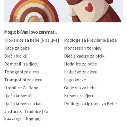
svoje osobne podatke u jednu od prijavnih
formi/obrazaca dostupnih na ovim web stranicama.
BRO'N BRO d.o.o. će s Vašim osobnim podacima
postupati sukladno Općoj uredbi o zaštiti podataka
koju možete pročitati ovdje, sukladno Politici
privatnosti i kolačića koju možete pročitati ovdje i
Moglo bi Vas i ovo zanimati..
sukladno drugim primjenjivim propisima Republike
Klokanice za bebe [Nosiljke]
Podloge za Previjanje Bebe
Hrvatske, a uvijek uz primjenu odgovarajućih tehničkih i
sigurnosnih mjera zaštite osobnih podataka od
Kade za bebe
Montessori tornjevi
neovlaštenog pristupa, zlouporabe, otkrivanja,
Dječji bicikli
Dječje kacige za bicikl
gubitka ili uništenja. Mae.hr štiti privatnost svojih
korisnika i posjetitelja web stranica, čuva povjerljivost
Romobili za djecu
Hodalice za bebe
Vaših osobnih podataka te omogućava pristup i
Tobogani za djecu
Ljuljačke za djecu
priopćavanje osobnih podataka samo onim svojim
zaposlenicima kojima su isti potrebni radi provedbe
Trampolini za djecu
Lego kocke
njihovih poslovnih aktivnosti, a trećim osobama samo u
Hranilice Za Bebe
Gnijezda za bebe
slučajevima koji su dozvoljeni zakonima. Napominjemo
da možete u svako doba, u potpunosti ili djelomice,
Dječji krevetići
Kreveti za djecu
bez naknade i objašnjenja odustati od dane privole i
Dječji kreveti na kat
Podloge za Igranje za Bebe
zatražiti prestanak aktivnosti obrade Vaših osobnih
Jastuci za Trudnice [Za
podataka. Opoziv privole možete podnijeti poštom na
gore navedenu adresu ili e-mailom na adresu:
Spavanje i Dojenje]