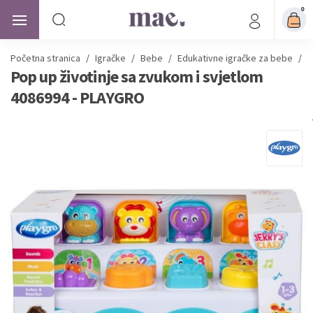
0
Početna stranica
/
Igračke
/
Bebe
/
Edukativne igračke za bebe
/
P
Pop up životinje sa zvukom i svjetlom
4086994 - PLAYGRO