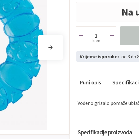
Na 
kom
Vrijeme isporuke:
od 3 do 
Puni opis
Specifikac
Vodeno grizalo pomaže ublaži
Specifikacije proizvoda