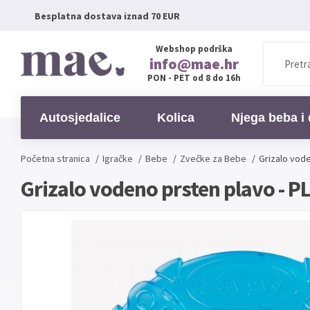
Besplatna dostava iznad 70 EUR
Webshop podrška
info@mae.hr
PON - PET od 8 do 16h
Autosjedalice
Kolica
Njega beba i 
Početna stranica
/
Igračke
/
Bebe
/
Zvečke za Bebe
/
Grizalo vod
Grizalo vodeno prsten plavo - 