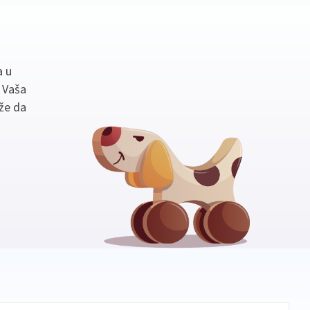
a u
. Vaša
že da