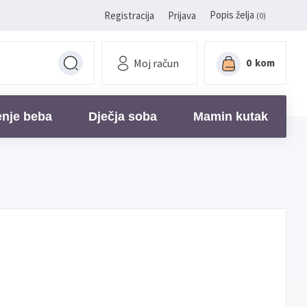
Popis želja
Registracija
Prijava
(0)
Moj račun
0
kom
enje beba
Dječja soba
Mamin kutak