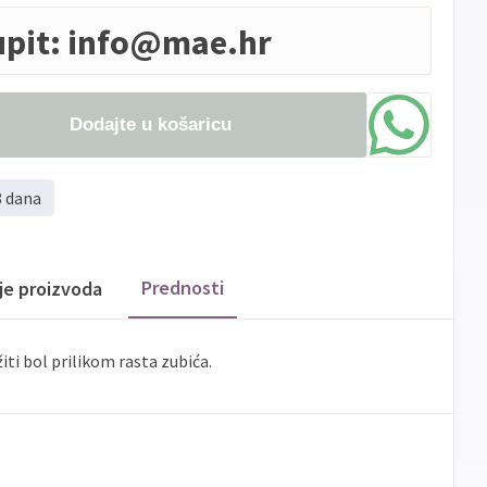
upit:
info@mae.hr
Dodajte u košaricu
8 dana
Prednosti
ije proizvoda
ti bol prilikom rasta zubića.