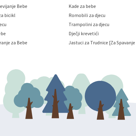
like Hrvatske, a uvijek uz
evijanje Bebe
Kade za bebe
a zaštite osobnih podataka od
 ili uništenja. Mae.hr štiti
a bicikl
Romobili za djecu
a, čuva povjerljivost Vaših osobnih
nih podataka samo onim svojim
jecu
Trampolini za djecu
jihovih poslovnih aktivnosti, a
ebe
Dječji krevetići
eni zakonima. Napominjemo da
z naknade i objašnjenja odustati od
ranje za Bebe
Jastuci za Trudnice [Za Spavanje 
 Vaših osobnih podataka. Opoziv
dresu ili e-mailom na adresu: