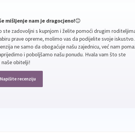
še mišljenje nam je dragocjeno!
😊
 ste zadovoljni s kupnjom i želite pomoći drugim roditeljim
biru prave opreme, molimo vas da podijelite svoje iskustvo
cenzija ne samo da obogaćuje našu zajednicu, već nam poma
aprijedimo i poboljšamo našu ponudu. Hvala vam što ste
 naše obitelji!
Napišite recenziju