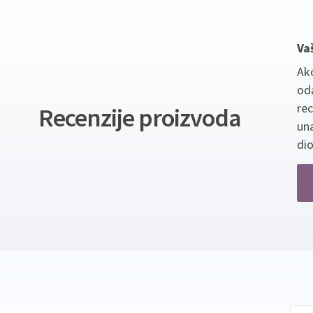
Va
Ako
oda
re
Recenzije proizvoda
un
dio