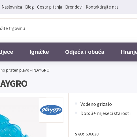
Naslovnica
Blog
Česta pitanja
Brendovi
Kontaktirajte nas
djece
Igračke
Odjeća i obuća
Hranj
eno prsten plavo - PLAYGRO
PLAYGRO
Vodeno grizalo
Dob: 3+ mjeseci starosti
SKU:
636030