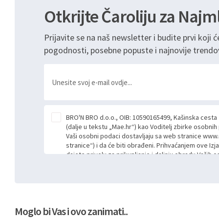
Otkrijte Čaroliju za Najm
Prijavite se na naš newsletter i budite prvi koji ć
pogodnosti, posebne popuste i najnovije trendo
BRO'N BRO d.o.o., OIB: 10590165499, Kašinska cesta
(dalje u tekstu „Mae.hr“) kao Voditelj zbirke osobni
Vaši osobni podaci dostavljaju sa web stranice www.
stranice“) i da će biti obrađeni. Prihvaćanjem ove Izj
dajete privolu za prikupljanje i daljnju obradu Vaših
Mae.hr putem ovih web stranica u svrhu odgovora i da
poslan kroz kontakt obrazac. Radi se o dobrovoljno
niste dužni prihvatiti odnosno niste dužni unositi s
prijavnih formi/obrazaca dostupnih na ovim web str
Vašim osobnim podacima postupati sukladno Općoj ur
Moglo bi Vas i ovo zanimati..
možete pročitati ovdje, sukladno Politici privatnosti 