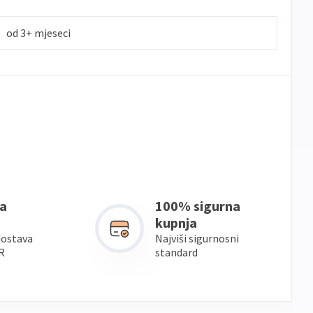
od 3+ mjeseci
a
100% sigurna
kupnja
dostava
Najviši sigurnosni
R
standard