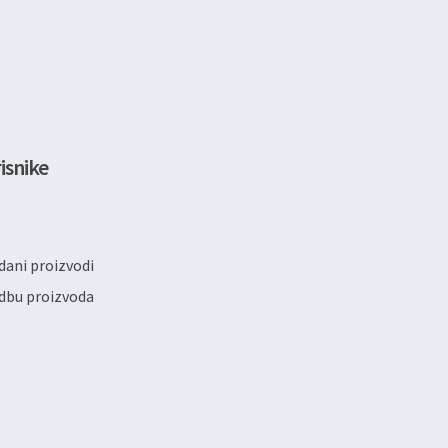
isnike
ani proizvodi
dbu proizvoda