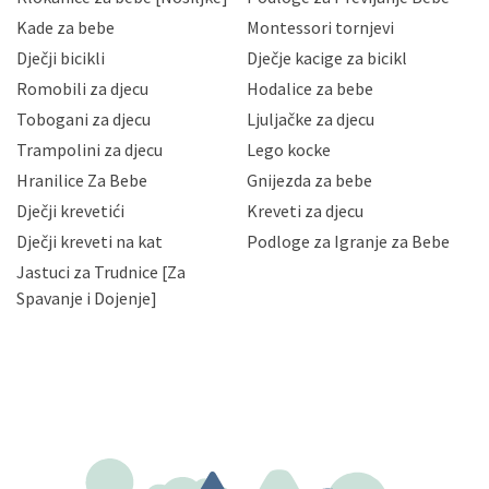
Hrvatske, a uvijek uz primjenu odgovarajućih tehničkih i
sigurnosnih mjera zaštite osobnih podataka od
Kade za bebe
Montessori tornjevi
neovlaštenog pristupa, zlouporabe, otkrivanja,
Dječji bicikli
Dječje kacige za bicikl
gubitka ili uništenja. Mae.hr štiti privatnost svojih
korisnika i posjetitelja web stranica, čuva povjerljivost
Romobili za djecu
Hodalice za bebe
Vaših osobnih podataka te omogućava pristup i
Tobogani za djecu
Ljuljačke za djecu
priopćavanje osobnih podataka samo onim svojim
zaposlenicima kojima su isti potrebni radi provedbe
Trampolini za djecu
Lego kocke
njihovih poslovnih aktivnosti, a trećim osobama samo u
Hranilice Za Bebe
Gnijezda za bebe
slučajevima koji su dozvoljeni zakonima. Napominjemo
da možete u svako doba, u potpunosti ili djelomice,
Dječji krevetići
Kreveti za djecu
bez naknade i objašnjenja odustati od dane privole i
Dječji kreveti na kat
Podloge za Igranje za Bebe
zatražiti prestanak aktivnosti obrade Vaših osobnih
Jastuci za Trudnice [Za
podataka. Opoziv privole možete podnijeti poštom na
gore navedenu adresu ili e-mailom na adresu:
Spavanje i Dojenje]