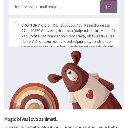
BRO'N BRO d.o.o., OIB: 10590165499, Kašinska cesta
27a , 10360 Sesvete, Hrvatska (dalje u tekstu „Mae.hr“)
kao Voditelj zbirke osobnih podataka, obavještava Vas
da se Vaši osobni podaci dostavljaju sa web stranice
www.mae.hr (dalje u tekstu „web stranice“) i da će biti
obrađeni. Prihvaćanjem ove Izjave smatra se da
slobodno i izričito dajete privolu za prikupljanje i daljnju
obradu Vaših osobnih podataka koje ustupate Mae.hr
putem ovih web stranica u svrhu odgovora i daljnje
komunikacije na Vaš upit poslan kroz kontakt obrazac.
Radi se o dobrovoljnom davanju podataka te ovu
Izjavu niste dužni prihvatiti odnosno niste dužni unositi
svoje osobne podatke u jednu od prijavnih
formi/obrazaca dostupnih na ovim web stranicama.
BRO'N BRO d.o.o. će s Vašim osobnim podacima
postupati sukladno Općoj uredbi o zaštiti podataka
koju možete pročitati ovdje, sukladno Politici
privatnosti i kolačića koju možete pročitati ovdje i
Moglo bi Vas i ovo zanimati..
sukladno drugim primjenjivim propisima Republike
Klokanice za bebe [Nosiljke]
Podloge za Previjanje Bebe