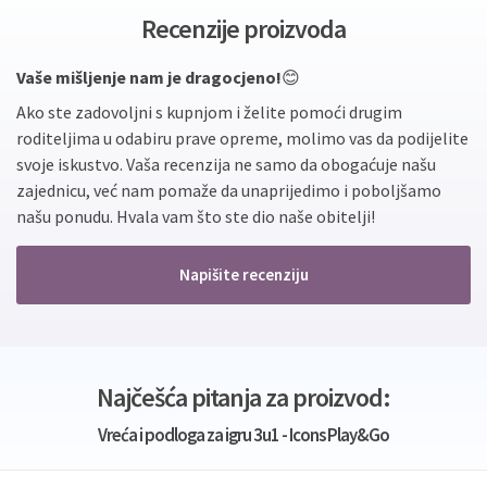
Recenzije proizvoda
Vaše mišljenje nam je dragocjeno!
😊
Ako ste zadovoljni s kupnjom i želite pomoći drugim
roditeljima u odabiru prave opreme, molimo vas da podijelite
svoje iskustvo. Vaša recenzija ne samo da obogaćuje našu
zajednicu, već nam pomaže da unaprijedimo i poboljšamo
našu ponudu. Hvala vam što ste dio naše obitelji!
Napišite recenziju
Najčešća pitanja za proizvod:
Vreća i podloga za igru 3u1 - Icons Play&Go