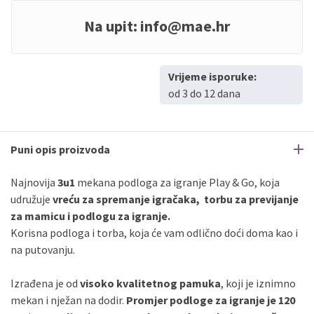
Na upit:
info@mae.hr
Vrijeme isporuke:
od 3 do 12 dana
Puni opis proizvoda
Najnovija
3u1
mekana podloga za igranje Play & Go, koja
udružuje
vreću za spremanje igračaka,
torbu za previjanje
za mamicu i podlogu za igranje.
Korisna podloga i torba, koja će vam odlično doći doma kao i
na putovanju.
Izrađena je od
visoko kvalitetnog pamuka
, koji je iznimno
mekan i nježan na dodir.
Promjer podloge za igranje je 120