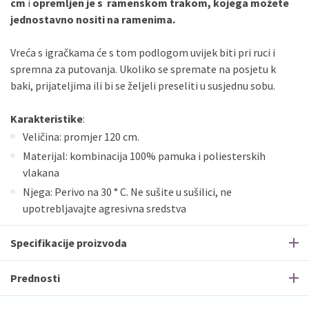
cm
i
opremljen je s ramenskom trakom, kojega možete
jednostavno nositi na ramenima.
Vreća s igračkama će s tom podlogom uvijek biti pri ruci i
spremna za putovanja. Ukoliko se spremate na posjetu k
baki, prijateljima ili bi se željeli preseliti u susjednu sobu.
Karakteristike
:
Veličina: promjer 120 cm.
Materijal: kombinacija 100% pamuka i poliesterskih
vlakana
Njega: Perivo na 30 ° C. Ne sušite u sušilici, ne
upotrebljavajte agresivna sredstva
Specifikacije proizvoda
Prednosti