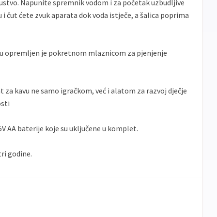
kustvo. Napunite spremnik vodom i za početak uzbudljive
u i čut ćete zvuk aparata dok voda istječe, a šalica poprima
vu opremljen je pokretnom mlaznicom za pjenjenje
at za kavu ne samo igračkom, već i alatom za razvoj dječje
sti
5V AA baterije koje su uključene u komplet.
tri godine.