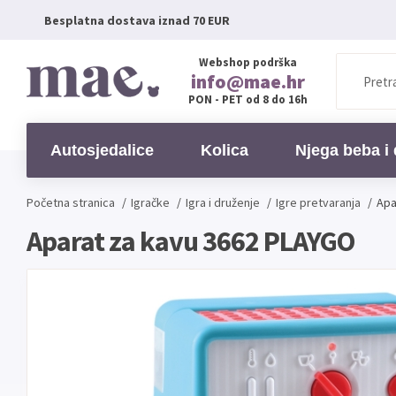
Besplatna dostava iznad 70 EUR
Webshop podrška
info@mae.hr
PON - PET od 8 do 16h
Autosjedalice
Kolica
Njega beba i 
Početna stranica
/
Igračke
/
Igra i druženje
/
Igre pretvaranja
/
Apa
Aparat za kavu 3662 PLAYGO