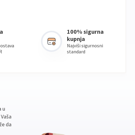
a
100% sigurna
kupnja
dostava
Najviši sigurnosni
R
standard
a u
. Vaša
že da