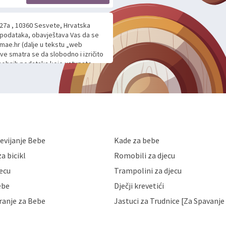
 27a , 10360 Sesvete, Hrvatska
h podataka, obavještava Vas da se
mae.hr (dalje u tekstu „web
ave smatra se da slobodno i izričito
 osobnih podataka koje ustupate
ljnje komunikacije na Vaš upit
m davanju podataka te ovu Izjavu
voje osobne podatke u jednu od
anicama. BRO'N BRO d.o.o. će s
edbi o zaštiti podataka koju
i kolačića koju možete pročitati
like Hrvatske, a uvijek uz
evijanje Bebe
Kade za bebe
a zaštite osobnih podataka od
 ili uništenja. Mae.hr štiti
a bicikl
Romobili za djecu
a, čuva povjerljivost Vaših osobnih
nih podataka samo onim svojim
jecu
Trampolini za djecu
jihovih poslovnih aktivnosti, a
ebe
Dječji krevetići
eni zakonima. Napominjemo da
z naknade i objašnjenja odustati od
ranje za Bebe
Jastuci za Trudnice [Za Spavanje 
 Vaših osobnih podataka. Opoziv
dresu ili e-mailom na adresu: