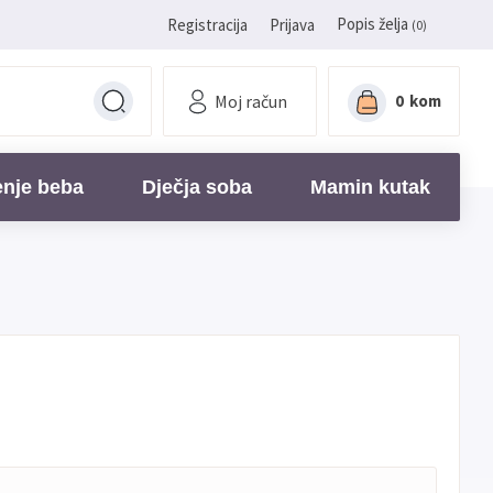
Popis želja
Registracija
Prijava
(0)
Moj račun
0
kom
enje beba
Dječja soba
Mamin kutak