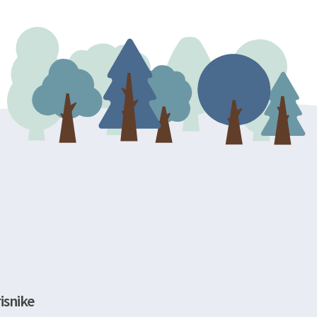
isnike