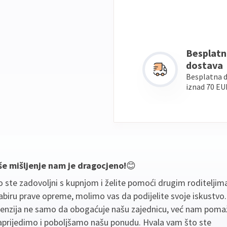
Besplatn
dostava
Besplatna 
iznad 70 EU
še mišljenje nam je dragocjeno!
😊
 ste zadovoljni s kupnjom i želite pomoći drugim roditeljim
biru prave opreme, molimo vas da podijelite svoje iskustvo
cenzija ne samo da obogaćuje našu zajednicu, već nam poma
aprijedimo i poboljšamo našu ponudu. Hvala vam što ste