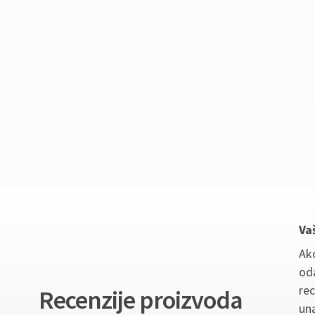
Va
Ako
oda
re
Recenzije proizvoda
un