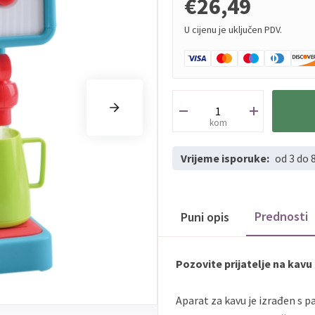
€26,49
U cijenu je uključen PDV.
kom
Vrijeme isporuke:
od 3 do 
Prednosti
Puni opis
Pozovite prijatelje na kavu
Aparat za kavu je izrađen s p