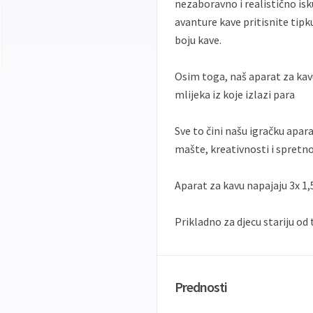
nezaboravno i realistično is
avanture kave pritisnite tipk
boju kave.
Osim toga, naš aparat za ka
mlijeka iz koje izlazi para
Sve to čini našu igračku apar
mašte, kreativnosti i spretno
Aparat za kavu napajaju 3x 1,
Prikladno za djecu stariju od 
Prednosti