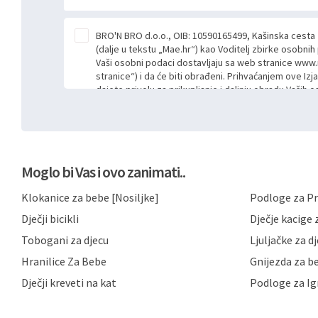
BRO'N BRO d.o.o., OIB: 10590165499, Kašinska cesta
(dalje u tekstu „Mae.hr“) kao Voditelj zbirke osobni
Vaši osobni podaci dostavljaju sa web stranice www.
stranice“) i da će biti obrađeni. Prihvaćanjem ove Izj
dajete privolu za prikupljanje i daljnju obradu Vaših
Mae.hr putem ovih web stranica u svrhu odgovora i da
poslan kroz kontakt obrazac. Radi se o dobrovoljno
niste dužni prihvatiti odnosno niste dužni unositi s
prijavnih formi/obrazaca dostupnih na ovim web str
Vašim osobnim podacima postupati sukladno Općoj ur
Moglo bi Vas i ovo zanimati..
možete pročitati ovdje, sukladno Politici privatnosti 
ovdje i sukladno drugim primjenjivim propisima Repub
Klokanice za bebe [Nosiljke]
Podloge za Pr
primjenu odgovarajućih tehničkih i sigurnosnih mjer
neovlaštenog pristupa, zlouporabe, otkrivanja, gubitka
Dječji bicikli
Dječje kacige z
privatnost svojih korisnika i posjetitelja web stranic
podataka te omogućava pristup i priopćavanje osob
Tobogani za djecu
Ljuljačke za d
zaposlenicima kojima su isti potrebni radi provedbe n
Hranilice Za Bebe
Gnijezda za b
trećim osobama samo u slučajevima koji su dozvolj
možete u svako doba, u potpunosti ili djelomice, be
Dječji kreveti na kat
Podloge za Ig
dane privole i zatražiti prestanak aktivnosti obrade
privole možete podnijeti poštom na gore navedenu a