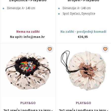
Dimenzije: A~ 140 cm
Dimenzije: A~ 140 cm
Spol: Dječaci, Djevojčice
Nema na zalihi
Na zalihi - posljednji komadi
Na upit:
info@mae.hr
€36,95
PLAY&GO
PLAY&GO
2u1 vreća i podloga za igru -
2u1 vreća i podloga za igru -