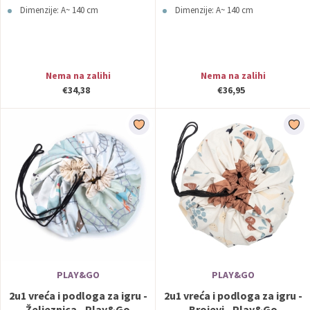
Dimenzije: A~ 140 cm
Dimenzije: A~ 140 cm
Nema na zalihi
Nema na zalihi
€34,38
€36,95
PLAY&GO
PLAY&GO
2u1 vreća i podloga za igru -
2u1 vreća i podloga za igru -
Željeznica - Play&Go
Brojevi - Play&Go