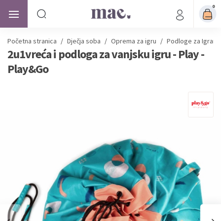
0
Početna stranica
/
Dječja soba
/
Oprema za igru
/
Podloge za Igranj
2u1vreća i podloga za vanjsku igru - Play -
Play&Go