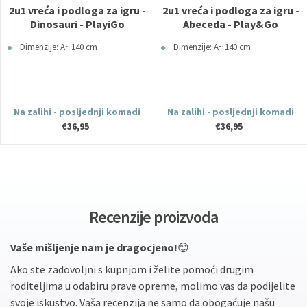
2u1 vreća i podloga za igru -
2u1 vreća i podloga za igru -
Dinosauri - PlayiGo
Abeceda - Play&Go
Dimenzije: A~ 140 cm
Dimenzije: A~ 140 cm
Na zalihi - posljednji komadi
Na zalihi - posljednji komadi
€36,95
€36,95
Recenzije proizvoda
Vaše mišljenje nam je dragocjeno!
😊
Ako ste zadovoljni s kupnjom i želite pomoći drugim
roditeljima u odabiru prave opreme, molimo vas da podijelite
svoje iskustvo. Vaša recenzija ne samo da obogaćuje našu