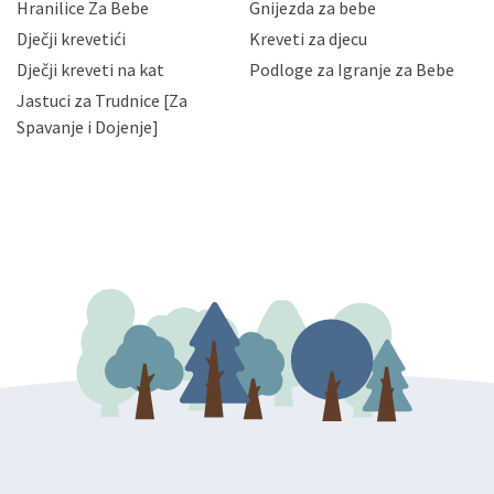
Hranilice Za Bebe
Gnijezda za bebe
slučajevima koji su dozvoljeni zakonima. Napominjemo
da možete u svako doba, u potpunosti ili djelomice,
Dječji krevetići
Kreveti za djecu
bez naknade i objašnjenja odustati od dane privole i
Dječji kreveti na kat
Podloge za Igranje za Bebe
zatražiti prestanak aktivnosti obrade Vaših osobnih
Jastuci za Trudnice [Za
podataka. Opoziv privole možete podnijeti poštom na
gore navedenu adresu ili e-mailom na adresu:
Spavanje i Dojenje]