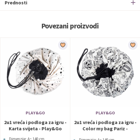
Prednosti
Povezani proizvodi
PLAY&GO
PLAY&GO
2u1 vreća i podloga za igru -
2u1 vreća i podloga za igru -
Karta svijeta - Play&Go
Color my bag Pariz -
Play&Go
Dimenzije: A~ 140 cm
Dimenzije: A~ 140 cm