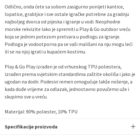
Odlično, onda ćete sa sobom zasigurno ponijeti kantice,
Sve banke
Visa
Jednokratno
lopatice, grabljice i sve ostale igračke potrebne za gradnju
Sve banke
Master
Jednokratno
najboljeg dvorca od pijeska i igranje u vodi. Neophodne
Sve banke
Maestro
Jednokratno
morske rekvizite lako je spremiti u Play & Go outdoor vreću
ECC
Discover
Jednokratno
koja se jednim potezom pretvara u podlogu za igranje.
Podloga je vodootporna pa se vaši mališani na nju mogu leći
ili se na njoj igrati u kupaćem kostimu.
Play & Go Play izrađen je od vrhunskog TPU poliestera,
izrađen prema svjetskim standardima zaštite okoliša i jako je
ugodan na dodir. Podesivi remen omogućuje lakše nošenje, a
kada dođe vrijeme za odlazak, jednostavno povučemo uže i
skupimo sve u vreću.
Materijal: 90% poliester, 10% TPU
Specifikacije proizvoda