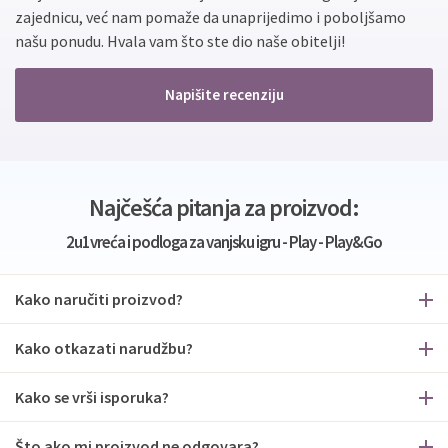
zajednicu, već nam pomaže da unaprijedimo i poboljšamo
našu ponudu. Hvala vam što ste dio naše obitelji!
Napišite recenziju
Najčešća pitanja za proizvod:
2u1vreća i podloga za vanjsku igru - Play - Play&Go
Kako naručiti proizvod?
Kako otkazati narudžbu?
Kako se vrši isporuka?
Što ako mi proizvod ne odgovara?