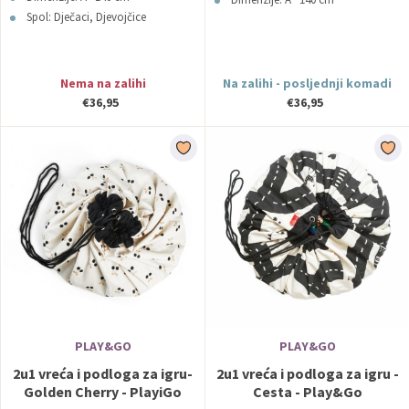
Spol: Dječaci, Djevojčice
Nema na zalihi
Na zalihi - posljednji komadi
€36,95
€36,95
PLAY&GO
PLAY&GO
2u1 vreća i podloga za igru-
2u1 vreća i podloga za igru -
Golden Cherry - PlayiGo
Cesta - Play&Go