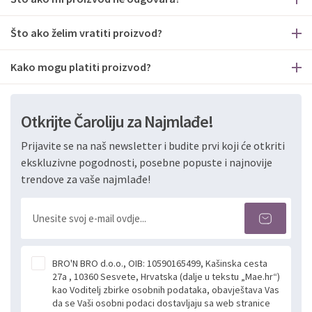
Što ako želim vratiti proizvod?
Kako mogu platiti proizvod?
Otkrijte Čaroliju za Najmlađe!
Prijavite se na naš newsletter i budite prvi koji će otkriti
ekskluzivne pogodnosti, posebne popuste i najnovije
trendove za vaše najmlađe!
BRO'N BRO d.o.o., OIB: 10590165499, Kašinska cesta
27a , 10360 Sesvete, Hrvatska (dalje u tekstu „Mae.hr“)
kao Voditelj zbirke osobnih podataka, obavještava Vas
da se Vaši osobni podaci dostavljaju sa web stranice