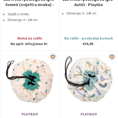
Svemir (svijetli u mraku) -
Autići - PlayiGo
Play&Go
Dimenzije: A~ 140 cm
Svijetli u mraku
Dimenzije: A~ 140 cm
Nema na zalihi
Na zalihi - posljednji komadi
Na upit:
info@mae.hr
€36,95
PLAY&GO
PLAY&GO