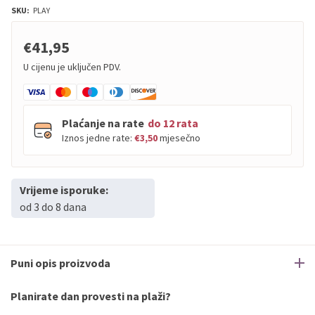
SKU:
PLAY
€41,95
U cijenu je uključen PDV.
Plaćanje na rate
do 12 rata
Iznos jedne rate:
€3,50
mjesečno
Vrijeme isporuke:
PBZ
Visa
do
12
rata
od 3 do 8 dana
PBZ
Visa Premium
do
12
rata
Erste
Diners
do
12
rata
Erste
Maestro
do
12
rata
Puni opis proizvoda
Erste
Master
do
12
rata
Erste
Visa
do
12
rata
Planirate dan provesti na plaži?