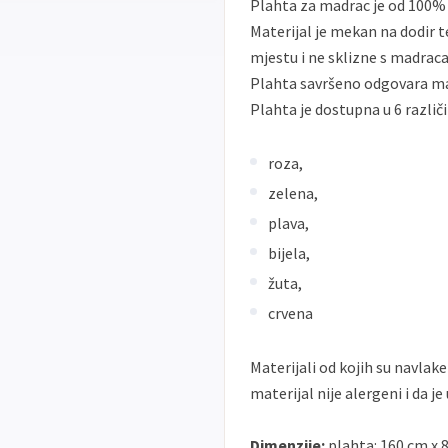
Plahta za madrac je od 100% 
Materijal je mekan na dodir 
mjestu i ne sklizne s madraca
Plahta savršeno odgovara mad
Plahta je dostupna u 6 različi
roza,
zelena,
plava,
bijela,
žuta,
crvena
Materijali od kojih su navlak
materijal nije alergeni i da j
Dimenzije:
plahta: 160 cm x 