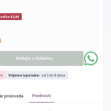
tedite €2,04
Dodajte u košaricu
hi
Vrijeme isporuke:
od 3 do 8 dana
Prednosti
ije proizvoda