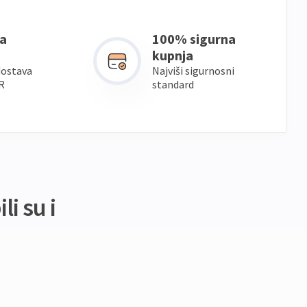
a
100% sigurna
kupnja
dostava
Najviši sigurnosni
R
standard
li su i