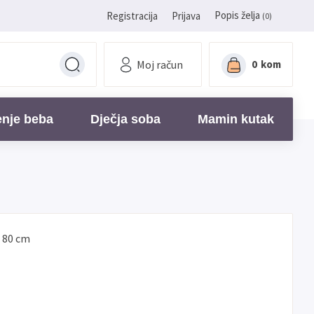
Popis želja
Registracija
Prijava
(0)
Moj račun
0
kom
enje beba
Dječja soba
Mamin kutak
x 80 cm