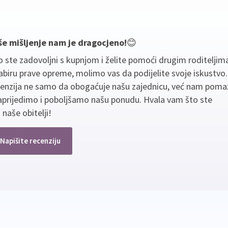
še mišljenje nam je dragocjeno!
😊
 ste zadovoljni s kupnjom i želite pomoći drugim roditeljim
biru prave opreme, molimo vas da podijelite svoje iskustvo
cenzija ne samo da obogaćuje našu zajednicu, već nam poma
aprijedimo i poboljšamo našu ponudu. Hvala vam što ste
 naše obitelji!
Napišite recenziju