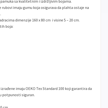
pamuka sa kvalitetnim i izdržljivim bojama.
te rubovi imaju gumu koja osigurava da plahta ostaje na
.
racima dimenzije 160 x 80 cm i visine 5 – 20 cm.
tih boja:
e izrađene imaju OEKO Tex Standard 100 koji garantira da
e u potpunosti siguran.
80 cm