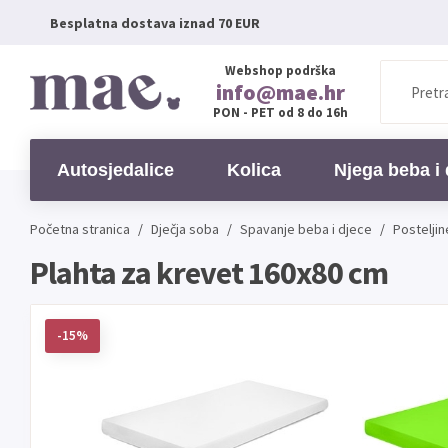
Besplatna dostava iznad 70 EUR
Webshop podrška
info@mae.hr
PON - PET od 8 do 16h
Autosjedalice
Kolica
Njega beba i 
Početna stranica
/
Dječja soba
/
Spavanje beba i djece
/
Postelji
Plahta za krevet 160x80 cm
-15%