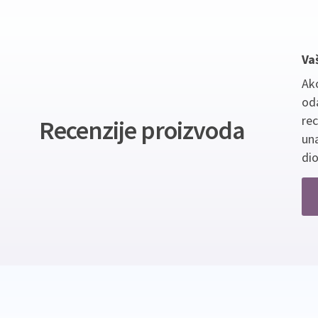
Va
Ako
oda
re
Recenzije proizvoda
un
dio