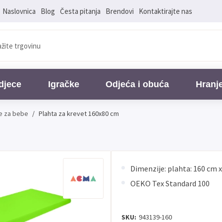
Naslovnica
Blog
Česta pitanja
Brendovi
Kontaktirajte nas
djece
Igračke
Odjeća i obuća
Hranj
ne za bebe
/
Plahta za krevet 160x80 cm
Dimenzije: plahta: 160 cm 
OEKO Tex Standard 100
SKU:
943139-160