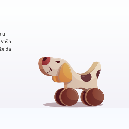
a u
. Vaša
že da