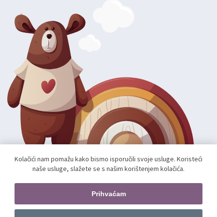
Kolačići nam pomažu kako bismo isporučili svoje usluge. Koristeći
naše usluge, slažete se s našim korištenjem kolačića.
Autorska prava; 2026 mae.hr. Sva prava pridržana.
Web shop izradio:
unamente.agency
Prihvaćam
Pratite nas