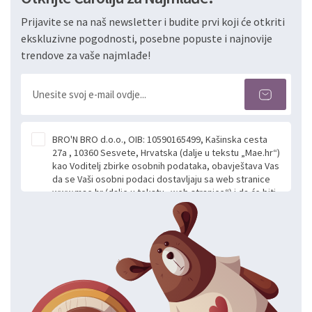
Prijavite se na naš newsletter i budite prvi koji će otkriti
ekskluzivne pogodnosti, posebne popuste i najnovije
trendove za vaše najmlađe!
BRO'N BRO d.o.o., OIB: 10590165499, Kašinska cesta
27a , 10360 Sesvete, Hrvatska (dalje u tekstu „Mae.hr“)
kao Voditelj zbirke osobnih podataka, obavještava Vas
da se Vaši osobni podaci dostavljaju sa web stranice
www.mae.hr (dalje u tekstu „web stranice“) i da će biti
obrađeni. Prihvaćanjem ove Izjave smatra se da
slobodno i izričito dajete privolu za prikupljanje i daljnju
obradu Vaših osobnih podataka koje ustupate Mae.hr
putem ovih web stranica u svrhu odgovora i daljnje
komunikacije na Vaš upit poslan kroz kontakt obrazac.
Radi se o dobrovoljnom davanju podataka te ovu
Izjavu niste dužni prihvatiti odnosno niste dužni unositi
svoje osobne podatke u jednu od prijavnih
formi/obrazaca dostupnih na ovim web stranicama.