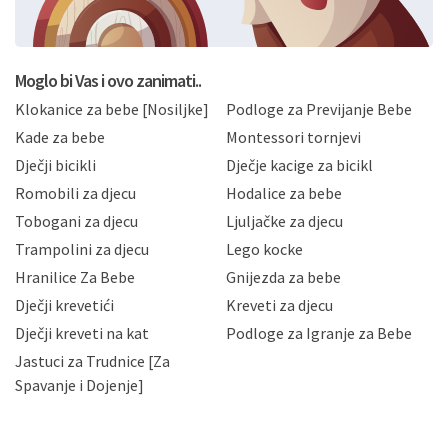
BRO'N BRO d.o.o. će s Vašim osobnim podacima
postupati sukladno Općoj uredbi o zaštiti podataka
koju možete pročitati ovdje, sukladno Politici
privatnosti i kolačića koju možete pročitati ovdje i
Moglo bi Vas i ovo zanimati..
sukladno drugim primjenjivim propisima Republike
Klokanice za bebe [Nosiljke]
Podloge za Previjanje Bebe
Hrvatske, a uvijek uz primjenu odgovarajućih tehničkih i
sigurnosnih mjera zaštite osobnih podataka od
Kade za bebe
Montessori tornjevi
neovlaštenog pristupa, zlouporabe, otkrivanja,
Dječji bicikli
Dječje kacige za bicikl
gubitka ili uništenja. Mae.hr štiti privatnost svojih
korisnika i posjetitelja web stranica, čuva povjerljivost
Romobili za djecu
Hodalice za bebe
Vaših osobnih podataka te omogućava pristup i
Tobogani za djecu
Ljuljačke za djecu
priopćavanje osobnih podataka samo onim svojim
zaposlenicima kojima su isti potrebni radi provedbe
Trampolini za djecu
Lego kocke
njihovih poslovnih aktivnosti, a trećim osobama samo u
Hranilice Za Bebe
Gnijezda za bebe
slučajevima koji su dozvoljeni zakonima. Napominjemo
da možete u svako doba, u potpunosti ili djelomice,
Dječji krevetići
Kreveti za djecu
bez naknade i objašnjenja odustati od dane privole i
Dječji kreveti na kat
Podloge za Igranje za Bebe
zatražiti prestanak aktivnosti obrade Vaših osobnih
Jastuci za Trudnice [Za
podataka. Opoziv privole možete podnijeti poštom na
gore navedenu adresu ili e-mailom na adresu:
Spavanje i Dojenje]