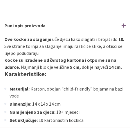
Puni opis proizvoda
Ove kocke za slaganje
uče djecu kako slagati i brojati do
10.
Sve strane tornja za slaganje imaju različite slike, a otisci se
lijepo podudaraju.
Kocke su izrađene od čvrstog kartona i otporne su na
udarce.
Najmanji blok je veličine
5 cm,
dok je najveći
14 cm.
Karakteristike:
Materijal:
Karton, obojan "child-friendly" bojama na bazi
vode
Dimenzije:
14 x 14 x 14 cm
Namijenjeno za djecu:
18+ mjeseci
Set uključuje:
10 kartonastih kockica