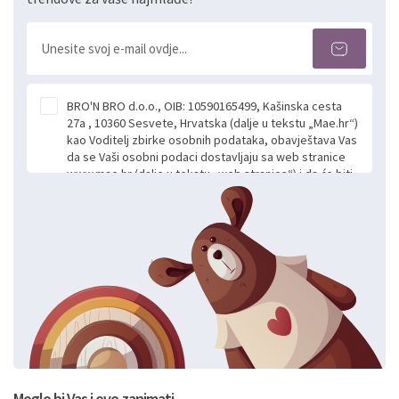
BRO'N BRO d.o.o., OIB: 10590165499, Kašinska cesta
27a , 10360 Sesvete, Hrvatska (dalje u tekstu „Mae.hr“)
kao Voditelj zbirke osobnih podataka, obavještava Vas
da se Vaši osobni podaci dostavljaju sa web stranice
www.mae.hr (dalje u tekstu „web stranice“) i da će biti
obrađeni. Prihvaćanjem ove Izjave smatra se da
slobodno i izričito dajete privolu za prikupljanje i daljnju
obradu Vaših osobnih podataka koje ustupate Mae.hr
putem ovih web stranica u svrhu odgovora i daljnje
komunikacije na Vaš upit poslan kroz kontakt obrazac.
Radi se o dobrovoljnom davanju podataka te ovu
Izjavu niste dužni prihvatiti odnosno niste dužni unositi
svoje osobne podatke u jednu od prijavnih
formi/obrazaca dostupnih na ovim web stranicama.
BRO'N BRO d.o.o. će s Vašim osobnim podacima
postupati sukladno Općoj uredbi o zaštiti podataka
koju možete pročitati ovdje, sukladno Politici
privatnosti i kolačića koju možete pročitati ovdje i
Moglo bi Vas i ovo zanimati..