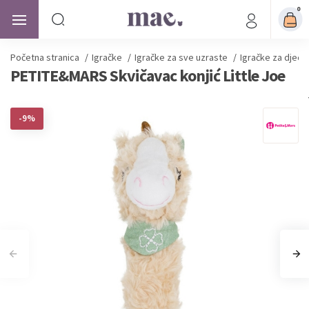
0
Početna stranica
/
Igračke
/
Igračke za sve uzraste
/
Igračke za djecu
PETITE&MARS Skvičavac konjić Little Joe
-9%