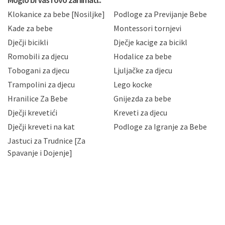
sukladno drugim primjenjivim propisima Republike
Klokanice za bebe [Nosiljke]
Podloge za Previjanje Bebe
Hrvatske, a uvijek uz primjenu odgovarajućih tehničkih i
sigurnosnih mjera zaštite osobnih podataka od
Kade za bebe
Montessori tornjevi
neovlaštenog pristupa, zlouporabe, otkrivanja,
Dječji bicikli
Dječje kacige za bicikl
gubitka ili uništenja. Mae.hr štiti privatnost svojih
korisnika i posjetitelja web stranica, čuva povjerljivost
Romobili za djecu
Hodalice za bebe
Vaših osobnih podataka te omogućava pristup i
Tobogani za djecu
Ljuljačke za djecu
priopćavanje osobnih podataka samo onim svojim
zaposlenicima kojima su isti potrebni radi provedbe
Trampolini za djecu
Lego kocke
njihovih poslovnih aktivnosti, a trećim osobama samo u
Hranilice Za Bebe
Gnijezda za bebe
slučajevima koji su dozvoljeni zakonima. Napominjemo
da možete u svako doba, u potpunosti ili djelomice,
Dječji krevetići
Kreveti za djecu
bez naknade i objašnjenja odustati od dane privole i
Dječji kreveti na kat
Podloge za Igranje za Bebe
zatražiti prestanak aktivnosti obrade Vaših osobnih
Jastuci za Trudnice [Za
podataka. Opoziv privole možete podnijeti poštom na
gore navedenu adresu ili e-mailom na adresu:
Spavanje i Dojenje]