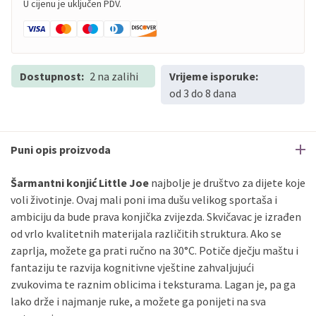
U cijenu je uključen PDV.
Dostupnost:
2 na zalihi
Vrijeme isporuke:
od 3 do 8 dana
Puni opis proizvoda
Šarmantni konjić Little Joe
najbolje je društvo za dijete koje
voli životinje. Ovaj mali poni ima dušu velikog sportaša i
ambiciju da bude prava konjička zvijezda. Skvičavac je izrađen
od vrlo kvalitetnih materijala različitih struktura. Ako se
zaprlja, možete ga prati ručno na 30°C. Potiče dječju maštu i
fantaziju te razvija kognitivne vještine zahvaljujući
zvukovima te raznim oblicima i teksturama. Lagan je, pa ga
lako drže i najmanje ruke, a možete ga ponijeti na sva