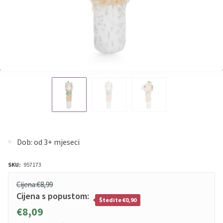
Dob: od 3+ mjeseci
SKU:
957173
Cijena:
€8,99
Cijena s popustom:
Štedite €0,90
€8,09