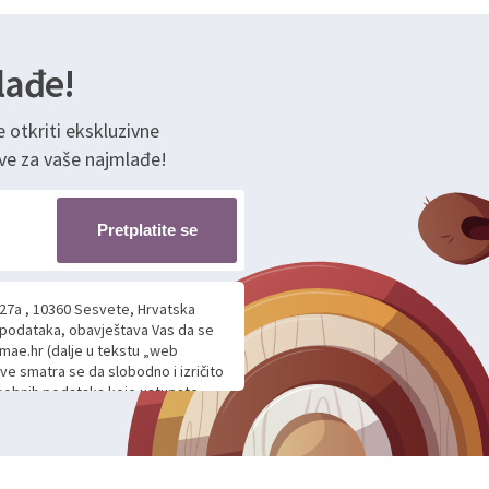
lađe!
e otkriti ekskluzivne
ve za vaše najmlađe!
Pretplatite se
 27a , 10360 Sesvete, Hrvatska
h podataka, obavještava Vas da se
mae.hr (dalje u tekstu „web
ave smatra se da slobodno i izričito
 osobnih podataka koje ustupate
ljnje komunikacije na Vaš upit
m davanju podataka te ovu Izjavu
voje osobne podatke u jednu od
anicama. BRO'N BRO d.o.o. će s