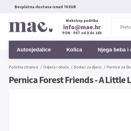
Besplatna dostava iznad 70 EUR
Webshop podrška
info@mae.hr
PON - PET od 8 do 16h
Autosjedalice
Kolica
Njega beba i 
Početna stranica
/
Odjeća i obuća
/
Dodaci za djecu
/
Pernice za šk
Pernica Forest Friends - A Littl