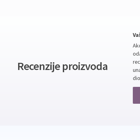
Va
Ako
oda
re
Recenzije proizvoda
un
dio