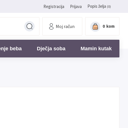
Popis želja
Registracija
Prijava
(0)
Moj račun
0
kom
enje beba
Dječja soba
Mamin kutak