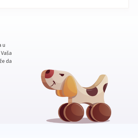
a u
. Vaša
že da