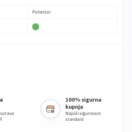
Poliester
a
100% sigurna
kupnja
dostava
Najviši sigurnosni
R
standard