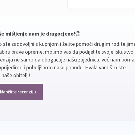
še mišljenje nam je dragocjeno!
😊
 ste zadovoljni s kupnjom i želite pomoći drugim roditeljim
biru prave opreme, molimo vas da podijelite svoje iskustvo
cenzija ne samo da obogaćuje našu zajednicu, već nam poma
aprijedimo i poboljšamo našu ponudu. Hvala vam što ste
 naše obitelji!
Napišite recenziju