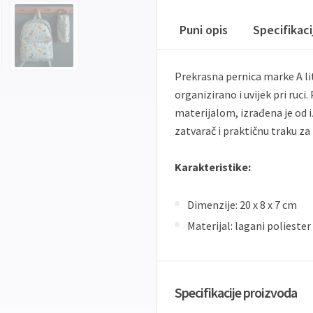
Puni opis
Specifikac
Prekrasna pernica marke A li
organizirano i uvijek pri ruc
materijalom, izrađena je od i
zatvarač i praktičnu traku za
Karakteristike:
Dimenzije: 20 x 8 x 7 cm
Materijal: lagani poliester
Specifikacije proizvoda