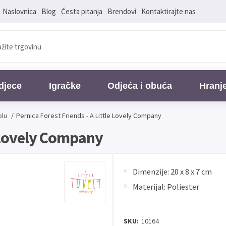
Naslovnica
Blog
Česta pitanja
Brendovi
Kontaktirajte nas
djece
Igračke
Odjeća i obuća
Hranj
olu
/
Pernica Forest Friends - A Little Lovely Company
e Lovely Company
Dimenzije: 20 x 8 x 7 cm
Materijal: Poliester
SKU:
10164