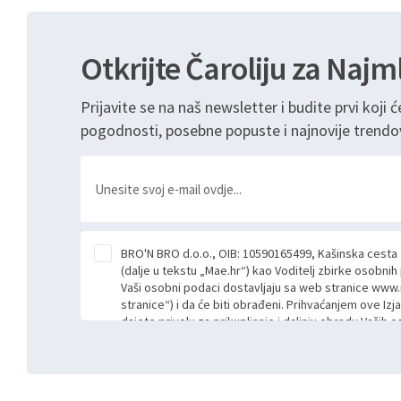
Otkrijte Čaroliju za Najm
Prijavite se na naš newsletter i budite prvi koji ć
pogodnosti, posebne popuste i najnovije trendo
BRO'N BRO d.o.o., OIB: 10590165499, Kašinska cesta
(dalje u tekstu „Mae.hr“) kao Voditelj zbirke osobni
Vaši osobni podaci dostavljaju sa web stranice www.
stranice“) i da će biti obrađeni. Prihvaćanjem ove Izj
dajete privolu za prikupljanje i daljnju obradu Vaših
Mae.hr putem ovih web stranica u svrhu odgovora i da
poslan kroz kontakt obrazac. Radi se o dobrovoljno
niste dužni prihvatiti odnosno niste dužni unositi s
prijavnih formi/obrazaca dostupnih na ovim web str