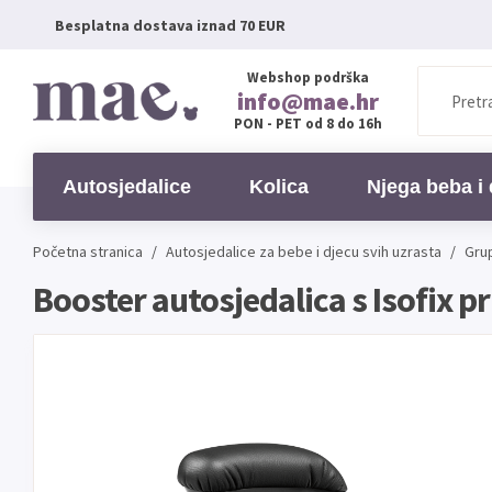
Besplatna dostava iznad 70 EUR
Webshop podrška
info@mae.hr
PON - PET od 8 do 16h
Autosjedalice
Kolica
Njega beba i 
Početna stranica
/
Autosjedalice
za bebe i djecu svih uzrasta
/
Gru
Booster autosjedalica s Isofix p