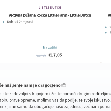
LITTLE DUTCH
Aktivna plišana kocka Little Farm - Little Dutch
A
Dob: od 0+ mjeseci
9
7
Na zalihi
€17,05
€17,95
še mišljenje nam je dragocjeno!
😊
 ste zadovoljni s kupnjom i želite pomoći drugim roditeljim
biru prave opreme, molimo vas da podijelite svoje iskustvo
cenzija ne samo da obogaćuje našu zajednicu, već nam poma