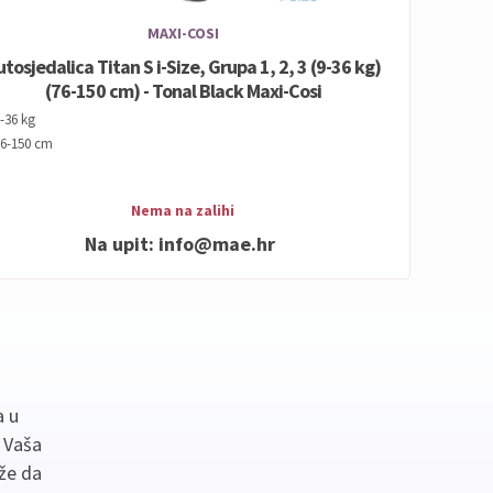
MAXI-COSI
utosjedalica Titan S i-Size, Grupa 1, 2, 3 (9-36 kg)
(76-150 cm) - Tonal Black Maxi-Cosi
-36 kg
6-150 cm
Nema na zalihi
Na upit:
info@mae.hr
a u
. Vaša
že da