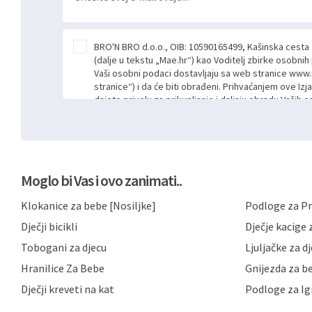
BRO'N BRO d.o.o., OIB: 10590165499, Kašinska cesta
(dalje u tekstu „Mae.hr“) kao Voditelj zbirke osobni
Vaši osobni podaci dostavljaju sa web stranice www.
stranice“) i da će biti obrađeni. Prihvaćanjem ove Izj
dajete privolu za prikupljanje i daljnju obradu Vaših
Mae.hr putem ovih web stranica u svrhu odgovora i da
poslan kroz kontakt obrazac. Radi se o dobrovoljno
niste dužni prihvatiti odnosno niste dužni unositi s
prijavnih formi/obrazaca dostupnih na ovim web str
Vašim osobnim podacima postupati sukladno Općoj ur
Moglo bi Vas i ovo zanimati..
možete pročitati ovdje, sukladno Politici privatnosti 
ovdje i sukladno drugim primjenjivim propisima Repub
Klokanice za bebe [Nosiljke]
Podloge za Pr
primjenu odgovarajućih tehničkih i sigurnosnih mjer
neovlaštenog pristupa, zlouporabe, otkrivanja, gubitka
Dječji bicikli
Dječje kacige z
privatnost svojih korisnika i posjetitelja web stranic
podataka te omogućava pristup i priopćavanje osob
Tobogani za djecu
Ljuljačke za d
zaposlenicima kojima su isti potrebni radi provedbe n
Hranilice Za Bebe
Gnijezda za b
trećim osobama samo u slučajevima koji su dozvolj
možete u svako doba, u potpunosti ili djelomice, be
Dječji kreveti na kat
Podloge za Ig
dane privole i zatražiti prestanak aktivnosti obrade
privole možete podnijeti poštom na gore navedenu a