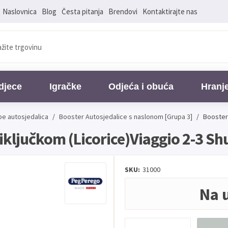
Naslovnica
Blog
Česta pitanja
Brendovi
Kontaktirajte nas
djece
Igračke
Odjeća i obuća
Hranj
pe autosjedalica
/
Booster Autosjedalice
s naslonom [Grupa 3]
/
Booster 
riključkom (Licorice)Viaggio 2-3 Shu
SKU:
31000
Na 