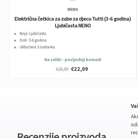
NENO
Električna četkica za zube za djecu Tutti (3-6 godina)
Ljubičasta NENO
Boja: Ljubičasta
Dob: 3-6 godina
Uključena 3 nastavka
Na zalihi - posljednji komadi
€22,09
€25,99
Va
Ako
oda
re
Recenzije proizvoda