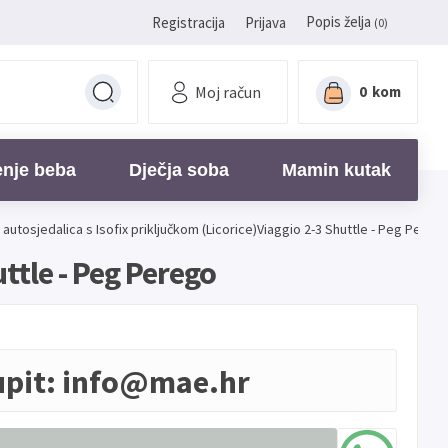
Popis želja
Registracija
Prijava
(0)
Moj račun
0
kom
enje beba
Dječja soba
Mamin kutak
autosjedalica s Isofix priključkom (Licorice)Viaggio 2-3 Shuttle - Peg Pereg
ttle - Peg Perego
upit:
info@mae.hr