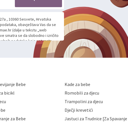
 27a , 10360 Sesvete, Hrvatska
h podataka, obavještava Vas da se
mae.hr (dalje u tekstu „web
ave smatra se da slobodno i izričito
 osobnih podataka koje ustupate
ljnje komunikacije na Vaš upit
m davanju podataka te ovu Izjavu
voje osobne podatke u jednu od
anicama. BRO'N BRO d.o.o. će s
edbi o zaštiti podataka koju
i kolačića koju možete pročitati
like Hrvatske, a uvijek uz
evijanje Bebe
Kade za bebe
a zaštite osobnih podataka od
 ili uništenja. Mae.hr štiti
a bicikl
Romobili za djecu
a, čuva povjerljivost Vaših osobnih
nih podataka samo onim svojim
jecu
Trampolini za djecu
jihovih poslovnih aktivnosti, a
ebe
Dječji krevetići
eni zakonima. Napominjemo da
z naknade i objašnjenja odustati od
ranje za Bebe
Jastuci za Trudnice [Za Spavanje 
 Vaših osobnih podataka. Opoziv
dresu ili e-mailom na adresu: