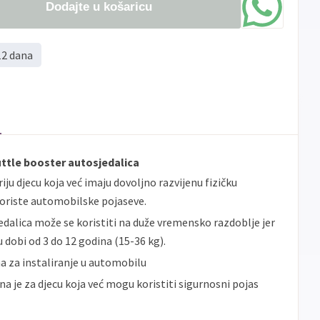
Dodajte u košaricu
12 dana
ttle booster autosjedalica
riju djecu koja već imaju dovoljno razvijenu fizičku
 koriste automobilske pojaseve.
edalica može se koristiti na duže vremensko razdoblje jer
 dobi od 3 do 12 godina (15-36 kg).
na za instaliranje u automobilu
dna je za djecu koja već mogu koristiti sigurnosni pojas