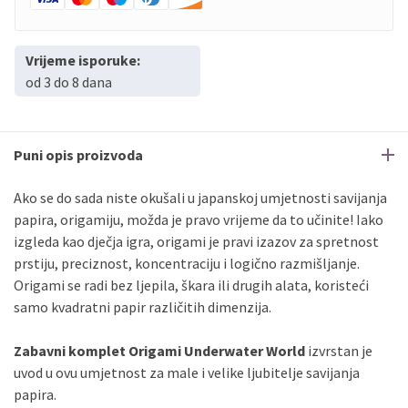
Vrijeme isporuke:
od 3 do 8 dana
Puni opis proizvoda
Ako se do sada niste okušali u japanskoj umjetnosti savijanja
papira, origamiju, možda je pravo vrijeme da to učinite! Iako
izgleda kao dječja igra, origami je pravi izazov za spretnost
prstiju, preciznost, koncentraciju i logično razmišljanje.
Origami se radi bez ljepila, škara ili drugih alata, koristeći
samo kvadratni papir različitih dimenzija.
Zabavni komplet Origami Underwater World
izvrstan je
uvod u ovu umjetnost za male i velike ljubitelje savijanja
papira.