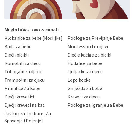
formi/obrazaca dostupnih na ovim web stranicama.
BRO'N BRO d.o.o. će s Vašim osobnim podacima
postupati sukladno Općoj uredbi o zaštiti podataka
koju možete pročitati ovdje, sukladno Politici
privatnosti i kolačića koju možete pročitati ovdje i
Moglo bi Vas i ovo zanimati..
sukladno drugim primjenjivim propisima Republike
Klokanice za bebe [Nosiljke]
Podloge za Previjanje Bebe
Hrvatske, a uvijek uz primjenu odgovarajućih tehničkih i
sigurnosnih mjera zaštite osobnih podataka od
Kade za bebe
Montessori tornjevi
neovlaštenog pristupa, zlouporabe, otkrivanja,
Dječji bicikli
Dječje kacige za bicikl
gubitka ili uništenja. Mae.hr štiti privatnost svojih
korisnika i posjetitelja web stranica, čuva povjerljivost
Romobili za djecu
Hodalice za bebe
Vaših osobnih podataka te omogućava pristup i
Tobogani za djecu
Ljuljačke za djecu
priopćavanje osobnih podataka samo onim svojim
zaposlenicima kojima su isti potrebni radi provedbe
Trampolini za djecu
Lego kocke
njihovih poslovnih aktivnosti, a trećim osobama samo u
Hranilice Za Bebe
Gnijezda za bebe
slučajevima koji su dozvoljeni zakonima. Napominjemo
da možete u svako doba, u potpunosti ili djelomice,
Dječji krevetići
Kreveti za djecu
bez naknade i objašnjenja odustati od dane privole i
Dječji kreveti na kat
Podloge za Igranje za Bebe
zatražiti prestanak aktivnosti obrade Vaših osobnih
Jastuci za Trudnice [Za
podataka. Opoziv privole možete podnijeti poštom na
gore navedenu adresu ili e-mailom na adresu:
Spavanje i Dojenje]