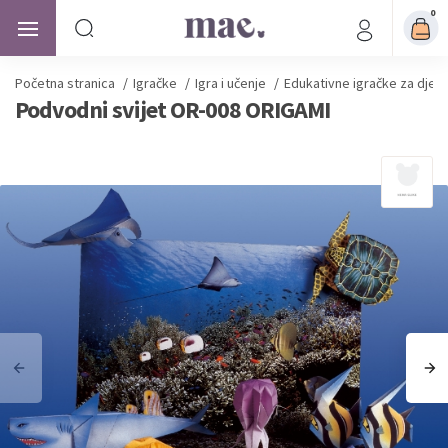
0
Početna stranica
/
Igračke
/
Igra i učenje
/
Edukativne igračke za djec
Podvodni svijet OR-008 ORIGAMI