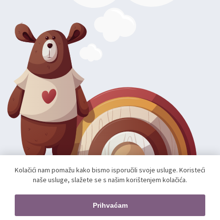
Kolačići nam pomažu kako bismo isporučili svoje usluge. Koristeći
naše usluge, slažete se s našim korištenjem kolačića.
Autorska prava; 2026 mae.hr. Sva prava pridržana.
Web shop izradio:
unamente.agency
Prihvaćam
Pratite nas