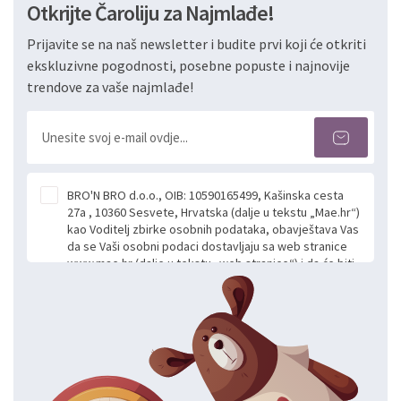
Otkrijte Čaroliju za Najmlađe!
Prijavite se na naš newsletter i budite prvi koji će otkriti
ekskluzivne pogodnosti, posebne popuste i najnovije
trendove za vaše najmlađe!
BRO'N BRO d.o.o., OIB: 10590165499, Kašinska cesta
27a , 10360 Sesvete, Hrvatska (dalje u tekstu „Mae.hr“)
kao Voditelj zbirke osobnih podataka, obavještava Vas
da se Vaši osobni podaci dostavljaju sa web stranice
www.mae.hr (dalje u tekstu „web stranice“) i da će biti
obrađeni. Prihvaćanjem ove Izjave smatra se da
slobodno i izričito dajete privolu za prikupljanje i daljnju
obradu Vaših osobnih podataka koje ustupate Mae.hr
putem ovih web stranica u svrhu odgovora i daljnje
komunikacije na Vaš upit poslan kroz kontakt obrazac.
Radi se o dobrovoljnom davanju podataka te ovu
Izjavu niste dužni prihvatiti odnosno niste dužni unositi
svoje osobne podatke u jednu od prijavnih