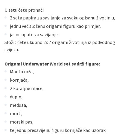
U setu ćete pronaći:
2 seta papira za savijanje za svaku opisanu životinju,
jednu već složenu origami figuru kao primjer,
jasne upute za savijanje.
Složit ćete ukupno 2x 7 origami životinja iz podvodnog
svijeta.
Origami Underwater World set sadrži figure:
Manta raža,
kornjača,
2 koraljne ribice,
dupin,
meduza,
morž,
morski pas,
te jednu presavijenu figuru kornjače kao uzorak.