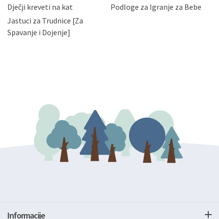
bez naknade i objašnjenja odustati od dane privole i
Dječji kreveti na kat
Podloge za Igranje za Bebe
zatražiti prestanak aktivnosti obrade Vaših osobnih
Jastuci za Trudnice [Za
podataka. Opoziv privole možete podnijeti poštom na
gore navedenu adresu ili e-mailom na adresu:
Spavanje i Dojenje]
Informacije