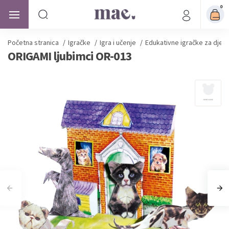
0
Početna stranica
/
Igračke
/
Igra i učenje
/
Edukativne igračke za djec
ORIGAMI ljubimci OR-013