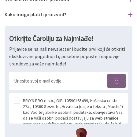
Kako mogu platiti proizvod?
Otkrijte Čaroliju za Najmlađe!
Prijavite se na naš newsletter i budite prvi koji će otkriti
ekskluzivne pogodnosti, posebne popuste i najnovije
trendove za vaše najmlađe!
BRO'N BRO d.o.o., OIB: 10590165499, Kašinska cesta
27a , 10360 Sesvete, Hrvatska (dalje u tekstu „Mae.hr“)
kao Voditelj zbirke osobnih podataka, obavještava Vas
da se Vaši osobni podaci dostavljaju sa web stranice
www.mae.hr (dalje u tekstu „web stranice“) i da će biti
obrađeni. Prihvaćanjem ove Izjave smatra se da
slobodno i izričito dajete privolu za prikupljanje i daljnju