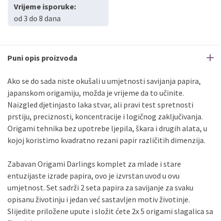
Vrijeme isporuke:
od 3 do 8 dana
Puni opis proizvoda
Ako se do sada niste okušali u umjetnosti savijanja papira,
japanskom origamiju, možda je vrijeme da to učinite.
Naizgled djetinjasto laka stvar, ali pravi test spretnosti
prstiju, preciznosti, koncentracije i logičnog zaključivanja.
Origami tehnika bez upotrebe ljepila, škara i drugih alata, u
kojoj koristimo kvadratno rezani papir različitih dimenzija.
Zabavan Origami Darlings komplet za mlade i stare
entuzijaste izrade papira, ovo je izvrstan uvod u ovu
umjetnost. Set sadrži 2 seta papira za savijanje za svaku
opisanu životinju i jedan već sastavljen motiv životinje.
Slijedite priložene upute i složit ćete 2x 5 origami slagalica sa