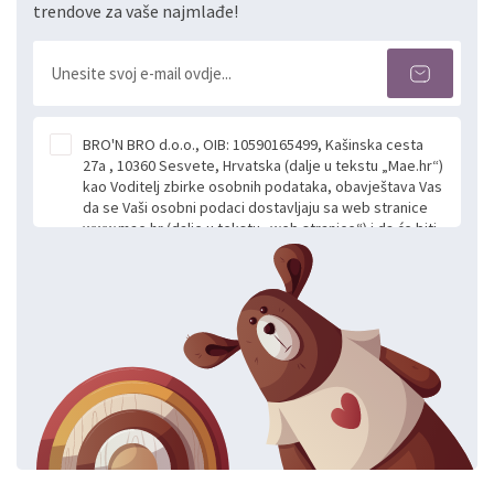
trendove za vaše najmlađe!
BRO'N BRO d.o.o., OIB: 10590165499, Kašinska cesta
27a , 10360 Sesvete, Hrvatska (dalje u tekstu „Mae.hr“)
kao Voditelj zbirke osobnih podataka, obavještava Vas
da se Vaši osobni podaci dostavljaju sa web stranice
www.mae.hr (dalje u tekstu „web stranice“) i da će biti
obrađeni. Prihvaćanjem ove Izjave smatra se da
slobodno i izričito dajete privolu za prikupljanje i daljnju
obradu Vaših osobnih podataka koje ustupate Mae.hr
putem ovih web stranica u svrhu odgovora i daljnje
komunikacije na Vaš upit poslan kroz kontakt obrazac.
Radi se o dobrovoljnom davanju podataka te ovu
Izjavu niste dužni prihvatiti odnosno niste dužni unositi
svoje osobne podatke u jednu od prijavnih
formi/obrazaca dostupnih na ovim web stranicama.
BRO'N BRO d.o.o. će s Vašim osobnim podacima
postupati sukladno Općoj uredbi o zaštiti podataka
koju možete pročitati ovdje, sukladno Politici