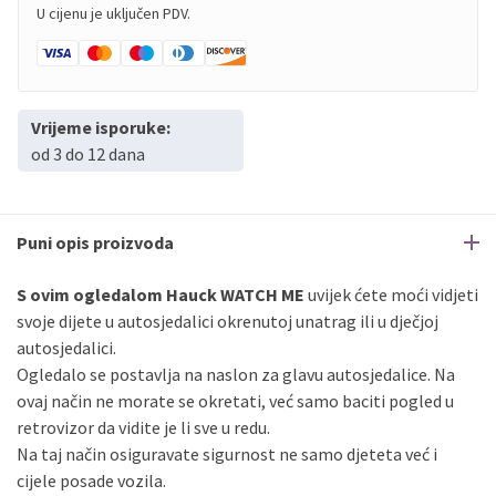
U cijenu je uključen PDV.
Vrijeme isporuke:
od 3 do 12 dana
Puni opis proizvoda
S ovim ogledalom Hauck WATCH ME
uvijek ćete moći vidjeti
svoje dijete u autosjedalici okrenutoj unatrag ili u dječjoj
autosjedalici.
Ogledalo se postavlja na naslon za glavu autosjedalice. Na
ovaj način ne morate se okretati, već samo baciti pogled u
retrovizor da vidite je li sve u redu.
Na taj način osiguravate sigurnost ne samo djeteta već i
cijele posade vozila.