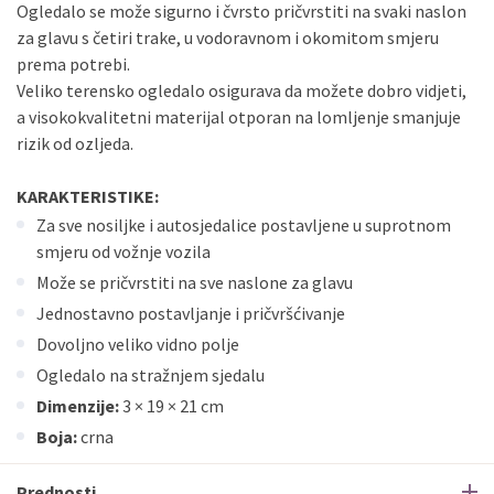
Ogledalo se može sigurno i čvrsto pričvrstiti na svaki naslon
za glavu s četiri trake, u vodoravnom i okomitom smjeru
prema potrebi.
Veliko terensko ogledalo osigurava da možete dobro vidjeti,
a visokokvalitetni materijal otporan na lomljenje smanjuje
rizik od ozljeda.
KARAKTERISTIKE:
Za sve nosiljke i autosjedalice postavljene u suprotnom
smjeru od vožnje vozila
Može se pričvrstiti na sve naslone za glavu
Jednostavno postavljanje i pričvršćivanje
Dovoljno veliko vidno polje
Ogledalo na stražnjem sjedalu
Dimenzije:
3 × 19 × 21 cm
Boja:
crna
Prednosti