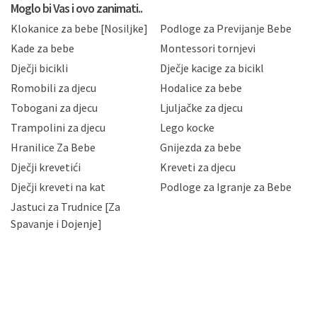
privatnosti i kolačića koju možete pročitati ovdje i
Moglo bi Vas i ovo zanimati..
sukladno drugim primjenjivim propisima Republike
Klokanice za bebe [Nosiljke]
Podloge za Previjanje Bebe
Hrvatske, a uvijek uz primjenu odgovarajućih tehničkih i
sigurnosnih mjera zaštite osobnih podataka od
Kade za bebe
Montessori tornjevi
neovlaštenog pristupa, zlouporabe, otkrivanja,
Dječji bicikli
Dječje kacige za bicikl
gubitka ili uništenja. Mae.hr štiti privatnost svojih
korisnika i posjetitelja web stranica, čuva povjerljivost
Romobili za djecu
Hodalice za bebe
Vaših osobnih podataka te omogućava pristup i
Tobogani za djecu
Ljuljačke za djecu
priopćavanje osobnih podataka samo onim svojim
zaposlenicima kojima su isti potrebni radi provedbe
Trampolini za djecu
Lego kocke
njihovih poslovnih aktivnosti, a trećim osobama samo u
Hranilice Za Bebe
Gnijezda za bebe
slučajevima koji su dozvoljeni zakonima. Napominjemo
da možete u svako doba, u potpunosti ili djelomice,
Dječji krevetići
Kreveti za djecu
bez naknade i objašnjenja odustati od dane privole i
Dječji kreveti na kat
Podloge za Igranje za Bebe
zatražiti prestanak aktivnosti obrade Vaših osobnih
Jastuci za Trudnice [Za
podataka. Opoziv privole možete podnijeti poštom na
gore navedenu adresu ili e-mailom na adresu:
Spavanje i Dojenje]