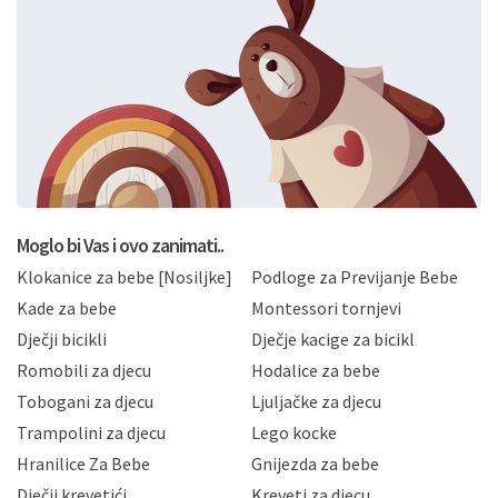
slobodno i izričito dajete privolu za prikupljanje i daljnju
obradu Vaših osobnih podataka koje ustupate Mae.hr
putem ovih web stranica u svrhu odgovora i daljnje
komunikacije na Vaš upit poslan kroz kontakt obrazac.
Radi se o dobrovoljnom davanju podataka te ovu
Izjavu niste dužni prihvatiti odnosno niste dužni unositi
svoje osobne podatke u jednu od prijavnih
formi/obrazaca dostupnih na ovim web stranicama.
BRO'N BRO d.o.o. će s Vašim osobnim podacima
postupati sukladno Općoj uredbi o zaštiti podataka
koju možete pročitati ovdje, sukladno Politici
privatnosti i kolačića koju možete pročitati ovdje i
Moglo bi Vas i ovo zanimati..
sukladno drugim primjenjivim propisima Republike
Klokanice za bebe [Nosiljke]
Podloge za Previjanje Bebe
Hrvatske, a uvijek uz primjenu odgovarajućih tehničkih i
sigurnosnih mjera zaštite osobnih podataka od
Kade za bebe
Montessori tornjevi
neovlaštenog pristupa, zlouporabe, otkrivanja,
Dječji bicikli
Dječje kacige za bicikl
gubitka ili uništenja. Mae.hr štiti privatnost svojih
korisnika i posjetitelja web stranica, čuva povjerljivost
Romobili za djecu
Hodalice za bebe
Vaših osobnih podataka te omogućava pristup i
Tobogani za djecu
Ljuljačke za djecu
priopćavanje osobnih podataka samo onim svojim
zaposlenicima kojima su isti potrebni radi provedbe
Trampolini za djecu
Lego kocke
njihovih poslovnih aktivnosti, a trećim osobama samo u
Hranilice Za Bebe
Gnijezda za bebe
slučajevima koji su dozvoljeni zakonima. Napominjemo
da možete u svako doba, u potpunosti ili djelomice,
Dječji krevetići
Kreveti za djecu