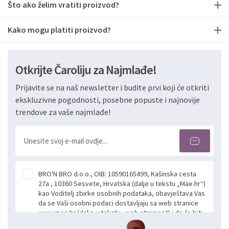
Što ako želim vratiti proizvod?
Kako mogu platiti proizvod?
Otkrijte Čaroliju za Najmlađe!
Prijavite se na naš newsletter i budite prvi koji će otkriti
ekskluzivne pogodnosti, posebne popuste i najnovije
trendove za vaše najmlađe!
BRO'N BRO d.o.o., OIB: 10590165499, Kašinska cesta
27a , 10360 Sesvete, Hrvatska (dalje u tekstu „Mae.hr“)
kao Voditelj zbirke osobnih podataka, obavještava Vas
da se Vaši osobni podaci dostavljaju sa web stranice
www.mae.hr (dalje u tekstu „web stranice“) i da će biti
obrađeni. Prihvaćanjem ove Izjave smatra se da