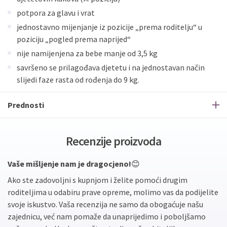
ECC
Discover
Jednokratno
potpora za glavu i vrat
jednostavno mijenjanje iz pozicije „prema roditelju“ u
poziciju „pogled prema naprijed“
nije namijenjena za bebe manje od 3,5 kg
savršeno se prilagođava djetetu i na jednostavan način
slijedi faze rasta od rođenja do 9 kg.
Prednosti
Recenzije proizvoda
Vaše mišljenje nam je dragocjeno!
😊
Ako ste zadovoljni s kupnjom i želite pomoći drugim
roditeljima u odabiru prave opreme, molimo vas da podijelite
svoje iskustvo. Vaša recenzija ne samo da obogaćuje našu
zajednicu, već nam pomaže da unaprijedimo i poboljšamo