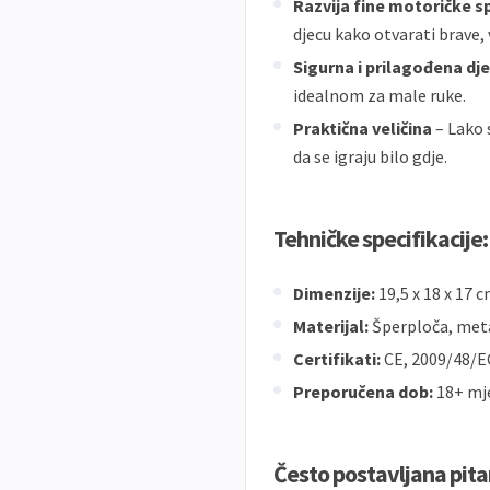
Razvija fine motoričke 
djecu kako otvarati brave,
Sigurna i prilagođena dje
idealnom za male ruke.
Praktična veličina
– Lako 
da se igraju bilo gdje.
Tehničke specifikacije:
Dimenzije:
19,5 x 18 x 17 
Materijal:
Šperploča, meta
Certifikati:
CE, 2009/48/EC
Preporučena dob:
18+ mj
Često postavljana pita