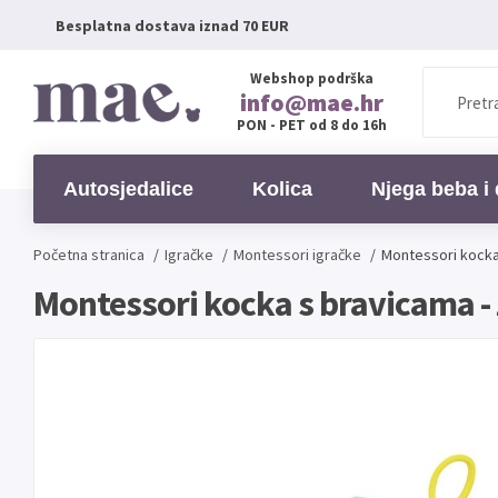
Besplatna dostava iznad 70 EUR
Webshop podrška
info@mae.hr
PON - PET od 8 do 16h
Autosjedalice
Kolica
Njega beba i 
Početna stranica
/
Igračke
/
Montessori igračke
/
Montessori kocka
Montessori kocka s bravicama -