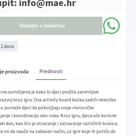
upit:
info@mae.hr
Dodajte u košaricu
12 dana
Prednosti
ije proizvoda
a osmišljena je kako bi djeci pružila zanimljive
 razvoj kroz igru. Ova activity board kocka sadrži nekoliko
što pomaže djeci da poboljšaju svoje motoričke
anje i koordinaciju oko-ruka. Kroz igru, djeca uče korisne
ki dan, kao što je otvaranje i zatvaranje različitih bravica.
im da nauče na zabavan način, uz igre koje ih potiču da