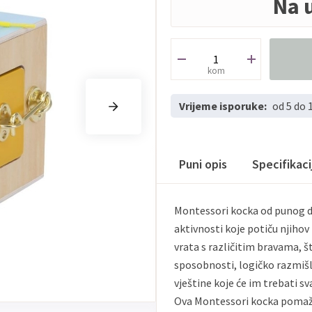
Na 
kom
Vrijeme isporuke:
od 5 do 
Puni opis
Specifikac
Montessori kocka od punog drv
aktivnosti koje potiču njihov
vrata s različitim bravama, 
sposobnosti, logičko razmišlj
vještine koje će im trebati sva
Ova Montessori kocka pomaže 