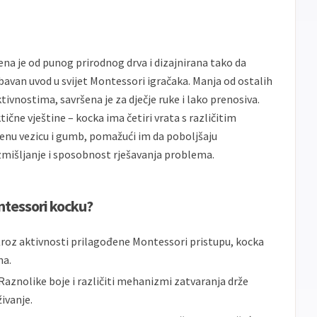
na je od punog prirodnog drva i dizajnirana tako da
bavan uvod u svijet Montessori igračaka. Manja od ostalih
ivnostima, savršena je za dječje ruke i lako prenosiva.
ktične vještine – kocka ima četiri vrata s različitim
nu vezicu i gumb, pomažući im da poboljšaju
azmišljanje i sposobnost rješavanja problema.
ntessori kocku?
roz aktivnosti prilagođene Montessori pristupu, kocka
na.
Raznolike boje i različiti mehanizmi zatvaranja drže
živanje.