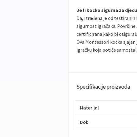
Je li kocka sigurna za djec
Da, izrađena je od testiranih
sigurnost igračaka. Površine
certificirana kako bi osigural
Ova Montessori kocka sjajan j
igračku koja potiče samostaln
Specifikacije proizvoda
Materijal
Dob