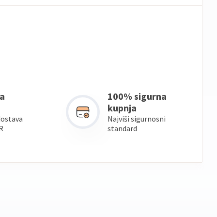
a
100% sigurna
kupnja
dostava
Najviši sigurnosni
R
standard