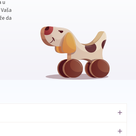
a u
. Vaša
že da