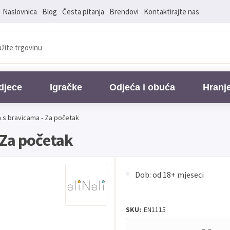
Naslovnica
Blog
Česta pitanja
Brendovi
Kontaktirajte nas
djece
Igračke
Odjeća i obuća
Hranj
 s bravicama - Za početak
 Za početak
Dob: od 18+ mjeseci
SKU:
EN1115