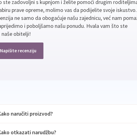
 ste zadovoljni s kupnjom i želite pomoći drugim roditeljim
biru prave opreme, molimo vas da podijelite svoje iskustvo
cenzija ne samo da obogaćuje našu zajednicu, već nam poma
aprijedimo i poboljšamo našu ponudu. Hvala vam što ste
 naše obitelji!
Napišite recenziju
Kako naručiti proizvod?
Kako otkazati narudžbu?