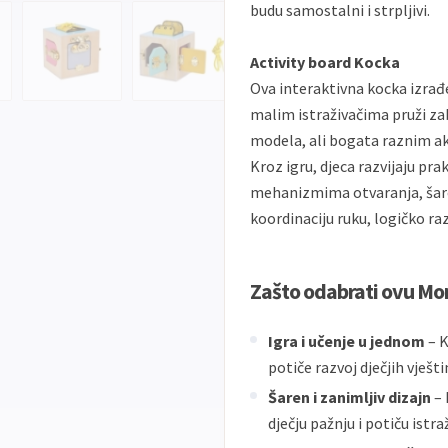
budu samostalni i strpljivi.
Activity board Kocka
Ova interaktivna kocka izrađe
malim istraživačima pruži za
modela, ali bogata raznim akt
Kroz igru, djeca razvijaju pra
mehanizmima otvaranja, šare
koordinaciju ruku, logičko r
Zašto odabrati ovu Mo
Igra i učenje u jednom
– K
potiče razvoj dječjih vješti
Šaren i zanimljiv dizajn
– 
dječju pažnju i potiču istra