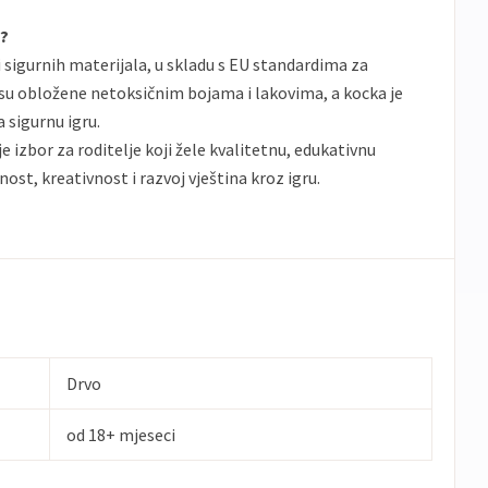
u?
 i sigurnih materijala, u skladu s EU standardima za
 su obložene netoksičnim bojama i lakovima, a kocka je
a sigurnu igru.
e izbor za roditelje koji žele kvalitetnu, edukativnu
ost, kreativnost i razvoj vještina kroz igru.
Drvo
od 18+ mjeseci