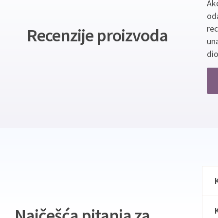
Ako
oda
re
Recenzije proizvoda
un
dio
Najčešća pitanja za