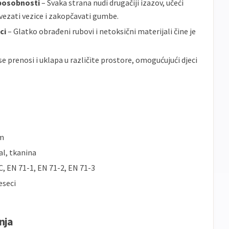
sposobnosti
– Svaka strana nudi drugačiji izazov, učeći
 vezati vezice i zakopčavati gumbe.
ci
– Glatko obrađeni rubovi i netoksični materijali čine je
se prenosi i uklapa u različite prostore, omogućujući djeci
cm
l, tkanina
, EN 71-1, EN 71-2, EN 71-3
eseci
nja