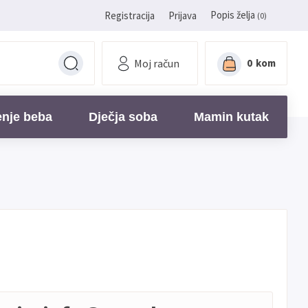
Popis želja
Registracija
Prijava
(0)
Moj račun
0
kom
enje beba
Dječja soba
Mamin kutak