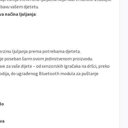
bavu vašem djetetu.
Sve
Maestro
Jednokratno
banke
va načina ljuljanja
:
ECC
Discover
Jednokratno
 brzinu ljuljanja prema potrebama djeteta.
je poseban šarm ovom jedinstvenom proizvodu.
 za vaše dijete – od senzorskih igračaka na dršci, preko
lodija, do ugrađenog Bluetooth modula za puštanje
lo
ava