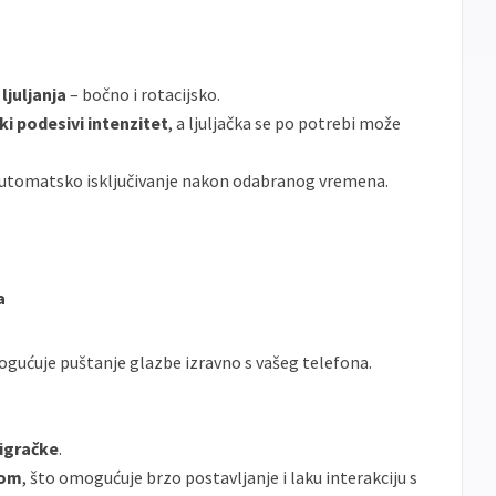
ljuljanja
– bočno i rotacijsko.
ki podesivi intenzitet
, a ljuljačka se po potrebi može
tomatsko isključivanje nakon odabranog vremena.
a
gućuje puštanje glazbe izravno s vašeg telefona.
igračke
.
om
, što omogućuje brzo postavljanje i laku interakciju s