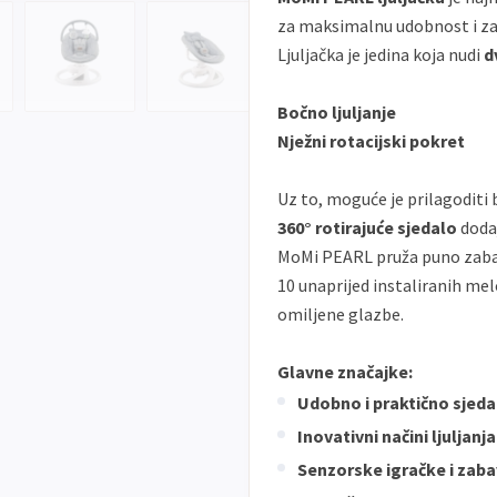
za maksimalnu udobnost i za
Ljuljačka je jedina koja nudi
d
Bočno ljuljanje
Nježni rotacijski pokret
Uz to, moguće je prilagoditi
360° rotirajuće sjedalo
doda
MoMi PEARL pruža puno zabave
10 unaprijed instaliranih me
omiljene glazbe.
Glavne značajke:
Udobno i praktično sjeda
Inovativni načini ljuljanja
Senzorske igračke i zab