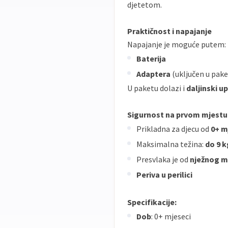
djetetom.
Praktičnost i napajanje
Napajanje je moguće putem:
Baterija
Adaptera
(uključen u pake
U paketu dolazi i
daljinski u
Sigurnost na prvom mjestu
Prikladna za djecu od
0+ m
Maksimalna težina:
do 9 k
Presvlaka je od
nježnog m
Periva u perilici
Specifikacije:
Dob
: 0+ mjeseci