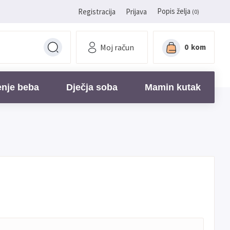
Popis želja
Registracija
Prijava
(0)
Moj račun
0
kom
enje beba
Dječja soba
Mamin kutak