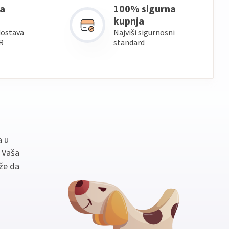
a
100% sigurna
kupnja
dostava
Najviši sigurnosni
R
standard
a u
. Vaša
že da