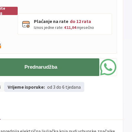
ite
38
Plaćanje na rate
do 12 rata
Iznos jedne rate:
€11,04
mjesečno
PBZ
Visa
do
12
rata
Visa
PBZ
do
12
rata
Premium
Prednarudžba
Erste
Diners
do
12
rata
Erste
Maestro
do
12
rata
i
Vrijeme isporuke:
Erste
od 3 do 6 tjedana
Master
do
12
rata
Erste
Visa
do
12
rata
Sve
Visa
Jednokratno
banke
Sve
Master
Jednokratno
naprednija električna ljuljačka koja nudi vrhunske značajke
banke