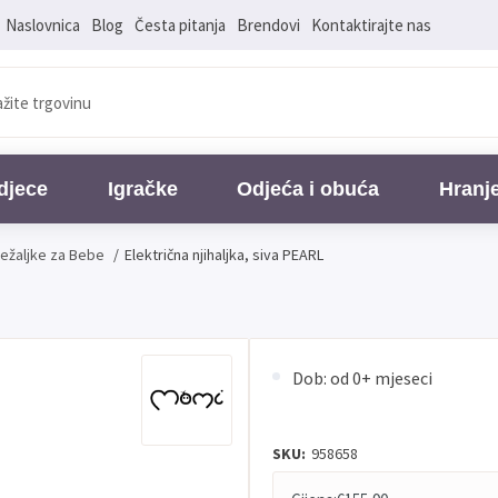
Naslovnica
Blog
Česta pitanja
Brendovi
Kontaktirajte nas
djece
Igračke
Odjeća i obuća
Hranj
 Ležaljke za Bebe
/
Električna njihaljka, siva PEARL
Dob: od 0+ mjeseci
SKU:
958658