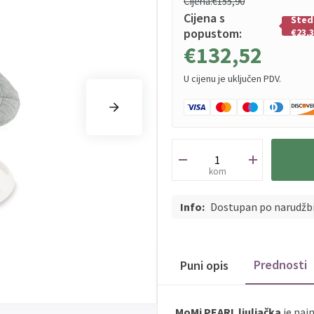
Cijena:
€155,90
Cijena s
Šted
popustom:
€23,
€132,52
U cijenu je uključen PDV.
kom
Info:
Dostupan po narudžb
Prednosti
Puni opis
MoMi PEARL ljuljačka
je naj