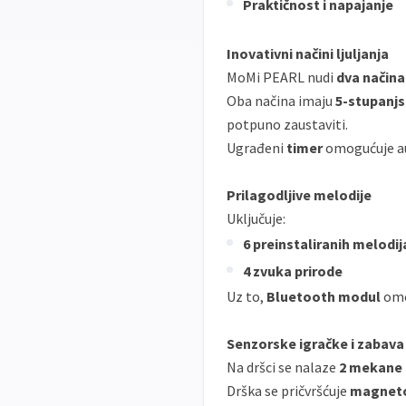
Praktičnost i napajanje
Inovativni načini ljuljanja
MoMi PEARL nudi
dva načina 
Oba načina imaju
5-stupanjs
potpuno zaustaviti.
Ugrađeni
timer
omogućuje au
Prilagodljive melodije
Uključuje:
6 preinstaliranih melodij
4 zvuka prirode
Uz to,
Bluetooth modul
omo
Senzorske igračke i zabava
Na dršci se nalaze
2 mekane 
Drška se pričvršćuje
magnet