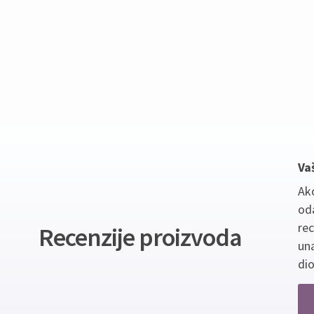
Va
Ako
oda
re
Recenzije proizvoda
un
dio