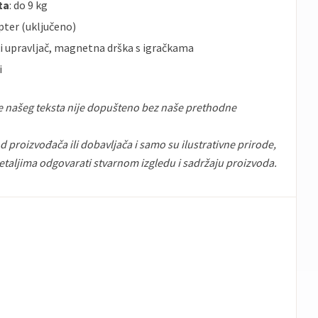
ta
: do 9 kg
apter (uključeno)
ski upravljač, magnetna drška s igračkama
i
e našeg teksta nije dopušteno bez naše prethodne
 proizvođača ili dobavljača i samo su ilustrativne prirode,
etaljima odgovarati stvarnom izgledu i sadržaju proizvoda.