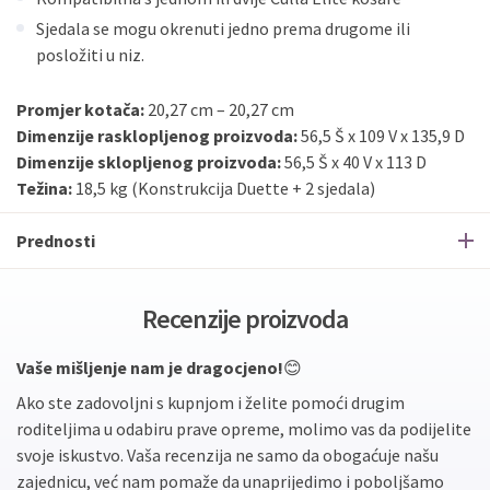
Sjedala se mogu okrenuti jedno prema drugome ili
posložiti u niz.
Promjer kotača:
20,27 cm – 20,27 cm
Dimenzije rasklopljenog proizvoda:
56,5 Š x 109 V x 135,9 D
Dimenzije sklopljenog proizvoda:
56,5 Š x 40 V x 113 D
Težina:
18,5 kg (Konstrukcija Duette + 2 sjedala)
Prednosti
Recenzije proizvoda
Vaše mišljenje nam je dragocjeno!
😊
Ako ste zadovoljni s kupnjom i želite pomoći drugim
roditeljima u odabiru prave opreme, molimo vas da podijelite
svoje iskustvo. Vaša recenzija ne samo da obogaćuje našu
zajednicu, već nam pomaže da unaprijedimo i poboljšamo