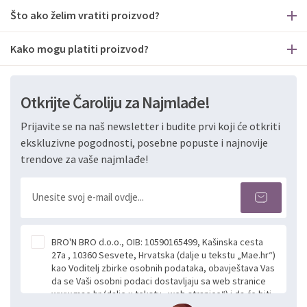
Što ako želim vratiti proizvod?
Kako mogu platiti proizvod?
Otkrijte Čaroliju za Najmlađe!
Prijavite se na naš newsletter i budite prvi koji će otkriti
ekskluzivne pogodnosti, posebne popuste i najnovije
trendove za vaše najmlađe!
BRO'N BRO d.o.o., OIB: 10590165499, Kašinska cesta
27a , 10360 Sesvete, Hrvatska (dalje u tekstu „Mae.hr“)
kao Voditelj zbirke osobnih podataka, obavještava Vas
da se Vaši osobni podaci dostavljaju sa web stranice
www.mae.hr (dalje u tekstu „web stranice“) i da će biti
obrađeni. Prihvaćanjem ove Izjave smatra se da