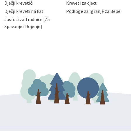
da možete u svako doba, u potpunosti ili djelomice,
Dječji krevetići
Kreveti za djecu
bez naknade i objašnjenja odustati od dane privole i
Dječji kreveti na kat
Podloge za Igranje za Bebe
zatražiti prestanak aktivnosti obrade Vaših osobnih
Jastuci za Trudnice [Za
podataka. Opoziv privole možete podnijeti poštom na
gore navedenu adresu ili e-mailom na adresu:
Spavanje i Dojenje]