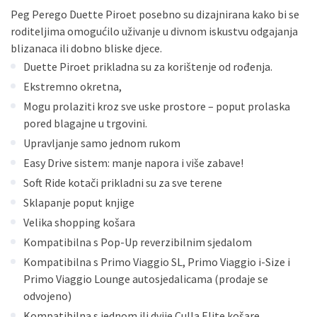
Peg Perego Duette Piroet posebno su dizajnirana kako bi se
roditeljima omogućilo uživanje u divnom iskustvu odgajanja
blizanaca ili dobno bliske djece.
Duette Piroet prikladna su za korištenje od rođenja.
Ekstremno okretna,
Mogu prolaziti kroz sve uske prostore – poput prolaska
pored blagajne u trgovini.
Upravljanje samo jednom rukom
Easy Drive sistem: manje napora i više zabave!
Soft Ride kotači prikladni su za sve terene
Sklapanje poput knjige
Velika shopping košara
Kompatibilna s Pop-Up reverzibilnim sjedalom
Kompatibilna s Primo Viaggio SL, Primo Viaggio i-Size i
Primo Viaggio Lounge autosjedalicama (prodaje se
odvojeno)
Kompatibilna s jednom ili dvije Culla Elite košare