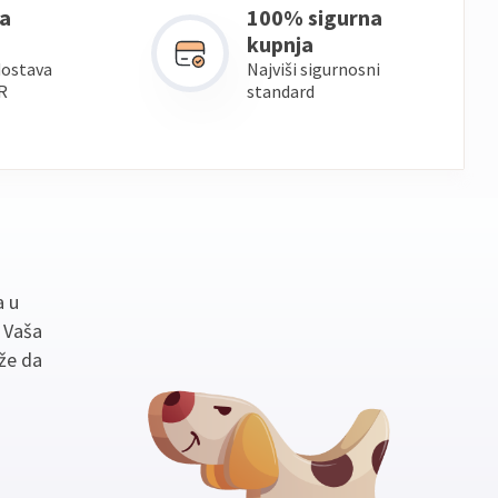
a
100% sigurna
kupnja
dostava
Najviši sigurnosni
R
standard
a u
. Vaša
že da