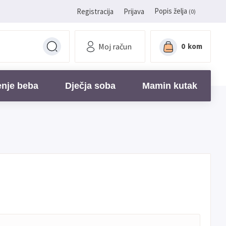
Popis želja
Registracija
Prijava
(0)
Moj račun
0
kom
enje beba
Dječja soba
Mamin kutak