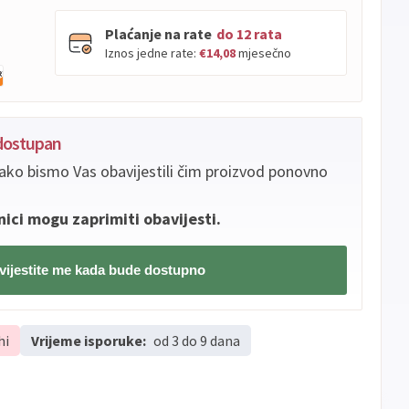
Plaćanje na rate
do 12 rata
Iznos jedne rate:
€14,08
mjesečno
PBZ
Visa
do
12
rata
edostupan
Visa
PBZ
do
12
rata
Premium
ako bismo Vas obavijestili čim proizvod ponovno
Erste
Diners
do
12
rata
Erste
Maestro
do
12
rata
nici mogu zaprimiti obavijesti.
Erste
Master
do
12
rata
Erste
Visa
do
12
rata
ijestite me kada bude dostupno
Sve
Visa
Jednokratno
banke
hi
Vrijeme isporuke:
od 3 do 9 dana
Sve
Master
Jednokratno
banke
Sve
Maestro
Jednokratno