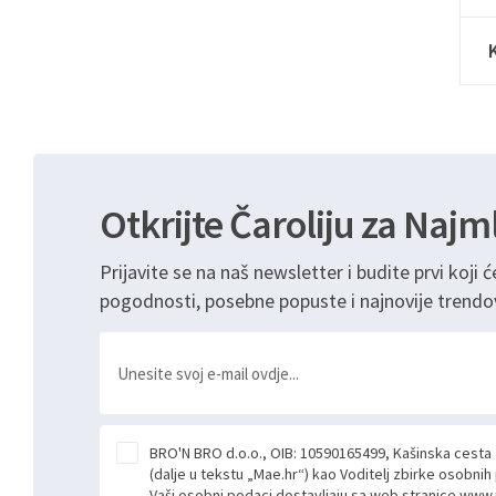
Otkrijte Čaroliju za Najm
Prijavite se na naš newsletter i budite prvi koji ć
pogodnosti, posebne popuste i najnovije trendo
BRO'N BRO d.o.o., OIB: 10590165499, Kašinska cesta
(dalje u tekstu „Mae.hr“) kao Voditelj zbirke osobni
Vaši osobni podaci dostavljaju sa web stranice www.