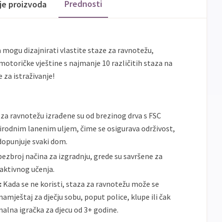
banke
Prednosti
ije proizvoda
ECC
Discover
Jednokratno
a mogu dizajnirati vlastite staze za ravnotežu,
 motoričke vještine s najmanje 10 različitih staza na
e za istraživanje!
za ravnotežu izrađene su od brezinog drva s FSC
irodnim lanenim uljem, čime se osigurava održivost,
nadopunjuje svaki dom.
ezbroj načina za izgradnju, grede su savršene za
 aktivnog učenja.
:
Kada se ne koristi, staza za ravnotežu može se
amještaj za dječju sobu, poput police, klupe ili čak
nalna igračka za djecu od 3+ godine.