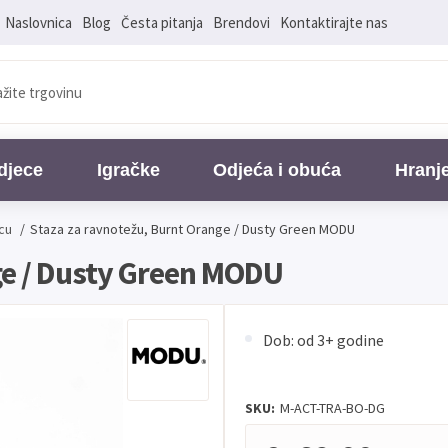
Naslovnica
Blog
Česta pitanja
Brendovi
Kontaktirajte nas
djece
Igračke
Odjeća i obuća
Hranj
cu
/
Staza za ravnotežu, Burnt Orange / Dusty Green MODU
ge / Dusty Green MODU
Dob: od 3+ godine
SKU:
M-ACT-TRA-BO-DG