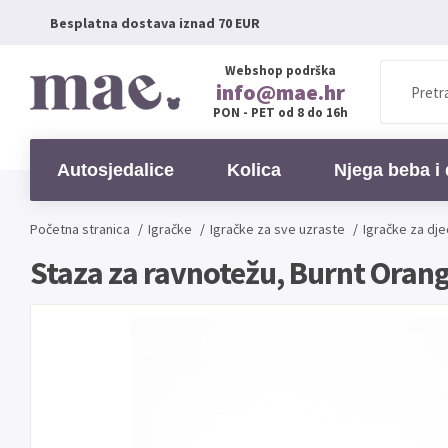
Besplatna dostava iznad 70 EUR
Webshop podrška
info@mae.hr
PON - PET od 8 do 16h
Autosjedalice
Kolica
Njega beba i 
Početna stranica
/
Igračke
/
Igračke za sve uzraste
/
Igračke za dje
Staza za ravnotežu, Burnt Oran