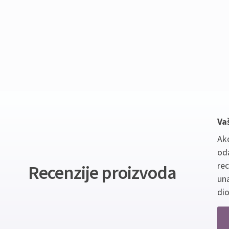
Va
Ako
oda
re
Recenzije proizvoda
un
dio