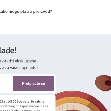
Kako mogu platiti proizvod?
lađe!
e otkriti ekskluzivne
ve za vaše najmlađe!
Pretplatite se
 27a , 10360 Sesvete, Hrvatska
h podataka, obavještava Vas da se
mae.hr (dalje u tekstu „web