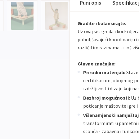
Puni opis
Specifikac
Gradite i balansirajte.
Uz ovaj set greda i kocki djec
poboljšavajući koordinaciju i
različitim razinama - i još viš
Glavne značajke:
Prirodni materijali:
Staze 
certifikatom, obojenog pr
izdržljivost i dizajn koji 
Bezbroj mogućnosti:
Uz b
poticanje maštovite igre i
Višenamjenski namještaj
transformirati u pametni n
stolića - zabavna i funkcio