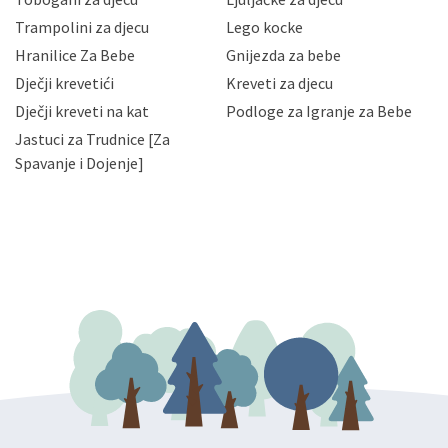
priopćavanje osobnih podataka samo onim svojim
zaposlenicima kojima su isti potrebni radi provedbe
Trampolini za djecu
Lego kocke
njihovih poslovnih aktivnosti, a trećim osobama samo u
Hranilice Za Bebe
Gnijezda za bebe
slučajevima koji su dozvoljeni zakonima. Napominjemo
da možete u svako doba, u potpunosti ili djelomice,
Dječji krevetići
Kreveti za djecu
bez naknade i objašnjenja odustati od dane privole i
Dječji kreveti na kat
Podloge za Igranje za Bebe
zatražiti prestanak aktivnosti obrade Vaših osobnih
Jastuci za Trudnice [Za
podataka. Opoziv privole možete podnijeti poštom na
gore navedenu adresu ili e-mailom na adresu:
Spavanje i Dojenje]