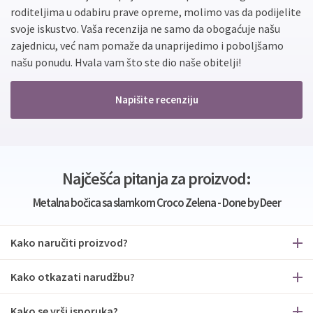
roditeljima u odabiru prave opreme, molimo vas da podijelite
svoje iskustvo. Vaša recenzija ne samo da obogaćuje našu
zajednicu, već nam pomaže da unaprijedimo i poboljšamo
našu ponudu. Hvala vam što ste dio naše obitelji!
Napišite recenziju
Najčešća pitanja za proizvod:
Metalna bočica sa slamkom Croco Zelena - Done by Deer
Kako naručiti proizvod?
Kako otkazati narudžbu?
Kako se vrši isporuka?