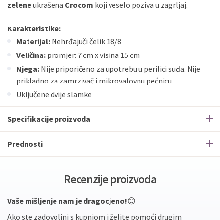
zelene
ukrašena
Crocom
koji veselo poziva u zagrljaj.
Karakteristike:
Materijal:
Nehrđajuči čelik 18/8
Veličina:
promjer: 7 cm x visina 15 cm
Njega:
Nije priporičeno za upotrebu u perilici suđa. Nije
prikladno za zamrzivač i mikrovalovnu pećnicu.
Uključene dvije slamke
Specifikacije proizvoda
Prednosti
Recenzije proizvoda
Vaše mišljenje nam je dragocjeno!
😊
Ako ste zadovoljni s kupnjom i želite pomoći drugim