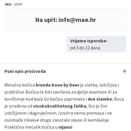
SKU:
10947
Na upit:
info@mae.hr
Vrijeme isporuke:
od 3 do 12 dana
Puni opis proizvoda
Metalna bočica
brenda Done by Deer
je slatka, izdržljiva i
praktična. Bočica će biti savršena za dječje avanture ili za
korištenje kod kuće.Uz bočicu zaprimate i
dve slamke.
Boca
je izrađena od
visokokvalitetnog čelika
, što je čini
izdržljivom i dugovječnom. Iznutra nema premaza i ne
oslobađa nikakve druge zaostale okuse ili kemikalije.
Praktična metalik bočica u
nijansi