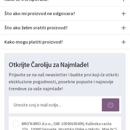
Što ako mi proizvod ne odgovara?
Što ako želim vratiti proizvod?
Kako mogu platiti proizvod?
Otkrijte Čaroliju za Najmlađe!
Prijavite se na naš newsletter i budite prvi koji će otkriti
ekskluzivne pogodnosti, posebne popuste i najnovije
trendove za vaše najmlađe!
BRO'N BRO d.o.o., OIB: 10590165499, Kašinska cesta
27a , 10360 Sesvete, Hrvatska (dalje u tekstu „Mae.hr“)