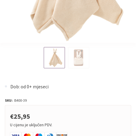
Dob: od 0+ mjeseci
SKU:
B400-39
€25,95
U cijenu je uključen PDV.