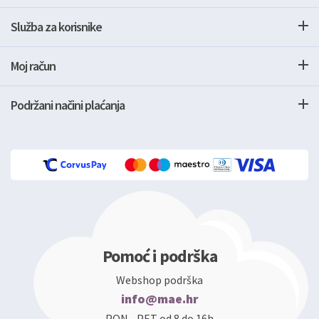
Služba za korisnike
Moj račun
Podržani načini plaćanja
Pomoć i podrška
Webshop podrška
info@mae.hr
PON - PET od 8 do 16h