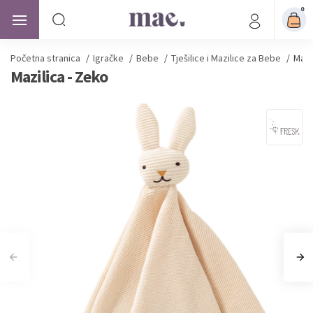
0
Početna stranica
/
Igračke
/
Bebe
/
Tješilice i Mazilice za Bebe
/
Mazi
Mazilica - Zeko