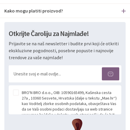
Kako mogu platiti proizvod?
Otkrijte Čaroliju za Najmlađe!
Prijavite se na naš newsletter i budite prvi koji će otkriti
ekskluzivne pogodnosti, posebne popuste i najnovije
trendove za vaše najmlađe!
BRO'N BRO d.o.o., OIB: 10590165499, Kašinska cesta
27a , 10360 Sesvete, Hrvatska (dalje u tekstu „Mae.hr“)
kao Voditelj zbirke osobnih podataka, obavještava Vas
da se Vaši osobni podaci dostavljaju sa web stranice
www.mae.hr (dalje u tekstu „web stranice“) i da će biti
obrađeni. Prihvaćanjem ove Izjave smatra se da
slobodno i izričito dajete privolu za prikupljanje i daljnju