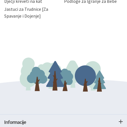
Dječji kreveti na kat
Podloge za Igranje za Bebe
zatražiti prestanak aktivnosti obrade Vaših osobnih
Jastuci za Trudnice [Za
podataka. Opoziv privole možete podnijeti poštom na
gore navedenu adresu ili e-mailom na adresu:
Spavanje i Dojenje]
Informacije