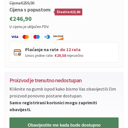
Cijena:
€259,90
Cijena s popustom:
Štedite €13,00
€246,90
U cijenu je uključen PDV.
Plaćanje na rate
do 12 rata
Iznos jedne rate:
€20,58
mjesečno
PBZ
Visa
do
12
rata
Proizvod je trenutno nedostupan
PBZ
Visa Premium
do
12
rata
Kliknite na gumb ispod kako bismo Vas obavijestili čim
Erste
Diners
do
12
rata
proizvod ponovno postane dostupan.
Erste
Maestro
do
12
rata
Samo registrirani korisnici mogu zaprimiti
Erste
Master
do
12
rata
obavijesti.
Erste
Visa
do
12
rata
Obavijestite me kada bude dostupno