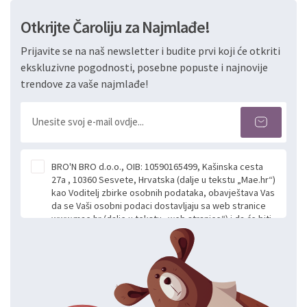
Otkrijte Čaroliju za Najmlađe!
Prijavite se na naš newsletter i budite prvi koji će otkriti
ekskluzivne pogodnosti, posebne popuste i najnovije
trendove za vaše najmlađe!
BRO'N BRO d.o.o., OIB: 10590165499, Kašinska cesta
27a , 10360 Sesvete, Hrvatska (dalje u tekstu „Mae.hr“)
kao Voditelj zbirke osobnih podataka, obavještava Vas
da se Vaši osobni podaci dostavljaju sa web stranice
www.mae.hr (dalje u tekstu „web stranice“) i da će biti
obrađeni. Prihvaćanjem ove Izjave smatra se da
slobodno i izričito dajete privolu za prikupljanje i daljnju
obradu Vaših osobnih podataka koje ustupate Mae.hr
putem ovih web stranica u svrhu odgovora i daljnje
komunikacije na Vaš upit poslan kroz kontakt obrazac.
Radi se o dobrovoljnom davanju podataka te ovu