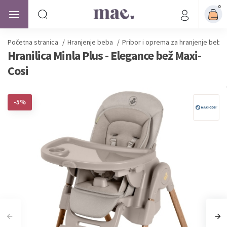
0
Početna stranica
/
Hranjenje beba
/
Pribor i oprema za hranjenje beba
Hranilica Minla Plus - Elegance bež Maxi-
Cosi
-5%