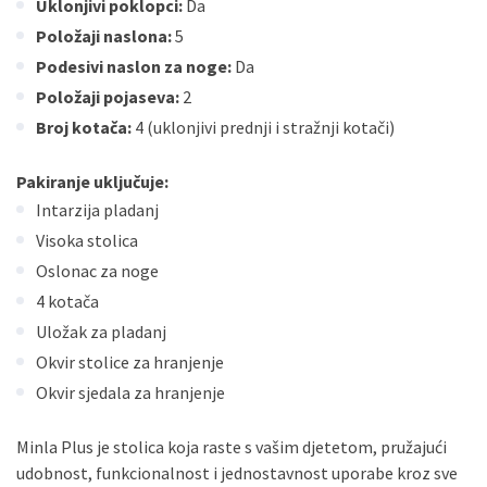
Uklonjivi poklopci:
Da
Položaji naslona:
5
Podesivi naslon za noge:
Da
Položaji pojaseva:
2
Broj kotača:
4 (uklonjivi prednji i stražnji kotači)
Pakiranje uključuje:
Intarzija pladanj
Visoka stolica
Oslonac za noge
4 kotača
Uložak za pladanj
Okvir stolice za hranjenje
Okvir sjedala za hranjenje
Minla Plus je stolica koja raste s vašim djetetom, pružajući
udobnost, funkcionalnost i jednostavnost uporabe kroz sve