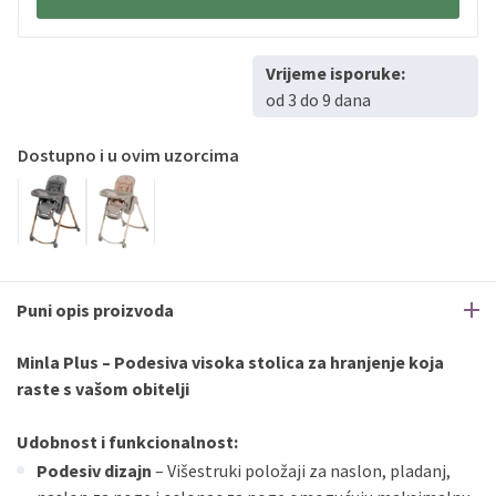
Sve banke
Visa
Jednokratno
Sve banke
Master
Jednokratno
Vrijeme isporuke:
Sve banke
Maestro
Jednokratno
od 3 do 9 dana
ECC
Discover
Jednokratno
Dostupno i u ovim uzorcima
Puni opis proizvoda
Minla Plus – Podesiva visoka stolica za hranjenje koja
raste s vašom obitelji
Udobnost i funkcionalnost:
Podesiv dizajn
– Višestruki položaji za naslon, pladanj,