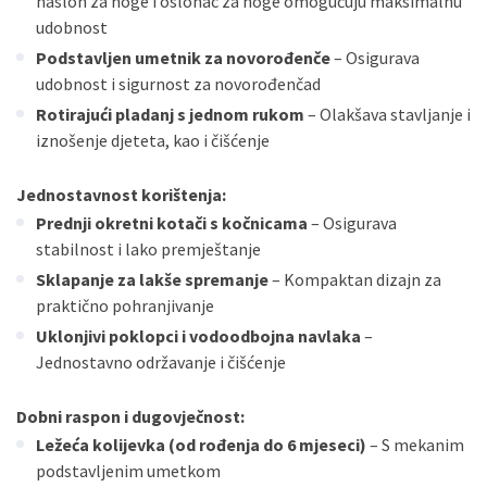
naslon za noge i oslonac za noge omogućuju maksimalnu
udobnost
Podstavljen umetnik za novorođenče
– Osigurava
udobnost i sigurnost za novorođenčad
Rotirajući pladanj s jednom rukom
– Olakšava stavljanje i
iznošenje djeteta, kao i čišćenje
Jednostavnost korištenja:
Prednji okretni kotači s kočnicama
– Osigurava
stabilnost i lako premještanje
Sklapanje za lakše spremanje
– Kompaktan dizajn za
praktično pohranjivanje
Uklonjivi poklopci i vodoodbojna navlaka
–
Jednostavno održavanje i čišćenje
Dobni raspon i dugovječnost:
Ležeća kolijevka (od rođenja do 6 mjeseci)
– S mekanim
podstavljenim umetkom