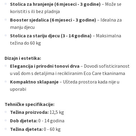
Stolica za hranjenje (6 mjeseci - 3 godine)
– Može se
koristiti s ili bez pladnja
Booster sjedalica (6 mjeseci - 3 godine)
– Idealna za
manju djecu
Stolica za stariju djecu (3 - 14 godina)
– Maksimalna
težina do 60 kg
Dizajn i estetika:
Elegancija i prirodni tonovi drva
– Dovodi sofisticiranost
u vaš dom s detaljima i recikliranim Eco Care tkaninama
Kompaktno sklapanje
– Ušteda prostora kada nije u
uporabi
Tehničke specifikacije:
Težina proizvoda:
12,5 kg
Dob djeteta:
0 - 14 godina
Težina djeteta:
0 - 60 kg