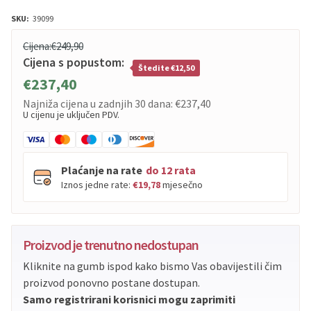
SKU:
39099
Cijena:
€249,90
Cijena s popustom:
Štedite €12,50
€237,40
Najniža cijena u zadnjih 30 dana:
€237,40
U cijenu je uključen PDV.
Plaćanje na rate
do 12 rata
Iznos jedne rate:
€19,78
mjesečno
PBZ
Visa
do
12
rata
Proizvod je trenutno nedostupan
PBZ
Visa Premium
do
12
rata
Kliknite na gumb ispod kako bismo Vas obavijestili čim
Erste
Diners
do
12
rata
proizvod ponovno postane dostupan.
Erste
Maestro
do
12
rata
Samo registrirani korisnici mogu zaprimiti