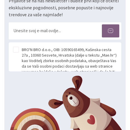
Prijavite se na naš newsletter i budite prvi koji će otkriti
ekskluzivne pogodnosti, posebne popuste i najnovije
trendove za vaše najmlađe!
BRO'N BRO d.o.o., OIB: 10590165499, Kašinska cesta
27a , 10360 Sesvete, Hrvatska (dalje u tekstu „Mae.hr“)
kao Voditelj zbirke osobnih podataka, obavještava Vas
da se Vaši osobni podaci dostavljaju sa web stranice
www.mae.hr (dalje u tekstu „web stranice“) i da će biti
obrađeni. Prihvaćanjem ove Izjave smatra se da
slobodno i izričito dajete privolu za prikupljanje i daljnju
obradu Vaših osobnih podataka koje ustupate Mae.hr
putem ovih web stranica u svrhu odgovora i daljnje
komunikacije na Vaš upit poslan kroz kontakt obrazac.
Radi se o dobrovoljnom davanju podataka te ovu
Izjavu niste dužni prihvatiti odnosno niste dužni unositi
svoje osobne podatke u jednu od prijavnih
formi/obrazaca dostupnih na ovim web stranicama.
BRO'N BRO d.o.o. će s Vašim osobnim podacima