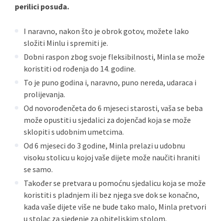
perilici posuđa.
I naravno, nakon što je obrok gotov, možete lako
složiti Minlu i spremiti je.
Dobni raspon zbog svoje fleksibilnosti, Minla se može
koristiti od rođenja do 14. godine.
To je puno godina i, naravno, puno nereda, udaraca i
prolijevanja.
Od novorođenčeta do 6 mjeseci starosti, vaša se beba
može opustiti u sjedalici za dojenčad koja se može
sklopiti s udobnim umetcima.
Od 6 mjeseci do 3 godine, Minla prelazi u udobnu
visoku stolicu u kojoj vaše dijete može naučiti hraniti
se samo.
Također se pretvara u pomoćnu sjedalicu koja se može
koristiti s pladnjem ili bez njega sve dok se konačno,
kada vaše dijete više ne bude tako malo, Minla pretvori
u stolac za sjedenje za obiteljskim stolom.