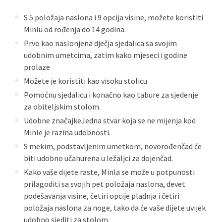
S 5 položaja naslona i 9 opcija visine, možete koristiti
Minlu od rođenja do 14 godina.
Prvo kao naslonjena dječja sjedalica sa svojim
udobnim umetcima, zatim kako mjeseci i godine
prolaze
Možete je koristiti kao visoku stolicu
Pomoćnu sjedalicu i konačno kao tabure za sjedenje
za obiteljskim stolom.
Udobne značajkeJedna stvar koja se ne mijenja kod
Minle je razina udobnosti.
S mekim, podstavljenim umetkom, novorođenčad će
biti udobno učahurena u ležaljci za dojenčad.
Kako vaše dijete raste, Minla se može u potpunosti
prilagoditi sa svojih pet položaja naslona, devet
podešavanja visine, četiri opcije pladnja i četiri
položaja naslona za noge, tako da će vaše dijete uvijek
udobno sjediti za stolom.