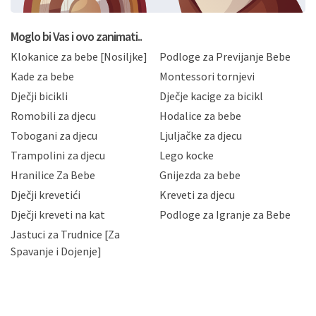
postupati sukladno Općoj uredbi o zaštiti podataka
koju možete pročitati ovdje, sukladno Politici
privatnosti i kolačića koju možete pročitati ovdje i
Moglo bi Vas i ovo zanimati..
sukladno drugim primjenjivim propisima Republike
Klokanice za bebe [Nosiljke]
Podloge za Previjanje Bebe
Hrvatske, a uvijek uz primjenu odgovarajućih tehničkih i
sigurnosnih mjera zaštite osobnih podataka od
Kade za bebe
Montessori tornjevi
neovlaštenog pristupa, zlouporabe, otkrivanja,
Dječji bicikli
Dječje kacige za bicikl
gubitka ili uništenja. Mae.hr štiti privatnost svojih
korisnika i posjetitelja web stranica, čuva povjerljivost
Romobili za djecu
Hodalice za bebe
Vaših osobnih podataka te omogućava pristup i
Tobogani za djecu
Ljuljačke za djecu
priopćavanje osobnih podataka samo onim svojim
zaposlenicima kojima su isti potrebni radi provedbe
Trampolini za djecu
Lego kocke
njihovih poslovnih aktivnosti, a trećim osobama samo u
Hranilice Za Bebe
Gnijezda za bebe
slučajevima koji su dozvoljeni zakonima. Napominjemo
da možete u svako doba, u potpunosti ili djelomice,
Dječji krevetići
Kreveti za djecu
bez naknade i objašnjenja odustati od dane privole i
Dječji kreveti na kat
Podloge za Igranje za Bebe
zatražiti prestanak aktivnosti obrade Vaših osobnih
Jastuci za Trudnice [Za
podataka. Opoziv privole možete podnijeti poštom na
gore navedenu adresu ili e-mailom na adresu:
Spavanje i Dojenje]