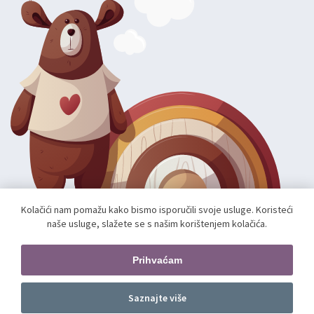
Kolačići nam pomažu kako bismo isporučili svoje usluge. Koristeći
naše usluge, slažete se s našim korištenjem kolačića.
Autorska prava; 2026 mae.hr. Sva prava pridržana.
Web shop izradio:
unamente.agency
Prihvaćam
Pratite nas
Saznajte više