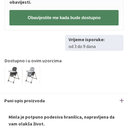
Erste
Master
do
12
rata
obavijesti.
Erste
Visa
do
12
rata
Obavijestite me kada bude dostupno
Sve banke
Visa
Jednokratno
Sve banke
Master
Jednokratno
Vrijeme isporuke:
Sve banke
Maestro
Jednokratno
od 3 do 9 dana
ECC
Discover
Jednokratno
Dostupno i u ovim uzorcima
Puni opis proizvoda
Minla je potpuno podesiva hranilica, napravljena da
vam olakša život.