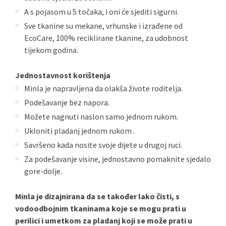
A s pojasom u 5 točaka, i oni će sjediti sigurni.
Sve tkanine su mekane, vrhunske i izrađene od
EcoCare, 100% reciklirane tkanine, za udobnost
tijekom godina.
Jednostavnost korištenja
Minla je napravljena da olakša živote roditelja.
Podešavanje bez napora.
Možete nagnuti naslon samo jednom rukom.
Ukloniti pladanj jednom rukom .
Savršeno kada nosite svoje dijete u drugoj ruci.
Za podešavanje visine, jednostavno pomaknite sjedalo
gore-dolje.
Minla je dizajnirana da se također lako čisti, s
vodoodbojnim tkaninama koje se mogu prati u
perilici i umetkom za pladanj koji se može prati u