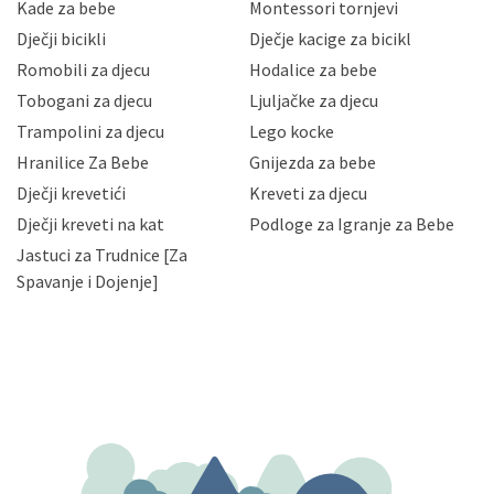
sigurnosnih mjera zaštite osobnih podataka od
Kade za bebe
Montessori tornjevi
neovlaštenog pristupa, zlouporabe, otkrivanja,
Dječji bicikli
Dječje kacige za bicikl
gubitka ili uništenja. Mae.hr štiti privatnost svojih
korisnika i posjetitelja web stranica, čuva povjerljivost
Romobili za djecu
Hodalice za bebe
Vaših osobnih podataka te omogućava pristup i
Tobogani za djecu
Ljuljačke za djecu
priopćavanje osobnih podataka samo onim svojim
zaposlenicima kojima su isti potrebni radi provedbe
Trampolini za djecu
Lego kocke
njihovih poslovnih aktivnosti, a trećim osobama samo u
Hranilice Za Bebe
Gnijezda za bebe
slučajevima koji su dozvoljeni zakonima. Napominjemo
da možete u svako doba, u potpunosti ili djelomice,
Dječji krevetići
Kreveti za djecu
bez naknade i objašnjenja odustati od dane privole i
Dječji kreveti na kat
Podloge za Igranje za Bebe
zatražiti prestanak aktivnosti obrade Vaših osobnih
Jastuci za Trudnice [Za
podataka. Opoziv privole možete podnijeti poštom na
gore navedenu adresu ili e-mailom na adresu:
Spavanje i Dojenje]