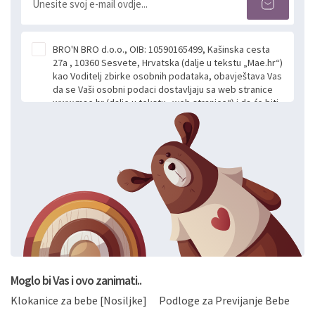
BRO'N BRO d.o.o., OIB: 10590165499, Kašinska cesta
27a , 10360 Sesvete, Hrvatska (dalje u tekstu „Mae.hr“)
kao Voditelj zbirke osobnih podataka, obavještava Vas
da se Vaši osobni podaci dostavljaju sa web stranice
www.mae.hr (dalje u tekstu „web stranice“) i da će biti
obrađeni. Prihvaćanjem ove Izjave smatra se da
slobodno i izričito dajete privolu za prikupljanje i daljnju
obradu Vaših osobnih podataka koje ustupate Mae.hr
putem ovih web stranica u svrhu odgovora i daljnje
komunikacije na Vaš upit poslan kroz kontakt obrazac.
Radi se o dobrovoljnom davanju podataka te ovu
Izjavu niste dužni prihvatiti odnosno niste dužni unositi
svoje osobne podatke u jednu od prijavnih
formi/obrazaca dostupnih na ovim web stranicama.
BRO'N BRO d.o.o. će s Vašim osobnim podacima
postupati sukladno Općoj uredbi o zaštiti podataka
koju možete pročitati ovdje, sukladno Politici
privatnosti i kolačića koju možete pročitati ovdje i
Moglo bi Vas i ovo zanimati..
sukladno drugim primjenjivim propisima Republike
Klokanice za bebe [Nosiljke]
Podloge za Previjanje Bebe
Hrvatske, a uvijek uz primjenu odgovarajućih tehničkih i