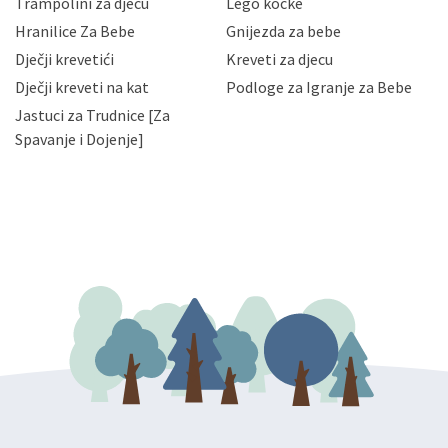
zaposlenicima kojima su isti potrebni radi provedbe
Trampolini za djecu
Lego kocke
njihovih poslovnih aktivnosti, a trećim osobama samo u
Hranilice Za Bebe
Gnijezda za bebe
slučajevima koji su dozvoljeni zakonima. Napominjemo
da možete u svako doba, u potpunosti ili djelomice,
Dječji krevetići
Kreveti za djecu
bez naknade i objašnjenja odustati od dane privole i
Dječji kreveti na kat
Podloge za Igranje za Bebe
zatražiti prestanak aktivnosti obrade Vaših osobnih
Jastuci za Trudnice [Za
podataka. Opoziv privole možete podnijeti poštom na
gore navedenu adresu ili e-mailom na adresu:
Spavanje i Dojenje]