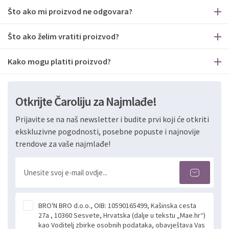
Što ako mi proizvod ne odgovara?
Što ako želim vratiti proizvod?
Kako mogu platiti proizvod?
Otkrijte Čaroliju za Najmlađe!
Prijavite se na naš newsletter i budite prvi koji će otkriti
ekskluzivne pogodnosti, posebne popuste i najnovije
trendove za vaše najmlađe!
BRO'N BRO d.o.o., OIB: 10590165499, Kašinska cesta
27a , 10360 Sesvete, Hrvatska (dalje u tekstu „Mae.hr“)
kao Voditelj zbirke osobnih podataka, obavještava Vas