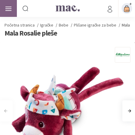
0
Početna stranica
/
Igračke
/
Bebe
/
Plišane igračke za bebe
/
Mala Ro
Mala Rosalie pleše