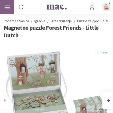
0
Početna stranica
/
Igračke
/
Igra i druženje
/
Puzzle za djecu
/
Magn
Magnetne puzzle Forest Friends - Little
Dutch