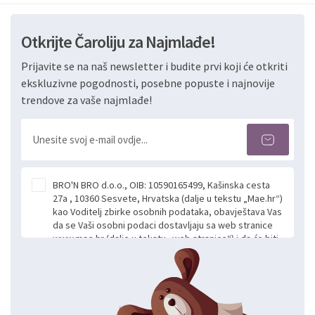
Otkrijte Čaroliju za Najmlađe!
Prijavite se na naš newsletter i budite prvi koji će otkriti
ekskluzivne pogodnosti, posebne popuste i najnovije
trendove za vaše najmlađe!
BRO'N BRO d.o.o., OIB: 10590165499, Kašinska cesta
27a , 10360 Sesvete, Hrvatska (dalje u tekstu „Mae.hr“)
kao Voditelj zbirke osobnih podataka, obavještava Vas
da se Vaši osobni podaci dostavljaju sa web stranice
www.mae.hr (dalje u tekstu „web stranice“) i da će biti
obrađeni. Prihvaćanjem ove Izjave smatra se da
slobodno i izričito dajete privolu za prikupljanje i daljnju
obradu Vaših osobnih podataka koje ustupate Mae.hr
putem ovih web stranica u svrhu odgovora i daljnje
komunikacije na Vaš upit poslan kroz kontakt obrazac.