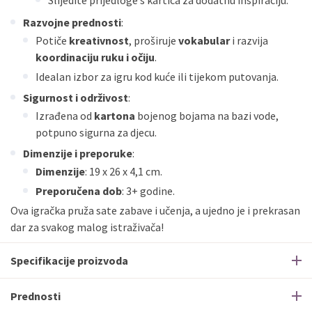
Slijedite prijedloge s kartica za dodatnu inspiraciju.
Razvojne prednosti
:
Potiče
kreativnost
, proširuje
vokabular
i razvija
koordinaciju ruku i očiju
.
Idealan izbor za igru kod kuće ili tijekom putovanja.
Sigurnost i održivost
:
Izrađena od
kartona
bojenog bojama na bazi vode,
potpuno sigurna za djecu.
Dimenzije i preporuke
:
Dimenzije
: 19 x 26 x 4,1 cm.
Preporučena dob
: 3+ godine.
Ova igračka pruža sate zabave i učenja, a ujedno je i prekrasan
dar za svakog malog istraživača!
Specifikacije proizvoda
Prednosti