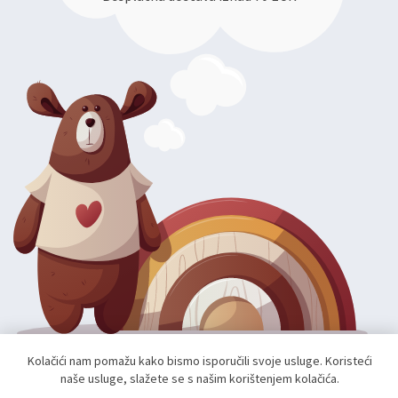
Kolačići nam pomažu kako bismo isporučili svoje usluge. Koristeći
naše usluge, slažete se s našim korištenjem kolačića.
Autorska prava; 2026 mae.hr. Sva prava pridržana.