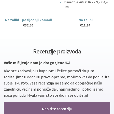
Dimenzije kutije: 16,7 x 9,7 x 4,4
cm
Na zalihi - posljednji komadi
Na zalihi
€32,50
€11,94
Recenzije proizvoda
Vaše mišljenje nam je dragocjeno!
😊
Ako ste zadovoljni s kupnjom i želite pomoći drugim
roditeljima u odabiru prave opreme, molimo vas da podijelite
svoje iskustvo. Vaša recenzija ne samo da obogaćuje našu
zajednicu, već nam pomaže da unaprijedimo i poboljšamo
našu ponudu. Hvala vam što ste dio naše obitelji!
Napišite recenziju