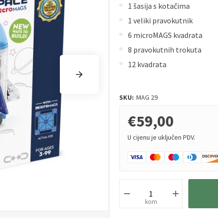
1 šasija s kotačima
1 veliki pravokutnik
6 microMAGS kvadrata
8 pravokutnih trokuta
12 kvadrata
SKU:
MAG 29
€59,00
U cijenu je uključen PDV.
kom