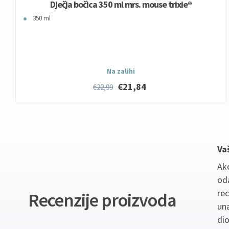
Dječja bočica 350 ml mrs. mouse trixie®
350 ml
Na zalihi
€21,84
€22,99
Va
Ako
oda
re
Recenzije proizvoda
un
dio