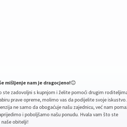
še mišljenje nam je dragocjeno!
😊
 ste zadovoljni s kupnjom i želite pomoći drugim roditeljim
biru prave opreme, molimo vas da podijelite svoje iskustvo
cenzija ne samo da obogaćuje našu zajednicu, već nam poma
aprijedimo i poboljšamo našu ponudu. Hvala vam što ste
 naše obitelji!