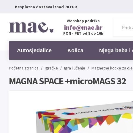
Besplatna dostava iznad 70 EUR
Webshop podrška
info@mae.hr
PON - PET od 8 do 16h
Autosjedalice
Kolica
Njega beba i 
Početna stranica
/
Igračke
/
Igra i učenje
/
Magnetne kocke za dje
MAGNA SPACE +microMAGS 32