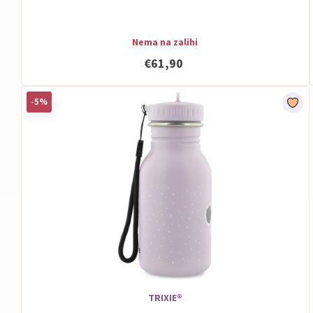
Nema na zalihi
€61,90
-5%
TRIXIE®