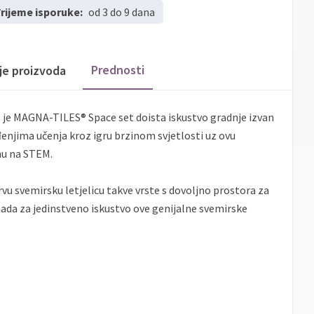
rijeme isporuke:
od 3 do 9 dana
Erste
Maestro
do
12
rata
Erste
Master
do
12
rata
Erste
Visa
do
12
rata
Prednosti
ije proizvoda
Sve
Visa
Jednokratno
banke
a je MAGNA-TILES® Space set doista iskustvo gradnje izvan
Sve
enjima učenja kroz igru ​​brzinom svjetlosti uz ovu
Master
Jednokratno
banke
nu na STEM.
Sve
Maestro
Jednokratno
banke
vu svemirsku letjelicu takve vrste s dovoljno prostora za
ECC
Discover
Jednokratno
da za jedinstveno iskustvo ove genijalne svemirske