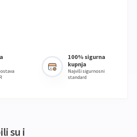
a
100% sigurna
kupnja
dostava
Najviši sigurnosni
R
standard
li su i