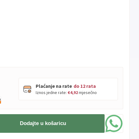
Plaćanje na rate
do 12 rata
Iznos jedne rate:
€4,92
mjesečno
PBZ
Visa
do
12
rata
Dodajte u košaricu
Visa
PBZ
do
12
rata
Premium
Erste
Diners
do
12
rata