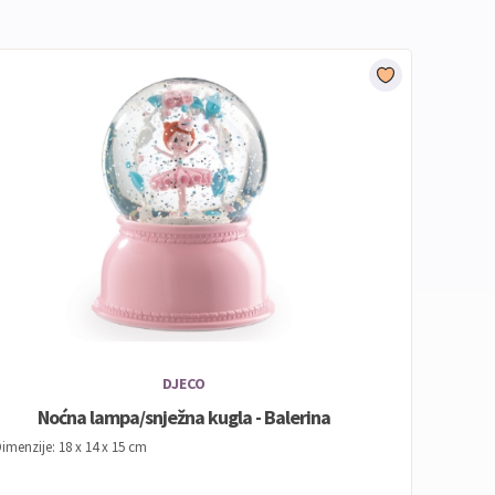
DJECO
Noćna lampa/snježna kugla - Balerina
imenzije: 18 x 14 x 15 cm