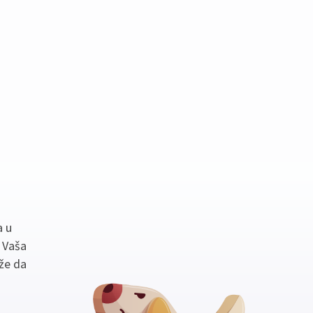
a u
. Vaša
že da