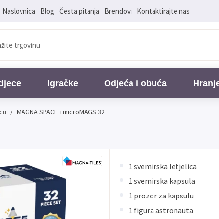
Naslovnica
Blog
Česta pitanja
Brendovi
Kontaktirajte nas
djece
Igračke
Odjeća i obuća
Hranj
cu
/
MAGNA SPACE +microMAGS 32
1 svemirska letjelica
1 svemirska kapsula
1 prozor za kapsulu
1 figura astronauta