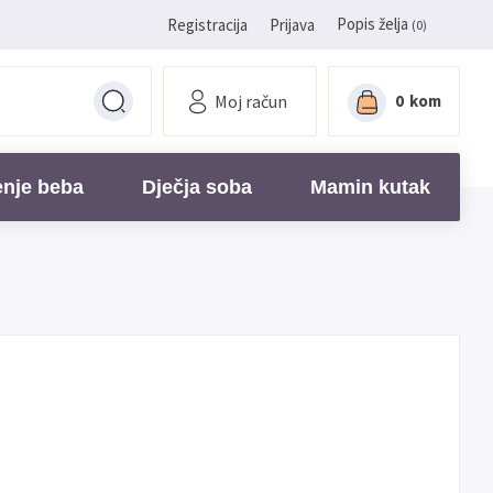
Popis želja
Registracija
Prijava
(0)
Moj račun
0
kom
enje beba
Dječja soba
Mamin kutak