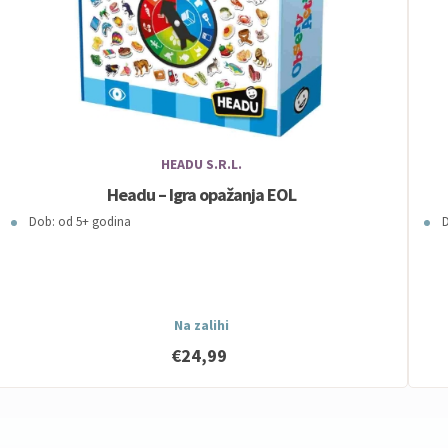
HEADU S.R.L.
Headu – Igra opažanja EOL
Dob: od 5+ godina
D
Na zalihi
€24,99