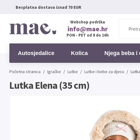
Besplatna dostava iznad 70 EUR
Webshop podrška
info@mae.hr
PON - PET od 8 do 16h
Autosjedalice
Kolica
Njega beba i 
Početna stranica
/
Igračke
/
Lutke
/
Lutke i bebe za djecu
/
Lutka
Lutka Elena (35 cm)