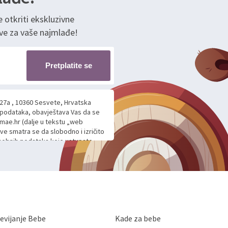
e otkriti ekskluzivne
ve za vaše najmlađe!
Pretplatite se
 27a , 10360 Sesvete, Hrvatska
h podataka, obavještava Vas da se
mae.hr (dalje u tekstu „web
ave smatra se da slobodno i izričito
 osobnih podataka koje ustupate
ljnje komunikacije na Vaš upit
m davanju podataka te ovu Izjavu
voje osobne podatke u jednu od
anicama. BRO'N BRO d.o.o. će s
edbi o zaštiti podataka koju
i kolačića koju možete pročitati
like Hrvatske, a uvijek uz
evijanje Bebe
Kade za bebe
a zaštite osobnih podataka od