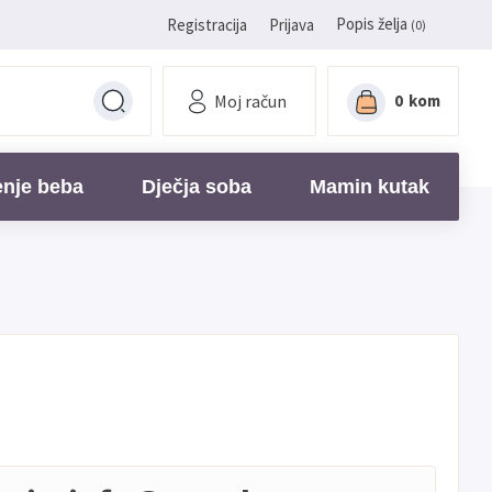
Popis želja
Registracija
Prijava
(0)
Moj račun
0
kom
enje beba
Dječja soba
Mamin kutak