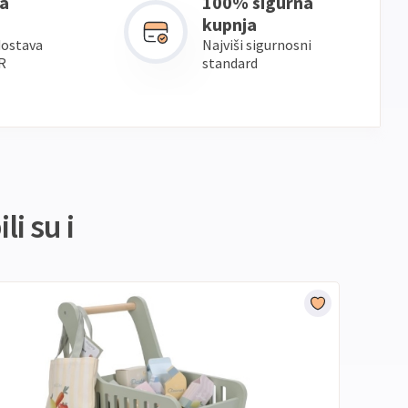
a
100% sigurna
kupnja
dostava
Najviši sigurnosni
R
standard
li su i