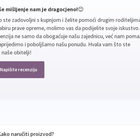
še mišljenje nam je dragocjeno!
😊
 ste zadovoljni s kupnjom i želite pomoći drugim roditeljim
biru prave opreme, molimo vas da podijelite svoje iskustvo
cenzija ne samo da obogaćuje našu zajednicu, već nam poma
aprijedimo i poboljšamo našu ponudu. Hvala vam što ste
 naše obitelji!
Napišite recenziju
Kako naručiti proizvod?