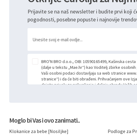
Prijavite se na naš newsletter i budite prvi koji ć
pogodnosti, posebne popuste i najnovije trendo
BRO'N BRO d.o.o., OIB: 10590165499, Kašinska cesta
(dalje u tekstu „Mae.hr“) kao Voditelj zbirke osobni
Vaši osobni podaci dostavljaju sa web stranice www.
stranice“) i da će biti obrađeni. Prihvaćanjem ove Izj
dajete privolu za prikupljanje i daljnju obradu Vaših
Mae.hr putem ovih web stranica u svrhu odgovora i da
poslan kroz kontakt obrazac. Radi se o dobrovoljno
niste dužni prihvatiti odnosno niste dužni unositi s
prijavnih formi/obrazaca dostupnih na ovim web str
Vašim osobnim podacima postupati sukladno Općoj ur
Moglo bi Vas i ovo zanimati..
možete pročitati ovdje, sukladno Politici privatnosti 
ovdje i sukladno drugim primjenjivim propisima Repub
Klokanice za bebe [Nosiljke]
Podloge za Pr
primjenu odgovarajućih tehničkih i sigurnosnih mjer