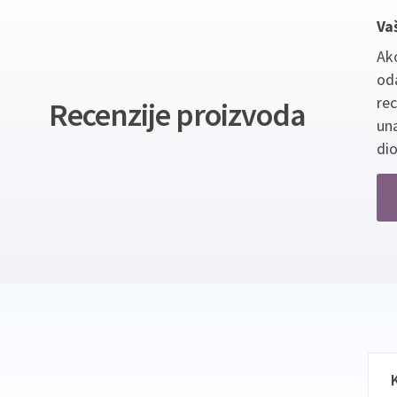
Va
Ako
oda
re
Recenzije proizvoda
un
dio