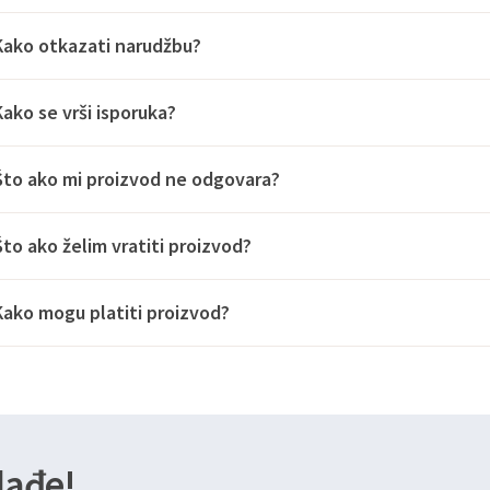
Kako otkazati narudžbu?
Kako se vrši isporuka?
Što ako mi proizvod ne odgovara?
Što ako želim vratiti proizvod?
Kako mogu platiti proizvod?
lađe!