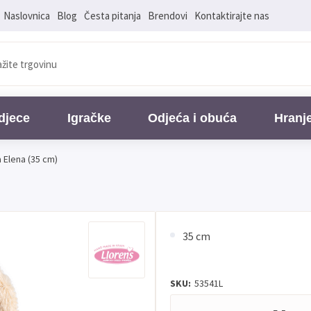
Naslovnica
Blog
Česta pitanja
Brendovi
Kontaktirajte nas
djece
Igračke
Odjeća i obuća
Hranj
 Elena (35 cm)
35 cm
SKU:
53541L