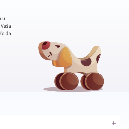
a u
. Vaša
že da