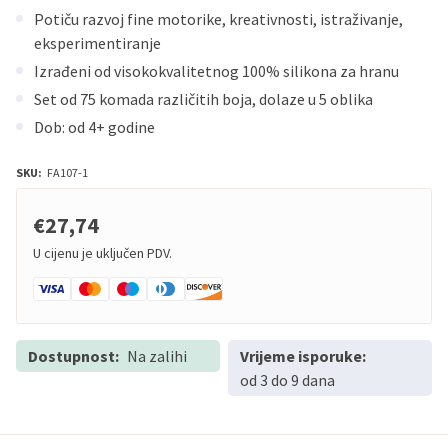
Potiču razvoj fine motorike, kreativnosti, istraživanje,
eksperimentiranje
Izrađeni od visokokvalitetnog 100% silikona za hranu
Set od 75 komada različitih boja, dolaze u 5 oblika
Dob: od 4+ godine
SKU:
FA107-1
€27,74
U cijenu je uključen PDV.
Dostupnost:
Na zalihi
Vrijeme isporuke:
od 3 do 9 dana