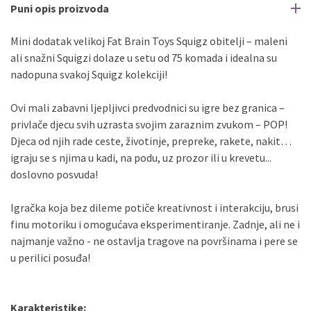
Puni opis proizvoda
Mini dodatak velikoj Fat Brain Toys Squigz obitelji – maleni
ali snažni Squigzi dolaze u setu od 75 komada i idealna su
nadopuna svakoj Squigz kolekciji!
Ovi mali zabavni ljepljivci predvodnici su igre bez granica –
privlače djecu svih uzrasta svojim zaraznim zvukom – POP!
Djeca od njih rade ceste, životinje, prepreke, rakete, nakit…
igraju se s njima u kadi, na podu, uz prozor ili u krevetu...
doslovno posvuda!
Igračka koja bez dileme potiče kreativnost i interakciju, brusi
finu motoriku i omogućava eksperimentiranje. Zadnje, ali ne i
najmanje važno - ne ostavlja tragove na površinama i pere se
u perilici posuđa!
Karakteristike: