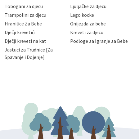
Vaših osobnih podataka te omogućava pristup i
Tobogani za djecu
Ljuljačke za djecu
priopćavanje osobnih podataka samo onim svojim
zaposlenicima kojima su isti potrebni radi provedbe
Trampolini za djecu
Lego kocke
njihovih poslovnih aktivnosti, a trećim osobama samo u
Hranilice Za Bebe
Gnijezda za bebe
slučajevima koji su dozvoljeni zakonima. Napominjemo
da možete u svako doba, u potpunosti ili djelomice,
Dječji krevetići
Kreveti za djecu
bez naknade i objašnjenja odustati od dane privole i
Dječji kreveti na kat
Podloge za Igranje za Bebe
zatražiti prestanak aktivnosti obrade Vaših osobnih
Jastuci za Trudnice [Za
podataka. Opoziv privole možete podnijeti poštom na
gore navedenu adresu ili e-mailom na adresu:
Spavanje i Dojenje]