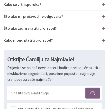
Kako se vrši isporuka?
Što ako mi proizvod ne odgovara?
Što ako želim vratiti proizvod?
Kako mogu platiti proizvod?
Otkrijte Čaroliju za Najmlađe!
Prijavite se na naš newsletter i budite prvi koji će otkriti
ekskluzivne pogodnosti, posebne popuste i najnovije
trendove za vaše najmlađe!
BRO'N BRO d.o.o., OIB: 10590165499, Kašinska cesta