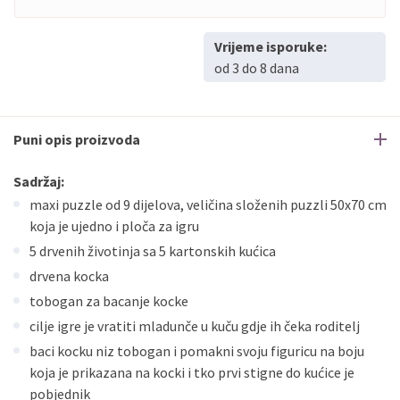
Vrijeme isporuke:
od 3 do 8 dana
Puni opis proizvoda
Sadržaj:
maxi puzzle od 9 dijelova, veličina složenih puzzli 50x70 cm
koja je ujedno i ploča za igru
5 drvenih životinja sa 5 kartonskih kućica
drvena kocka
tobogan za bacanje kocke
cilje igre je vratiti mladunče u kuču gdje ih čeka roditelj
baci kocku niz tobogan i pomakni svoju figuricu na boju
koja je prikazana na kocki i tko prvi stigne do kućice je
pobjednik