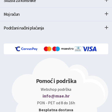
Služba za korisnike
Moj račun
Podržani načini plaćanja
Pomoć i podrška
Webshop podrška
info@mae.hr
PON - PET od 8 do 16h
Besplatna dostava