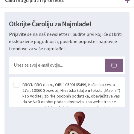
Kako mogu platiti proizvod?
Otkrijte Čaroliju za Najmlađe!
Prijavite se na naš newsletter i budite prvi koji će otkriti
ekskluzivne pogodnosti, posebne popuste i najnovije
trendove za vaše najmlađe!
BRO'N BRO d.o.o., OIB: 10590165499, Kašinska cesta
27a , 10360 Sesvete, Hrvatska (dalje u tekstu „Mae.hr“)
kao Voditelj zbirke osobnih podataka, obavještava Vas
da se Vaši osobni podaci dostavljaju sa web stranice
www.mae.hr (dalje u tekstu „web stranice“) i da će biti
obrađeni. Prihvaćanjem ove Izjave smatra se da
slobodno i izričito dajete privolu za prikupljanje i daljnju
obradu Vaših osobnih podataka koje ustupate Mae.hr
putem ovih web stranica u svrhu odgovora i daljnje