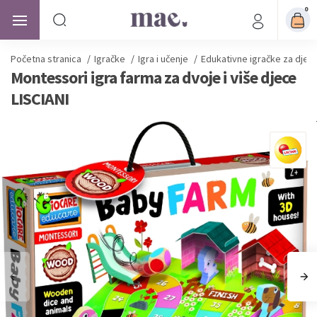
0
Početna stranica
/
Igračke
/
Igra i učenje
/
Edukativne igračke za djec
Montessori igra farma za dvoje i više djece
LISCIANI