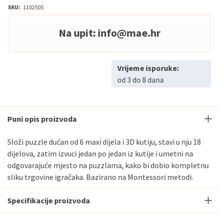
SKU:
1102505
Na upit:
info@mae.hr
Vrijeme isporuke:
od 3 do 8 dana
Puni opis proizvoda
Složi puzzle dućan od 6 maxi dijela i 3D kutiju, stavi u nju 18
dijelova, zatim izvuci jedan po jedan iz kutije i umetni na
odgovarajuće mjesto na puzzlama, kako bi dobio kompletnu
sliku trgovine igračaka. Bazirano na Montessori metodi.
Specifikacije proizvoda