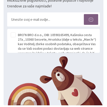
ekskluzivne pogodnosti, posebne popuste i najnovije
trendove za vaše najmlađe!
BRO'N BRO d.o.o., OIB: 10590165499, Kašinska cesta
27a , 10360 Sesvete, Hrvatska (dalje u tekstu „Mae.hr“)
kao Voditelj zbirke osobnih podataka, obavještava Vas
da se Vaši osobni podaci dostavljaju sa web stranice
www.mae.hr (dalje u tekstu „web stranice“) i da će biti
obrađeni. Prihvaćanjem ove Izjave smatra se da
slobodno i izričito dajete privolu za prikupljanje i daljnju
obradu Vaših osobnih podataka koje ustupate Mae.hr
putem ovih web stranica u svrhu odgovora i daljnje
komunikacije na Vaš upit poslan kroz kontakt obrazac.
Radi se o dobrovoljnom davanju podataka te ovu
Izjavu niste dužni prihvatiti odnosno niste dužni unositi
svoje osobne podatke u jednu od prijavnih
formi/obrazaca dostupnih na ovim web stranicama.
BRO'N BRO d.o.o. će s Vašim osobnim podacima
postupati sukladno Općoj uredbi o zaštiti podataka