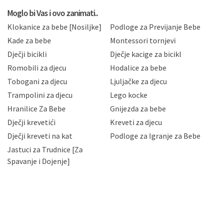
koju možete pročitati ovdje, sukladno Politici
privatnosti i kolačića koju možete pročitati ovdje i
Moglo bi Vas i ovo zanimati..
sukladno drugim primjenjivim propisima Republike
Klokanice za bebe [Nosiljke]
Podloge za Previjanje Bebe
Hrvatske, a uvijek uz primjenu odgovarajućih tehničkih i
sigurnosnih mjera zaštite osobnih podataka od
Kade za bebe
Montessori tornjevi
neovlaštenog pristupa, zlouporabe, otkrivanja,
Dječji bicikli
Dječje kacige za bicikl
gubitka ili uništenja. Mae.hr štiti privatnost svojih
korisnika i posjetitelja web stranica, čuva povjerljivost
Romobili za djecu
Hodalice za bebe
Vaših osobnih podataka te omogućava pristup i
Tobogani za djecu
Ljuljačke za djecu
priopćavanje osobnih podataka samo onim svojim
zaposlenicima kojima su isti potrebni radi provedbe
Trampolini za djecu
Lego kocke
njihovih poslovnih aktivnosti, a trećim osobama samo u
Hranilice Za Bebe
Gnijezda za bebe
slučajevima koji su dozvoljeni zakonima. Napominjemo
da možete u svako doba, u potpunosti ili djelomice,
Dječji krevetići
Kreveti za djecu
bez naknade i objašnjenja odustati od dane privole i
Dječji kreveti na kat
Podloge za Igranje za Bebe
zatražiti prestanak aktivnosti obrade Vaših osobnih
Jastuci za Trudnice [Za
podataka. Opoziv privole možete podnijeti poštom na
gore navedenu adresu ili e-mailom na adresu:
Spavanje i Dojenje]