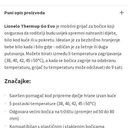
Sve banke
Visa
Jednokratno
Puni opis proizvoda
Sve banke
Master
Jednokratno
Sve banke
Maestro
Jednokratno
Lionelo Thermup Go Evo
je mobilni grijač za bočice koji
osigurava da roditelji budu uvijek spremni nahraniti dijete,
ECC
Discover
Jednokratno
bilo kod kuće ili u pokretu. Idealan je za bezbrižno hranjenje
bebe bilo kada i bilo gdje - odličan je za šetnje ili duga
putovanja. Možete birati između 5 temperatura zagrijavanja
(38, 40, 42, 45 i 50°C), a kada se bočica zagrije na odabranu
temperaturu, grijač tu temperaturu može održavati do 9 sati.
Značajke:
Savršen pomagač kod pripreme dječje hrane izvan kuće
5 postavki temperature (38, 40, 42, 45 i 50°C)
Odgovara većini bočica na tržištu (promjer od 50 do 80
mm)
Kompatibilan s plastičnim i staklenim bočicama