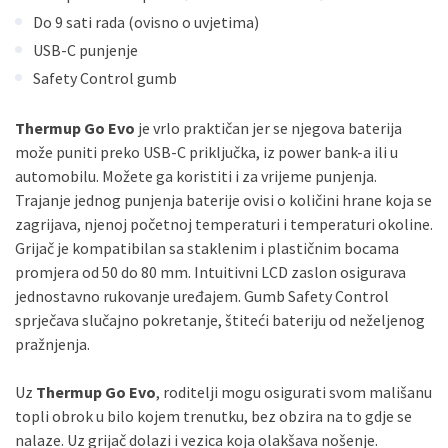
Do 9 sati rada (ovisno o uvjetima)
USB-C punjenje
Safety Control gumb
Thermup Go Evo
je vrlo praktičan jer se njegova baterija
može puniti preko USB-C priključka, iz power bank-a ili u
automobilu. Možete ga koristiti i za vrijeme punjenja.
Trajanje jednog punjenja baterije ovisi o količini hrane koja se
zagrijava, njenoj početnoj temperaturi i temperaturi okoline.
Grijač je kompatibilan sa staklenim i plastičnim bocama
promjera od 50 do 80 mm. Intuitivni LCD zaslon osigurava
jednostavno rukovanje uređajem. Gumb Safety Control
sprječava slučajno pokretanje, štiteći bateriju od neželjenog
pražnjenja.
Uz
Thermup Go Evo
, roditelji mogu osigurati svom mališanu
topli obrok u bilo kojem trenutku, bez obzira na to gdje se
nalaze. Uz grijač dolazi i vezica koja olakšava nošenje.