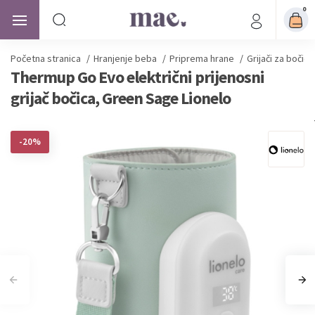
0
Početna stranica
/
Hranjenje beba
/
Priprema hrane
/
Grijači za bočice
Thermup Go Evo električni prijenosni
grijač bočica, Green Sage Lionelo
-20%