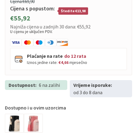
Cijena:
€69,90
Cijena s popustom:
Štedite €13,98
€55,92
Najniža cijena u zadnjih 30 dana:
€55,92
U cijenu je uključen PDV.
Plaćanje na rate
do 12 rata
Iznos jedne rate:
€4,66
mjesečno
Dostupnost:
PBZ
6 na zalihi
Visa
Vrijeme isporuke:
do
12
rata
od 3 do 8 dana
PBZ
Visa Premium
do
12
rata
Erste
Diners
do
12
rata
Dostupno i u ovim uzorcima
Erste
Maestro
do
12
rata
Erste
Master
do
12
rata
Erste
Visa
do
12
rata