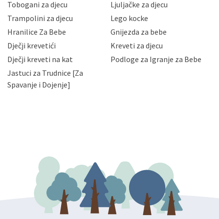
Tobogani za djecu
Ljuljačke za djecu
priopćavanje osobnih podataka samo onim svojim
zaposlenicima kojima su isti potrebni radi provedbe
Trampolini za djecu
Lego kocke
njihovih poslovnih aktivnosti, a trećim osobama samo u
Hranilice Za Bebe
Gnijezda za bebe
slučajevima koji su dozvoljeni zakonima. Napominjemo
da možete u svako doba, u potpunosti ili djelomice,
Dječji krevetići
Kreveti za djecu
bez naknade i objašnjenja odustati od dane privole i
Dječji kreveti na kat
Podloge za Igranje za Bebe
zatražiti prestanak aktivnosti obrade Vaših osobnih
Jastuci za Trudnice [Za
podataka. Opoziv privole možete podnijeti poštom na
gore navedenu adresu ili e-mailom na adresu:
Spavanje i Dojenje]