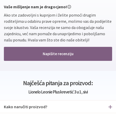
Vaše mišljenje nam je dragocjeno!
😊
Ako ste zadovoljni s kupnjom i želite pomoći drugim
roditeljima u odabiru prave opreme, molimo vas da podijelite
svoje iskustvo. Vaša recenzija ne samo da obogaćuje našu
zajednicu, već nam pomaže da unaprijedimo i poboljšamo
našu ponudu. Hvala vam što ste dio naše obitelji!
Napišite recenziju
Najčešća pitanja za proizvod:
Lionelo Leonie Plus krevetić 3 u 1, sivi
Kako naručiti proizvod?