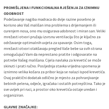
PROMIŠLJENA I FUNKCIONALNA RJEŠENJA ZA IZNIMNU
ODOBNOST
Podešavanje nagiba madraca do dvije razine posebno je
korisno ako Vaš mališan ima problema s drijemanjem ili
curenjem nosa, ono mu osigurava udobnost i miran san. Veliki
mrežasti otvori pružaju izvrsnu ventilaciju što je ključno za
održavanje optimalnih uvjeta za spavanje. Osim toga,
mrežasti otvori olakšavaju pregled Vaše bebe sa svih strana
omogućujući Vam da neprestano pratite i odgovarate na
potrebe Vašeg mališana. Cijela navlaka za krevetić se može
skinuti i prati ručno. Posljednja stavka vrijedna spomena je
iznimno velika košara za pribor koja se nalazi ispod krevetića.
Ovaj praktični dodatak odlično je mjesto za pohranjivanje
bebinih pelena, odjeće, igračaka i ostalih potrepština. Tako je
sve uvijek pri ruci, a prostor oko krevetića ostaje uredan i
organiziran.
GLAVNE ZNAČAJKE: