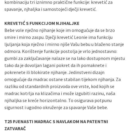
kombinaciju tri iznimno praktične funkcije: krevetić za
spavanje, njhaljka i samostojeći dječji krevetić.
Sve banke
Visa
Jednokratno
Sve banke
Master
Jednokratno
KREVETIĆ S FUNKCIJOM NJIHALJKE
Sve banke
Maestro
Jednokratno
Bebe vole nježno njihanje koje im omogućuje da se brzo
ECC
Discover
Jednokratno
smire i mirno zaspu. Dječji krevetić Leonie ima funkciju
ljuljanja koja nježno i mirno njiše Vašu bebu u blaženo stanje
odmora. Korištenje funkcije postolja je vrlo jednostavno:
gumbi za zaključavanje nalaze se na lako dostupnom mjestu
tako da je dovoljan lagani pokret da ih pomaknete i
pokrenete ili blokirate njihanje. Jedinstveni dizajn
omogućuje da madrac ostane stabilan tijekom njihanja. Za
razliku od standardnih proizvoda ove vrste, kod kojih se
madrac kotrlja na klizačima i može izgubiti razinu, naša
njihaljka se kreće horizontalno. To osigurava potpunu
sigurnost i ugodno okruženje za spavanje Vaše bebe.
T25 PJENASTI MADRAC S NAVLAKOM NA PATENTNI
ZATVARAČ