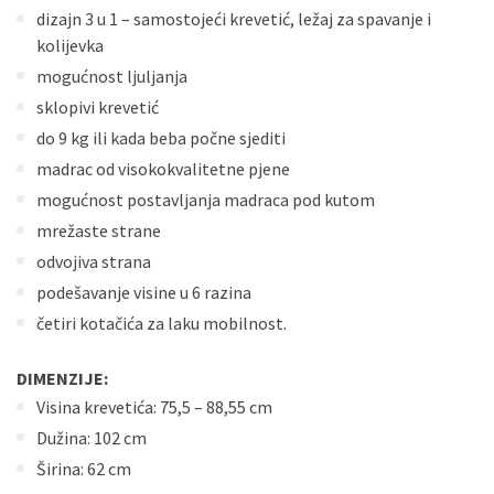
dizajn 3 u 1 – samostojeći krevetić, ležaj za spavanje i
kolijevka
mogućnost ljuljanja
sklopivi krevetić
do 9 kg ili kada beba počne sjediti
madrac od visokokvalitetne pjene
mogućnost postavljanja madraca pod kutom
mrežaste strane
odvojiva strana
podešavanje visine u 6 razina
četiri kotačića za laku mobilnost.
DIMENZIJE:
Visina krevetića: 75,5 – 88,55 cm
Dužina: 102 cm
Širina: 62 cm