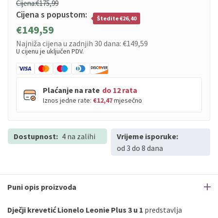
Cijena:
€175,99
Cijena s popustom:
Štedite €26,40
€149,59
Najniža cijena u zadnjih 30 dana:
€149,59
U cijenu je uključen PDV.
Plaćanje na rate
do 12 rata
Iznos jedne rate:
€12,47
mjesečno
Dostupnost:
PBZ
4 na zalihi
Visa
Vrijeme isporuke:
do
12
rata
od 3 do 8 dana
PBZ
Visa Premium
do
12
rata
Erste
Diners
do
12
rata
Erste
Maestro
do
12
rata
Puni opis proizvoda
Erste
Master
do
12
rata
Erste
Visa
do
12
rata
Dječji krevetić Lionelo Leonie Plus 3 u 1
predstavlja