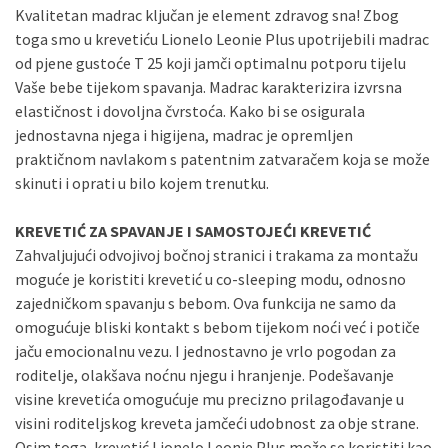
Kvalitetan madrac ključan je element zdravog sna! Zbog
toga smo u krevetiću Lionelo Leonie Plus upotrijebili madrac
od pjene gustoće T 25 koji jamči optimalnu potporu tijelu
Vaše bebe tijekom spavanja. Madrac karakterizira izvrsna
elastičnost i dovoljna čvrstoća. Kako bi se osigurala
jednostavna njega i higijena, madrac je opremljen
praktičnom navlakom s patentnim zatvaračem koja se može
skinuti i oprati u bilo kojem trenutku.
KREVETIĆ ZA SPAVANJE I SAMOSTOJEĆI KREVETIĆ
Zahvaljujući odvojivoj bočnoj stranici i trakama za montažu
moguće je koristiti krevetić u co-sleeping modu, odnosno
zajedničkom spavanju s bebom. Ova funkcija ne samo da
omogućuje bliski kontakt s bebom tijekom noći već i potiče
jaču emocionalnu vezu. I jednostavno je vrlo pogodan za
roditelje, olakšava noćnu njegu i hranjenje. Podešavanje
visine krevetića omogućuje mu precizno prilagođavanje u
visini roditeljskog kreveta jamčeći udobnost za obje strane.
Osim toga, krevetić Lionelo Leonie Plus može se koristiti kao