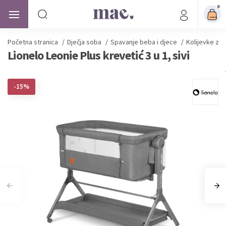
0
Početna stranica
/
Dječja soba
/
Spavanje beba i djece
/
Kolijevke za
Lionelo Leonie Plus krevetić 3 u 1, sivi
-15%