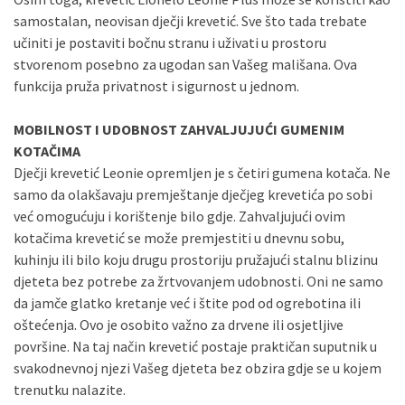
samostalan, neovisan dječji krevetić. Sve što tada trebate
učiniti je postaviti bočnu stranu i uživati u prostoru
stvorenom posebno za ugodan san Vašeg mališana. Ova
funkcija pruža privatnost i sigurnost u jednom.
MOBILNOST I UDOBNOST ZAHVALJUJUĆI GUMENIM
KOTAČIMA
Dječji krevetić Leonie opremljen je s četiri gumena kotača. Ne
samo da olakšavaju premještanje dječjeg krevetića po sobi
već omogućuju i korištenje bilo gdje. Zahvaljujući ovim
kotačima krevetić se može premjestiti u dnevnu sobu,
kuhinju ili bilo koju drugu prostoriju pružajući stalnu blizinu
djeteta bez potrebe za žrtvovanjem udobnosti. Oni ne samo
da jamče glatko kretanje već i štite pod od ogrebotina ili
oštećenja. Ovo je osobito važno za drvene ili osjetljive
površine. Na taj način krevetić postaje praktičan suputnik u
svakodnevnoj njezi Vašeg djeteta bez obzira gdje se u kojem
trenutku nalazite.