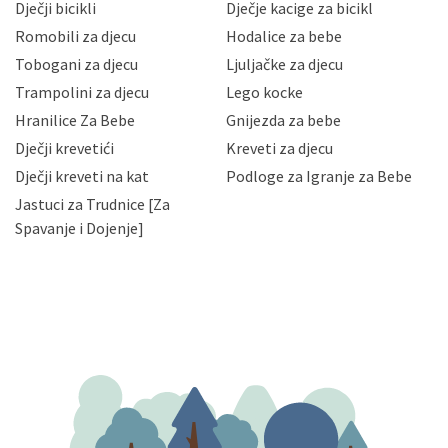
Dječji bicikli
Dječje kacige za bicikl
gubitka ili uništenja. Mae.hr štiti privatnost svojih
korisnika i posjetitelja web stranica, čuva povjerljivost
Romobili za djecu
Hodalice za bebe
Vaših osobnih podataka te omogućava pristup i
Tobogani za djecu
Ljuljačke za djecu
priopćavanje osobnih podataka samo onim svojim
zaposlenicima kojima su isti potrebni radi provedbe
Trampolini za djecu
Lego kocke
njihovih poslovnih aktivnosti, a trećim osobama samo u
Hranilice Za Bebe
Gnijezda za bebe
slučajevima koji su dozvoljeni zakonima. Napominjemo
da možete u svako doba, u potpunosti ili djelomice,
Dječji krevetići
Kreveti za djecu
bez naknade i objašnjenja odustati od dane privole i
Dječji kreveti na kat
Podloge za Igranje za Bebe
zatražiti prestanak aktivnosti obrade Vaših osobnih
Jastuci za Trudnice [Za
podataka. Opoziv privole možete podnijeti poštom na
gore navedenu adresu ili e-mailom na adresu:
Spavanje i Dojenje]