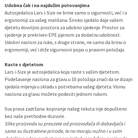
Udobna čak i na najdužim putovanjima
Autosjedalica Lars i-Size ne brine samo o sigurnosti, već i o
ergonomiji za vašeg mališana. Široko sjedalo daje vašem
djetetu dovoljno prostora za udobno sjedenje. Prostor za
sjedenje je prekriven EPE pjenom za dodatnu udobnost.
Udobni nasloni za ruke, s druge strane, ne samo da brinu o
ergonomiji, već i drže sigurnosni pojas u pravom položaju.
Raste s djetetom
Lars i-Size je autosjedalica koja raste s vašim djetetom.
Podešavanje naslona za glavu u 10 položaja znači da se dizajn
sjedala mijenja u skladu s potrebama vašeg djeteta. Visinu
naslona za glavu možete podesiti jednom rukom.
Sva prava zadržana: kopiranje našeg teksta nije dopušteno
bez naše prethodne dozvole.
Slike proizvoda su preuzete od proizvođača ili dobavljača i
samo su ilustrativne prirode, te ne moraju nužno i u svim