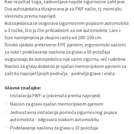
Kao rezultat toga, zadovoljava najviše sigurnosne zahtjeve.
Sve banke
Visa
Jednokratno
Ova autosjedalica dizajnirana je za FWF način, tj. montažu
Sve banke
Master
Jednokratno
okrenutu prema naprijed.
Sve banke
Maestro
Jednokratno
Autosjedalica se osigurava sigurnosnim pojasom automobila
ECC
Discover
Jednokratno
u 3 točke, što ju čini prikladnom za sve automobile. Lars i-
Size namijenjena je skupini rasta od 100-150 cm.
Široko sjedalo prekriveno EPE pjenom, ergonomski nasloni
za ruke i podešavanje naslona za glavu u 10 položaja
osiguravaju da autosjedalica nije samo sigurna, već i udobna.
Naslon za glavu dodatno je ojačan memorijskom pjenom za
zaštitu najosjetljivijih područja - područja glave i vrata.
Glavne značajke:
Instalacija FWF-a (okrenuta prema naprijed)
Naslon za glavu ojačan memorijskom pjenom
Jednostavna instalacija pomoću sigurnosnog pojasa
automobila - odgovara svakom automobilu
Podešavanje naslona za glavu u 10 položaja