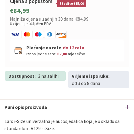
Cijena s popustom:
Štedite €15,00
€84,99
Najniža cijena u zadnjih 30 dana:
€84,99
U cijenu je uključen PDV.
Plaćanje na rate
do 12 rata
Iznos jedne rate:
€7,08
mjesečno
Dostupnost:
PBZ
3 na zalihi
Visa
Vrijeme isporuke:
do
12
rata
od 3 do 8 dana
PBZ
Visa Premium
do
12
rata
Erste
Diners
do
12
rata
Erste
Maestro
do
12
rata
Puni opis proizvoda
Erste
Master
do
12
rata
Erste
Visa
do
12
rata
Lars i-Size univerzalna je autosjedalica koja je u skladu sa
standardom R129 - iSize.