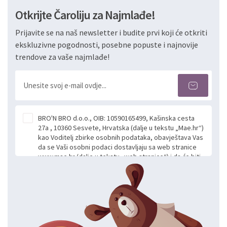
Otkrijte Čaroliju za Najmlađe!
Prijavite se na naš newsletter i budite prvi koji će otkriti
ekskluzivne pogodnosti, posebne popuste i najnovije
trendove za vaše najmlađe!
BRO'N BRO d.o.o., OIB: 10590165499, Kašinska cesta
27a , 10360 Sesvete, Hrvatska (dalje u tekstu „Mae.hr“)
kao Voditelj zbirke osobnih podataka, obavještava Vas
da se Vaši osobni podaci dostavljaju sa web stranice
www.mae.hr (dalje u tekstu „web stranice“) i da će biti
obrađeni. Prihvaćanjem ove Izjave smatra se da
slobodno i izričito dajete privolu za prikupljanje i daljnju
obradu Vaših osobnih podataka koje ustupate Mae.hr
putem ovih web stranica u svrhu odgovora i daljnje
komunikacije na Vaš upit poslan kroz kontakt obrazac.
Radi se o dobrovoljnom davanju podataka te ovu
Izjavu niste dužni prihvatiti odnosno niste dužni unositi