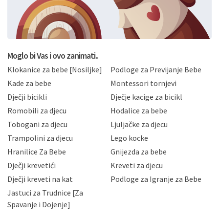
svoje osobne podatke u jednu od prijavnih
formi/obrazaca dostupnih na ovim web stranicama.
BRO'N BRO d.o.o. će s Vašim osobnim podacima
postupati sukladno Općoj uredbi o zaštiti podataka
koju možete pročitati ovdje, sukladno Politici
privatnosti i kolačića koju možete pročitati ovdje i
Moglo bi Vas i ovo zanimati..
sukladno drugim primjenjivim propisima Republike
Klokanice za bebe [Nosiljke]
Podloge za Previjanje Bebe
Hrvatske, a uvijek uz primjenu odgovarajućih tehničkih i
sigurnosnih mjera zaštite osobnih podataka od
Kade za bebe
Montessori tornjevi
neovlaštenog pristupa, zlouporabe, otkrivanja,
Dječji bicikli
Dječje kacige za bicikl
gubitka ili uništenja. Mae.hr štiti privatnost svojih
korisnika i posjetitelja web stranica, čuva povjerljivost
Romobili za djecu
Hodalice za bebe
Vaših osobnih podataka te omogućava pristup i
Tobogani za djecu
Ljuljačke za djecu
priopćavanje osobnih podataka samo onim svojim
zaposlenicima kojima su isti potrebni radi provedbe
Trampolini za djecu
Lego kocke
njihovih poslovnih aktivnosti, a trećim osobama samo u
Hranilice Za Bebe
Gnijezda za bebe
slučajevima koji su dozvoljeni zakonima. Napominjemo
da možete u svako doba, u potpunosti ili djelomice,
Dječji krevetići
Kreveti za djecu
bez naknade i objašnjenja odustati od dane privole i
Dječji kreveti na kat
Podloge za Igranje za Bebe
zatražiti prestanak aktivnosti obrade Vaših osobnih
Jastuci za Trudnice [Za
podataka. Opoziv privole možete podnijeti poštom na
gore navedenu adresu ili e-mailom na adresu:
Spavanje i Dojenje]