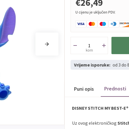
€26,49
U cijenu je uključen PDV.
kom
Vrijeme isporuke:
od 3 do 
Prednosti
Puni opis
DISNEY STITCH MY BEST-E® – 
Uz ovog elektroničkog
Stitch