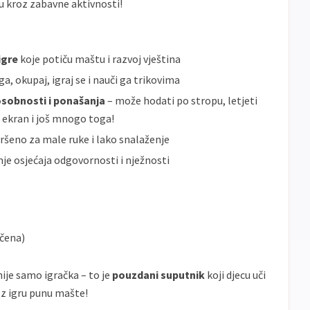
u kroz zabavne aktivnosti!
igre
koje potiču maštu i razvoj vještina
a, okupaj, igraj se i nauči ga trikovima
 osobnosti i ponašanja
– može hodati po stropu, letjeti
 ekran i još mnogo toga!
vršeno za male ruke i lako snalaženje
nje osjećaja odgovornosti i nježnosti
učena)
je samo igračka – to je
pouzdani suputnik
koji djecu uči
oz igru punu mašte!