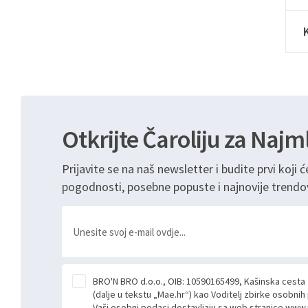
Otkrijte Čaroliju za Najm
Prijavite se na naš newsletter i budite prvi koji ć
pogodnosti, posebne popuste i najnovije trendo
BRO'N BRO d.o.o., OIB: 10590165499, Kašinska cesta
(dalje u tekstu „Mae.hr“) kao Voditelj zbirke osobni
Vaši osobni podaci dostavljaju sa web stranice www.