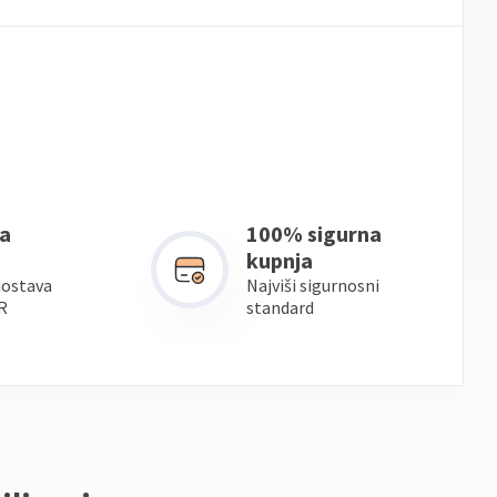
a
100% sigurna
kupnja
dostava
Najviši sigurnosni
R
standard