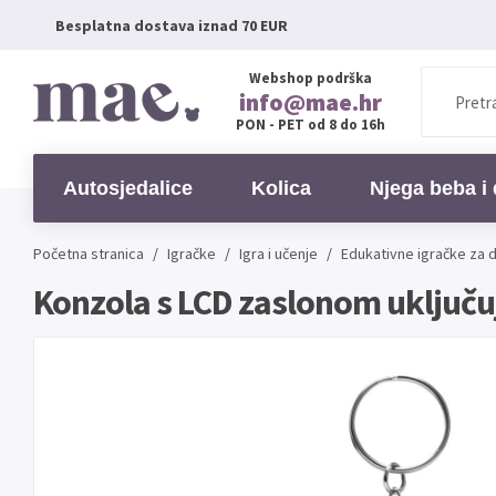
Besplatna dostava iznad 70 EUR
Webshop podrška
info@mae.hr
PON - PET od 8 do 16h
Autosjedalice
Kolica
Njega beba i 
Početna stranica
/
Igračke
/
Igra i učenje
/
Edukativne igračke za 
Konzola s LCD zaslonom uključu