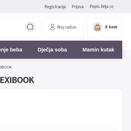
Popis želja
Registracija
Prijava
(0)
Moj račun
0
kom
enje beba
Dječja soba
Mamin kutak
EXIBOOK
 LEXIBOOK