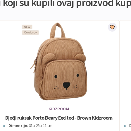
koji su kupili ovaj proizvod kupi
KIDZROOM
Dječji ruksak Porto Beary Excited - Brown Kidzroom
Dimenzije
: 31 x 25 x 11 cm
D