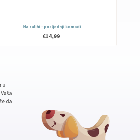
Na zalihi - posljednji komadi
€14,99
a u
. Vaša
že da