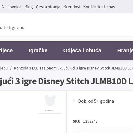
Naslovnica
Blog
Česta pitanja
Brendovi
Kontaktirajte nas
djece
Igračke
Odjeća i obuća
Hranj
djecu
/
Konzola s LCD zaslonom uključujući 3 igre Disney Stitch JLMB10D L
jući 3 igre Disney Stitch JLMB10D
Dob: od 5+ godina
SKU:
1252743