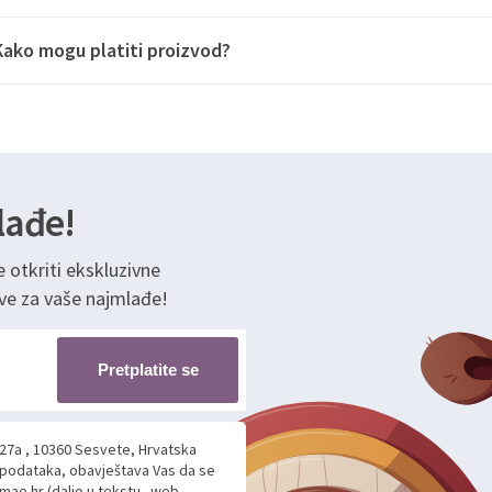
Kako mogu platiti proizvod?
lađe!
e otkriti ekskluzivne
ve za vaše najmlađe!
Pretplatite se
 27a , 10360 Sesvete, Hrvatska
h podataka, obavještava Vas da se
mae.hr (dalje u tekstu „web