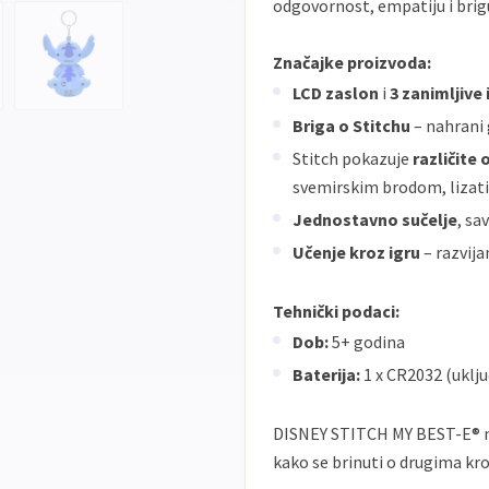
odgovornost, empatiju i brig
Značajke proizvoda:
LCD zaslon
i
3 zanimljive 
Briga o Stitchu
– nahrani g
Stitch pokazuje
različite
svemirskim brodom, lizati
Jednostavno sučelje
, sa
Učenje kroz igru
– razvija
Tehnički podaci:
Dob:
5+ godina
Baterija:
1 x CR2032 (uklj
DISNEY STITCH MY BEST-E® ni
kako se brinuti o drugima kr