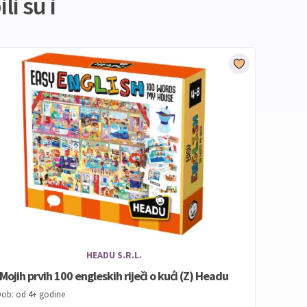
li su i
HEADU S.R.L.
Mojih prvih 100 engleskih riječi o kući (Z) Headu
ob: od 4+ godine