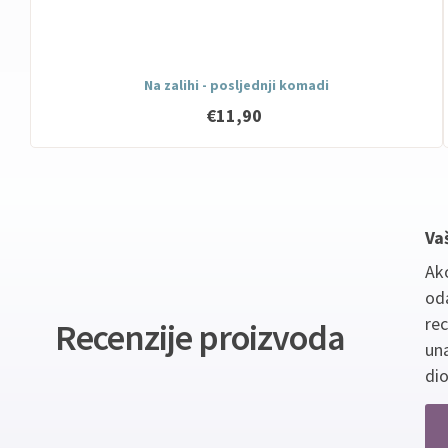
Na zalihi - posljednji komadi
€11,90
Va
Ako
oda
re
Recenzije proizvoda
un
dio