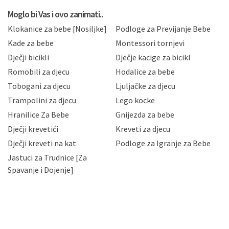
koju možete pročitati ovdje, sukladno Politici
privatnosti i kolačića koju možete pročitati ovdje i
Moglo bi Vas i ovo zanimati..
sukladno drugim primjenjivim propisima Republike
Klokanice za bebe [Nosiljke]
Podloge za Previjanje Bebe
Hrvatske, a uvijek uz primjenu odgovarajućih tehničkih i
sigurnosnih mjera zaštite osobnih podataka od
Kade za bebe
Montessori tornjevi
neovlaštenog pristupa, zlouporabe, otkrivanja,
Dječji bicikli
Dječje kacige za bicikl
gubitka ili uništenja. Mae.hr štiti privatnost svojih
korisnika i posjetitelja web stranica, čuva povjerljivost
Romobili za djecu
Hodalice za bebe
Vaših osobnih podataka te omogućava pristup i
Tobogani za djecu
Ljuljačke za djecu
priopćavanje osobnih podataka samo onim svojim
zaposlenicima kojima su isti potrebni radi provedbe
Trampolini za djecu
Lego kocke
njihovih poslovnih aktivnosti, a trećim osobama samo u
Hranilice Za Bebe
Gnijezda za bebe
slučajevima koji su dozvoljeni zakonima. Napominjemo
da možete u svako doba, u potpunosti ili djelomice,
Dječji krevetići
Kreveti za djecu
bez naknade i objašnjenja odustati od dane privole i
Dječji kreveti na kat
Podloge za Igranje za Bebe
zatražiti prestanak aktivnosti obrade Vaših osobnih
Jastuci za Trudnice [Za
podataka. Opoziv privole možete podnijeti poštom na
gore navedenu adresu ili e-mailom na adresu:
Spavanje i Dojenje]