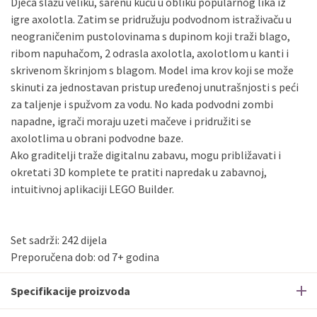
Djeca slažu veliku, šarenu kuću u obliku popularnog lika iz
igre axolotla. Zatim se pridružuju podvodnom istraživaču u
neograničenim pustolovinama s dupinom koji traži blago,
ribom napuhačom, 2 odrasla axolotla, axolotlom u kanti i
skrivenom škrinjom s blagom. Model ima krov koji se može
skinuti za jednostavan pristup uređenoj unutrašnjosti s peći
za taljenje i spužvom za vodu. No kada podvodni zombi
napadne, igrači moraju uzeti mačeve i pridružiti se
axolotlima u obrani podvodne baze.
Ako graditelji traže digitalnu zabavu, mogu približavati i
okretati 3D komplete te pratiti napredak u zabavnoj,
intuitivnoj aplikaciji LEGO Builder.
Set sadrži: 242 dijela
Preporučena dob: od 7+ godina
Specifikacije proizvoda