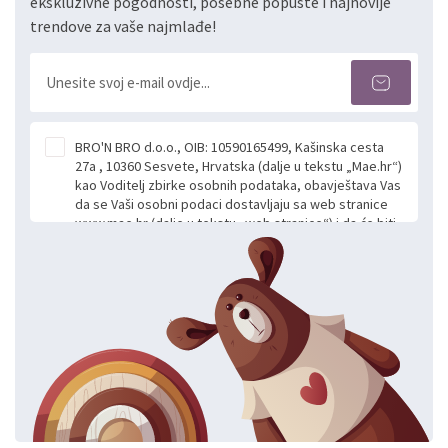
ekskluzivne pogodnosti, posebne popuste i najnovije
trendove za vaše najmlađe!
BRO'N BRO d.o.o., OIB: 10590165499, Kašinska cesta
27a , 10360 Sesvete, Hrvatska (dalje u tekstu „Mae.hr“)
kao Voditelj zbirke osobnih podataka, obavještava Vas
da se Vaši osobni podaci dostavljaju sa web stranice
www.mae.hr (dalje u tekstu „web stranice“) i da će biti
obrađeni. Prihvaćanjem ove Izjave smatra se da
slobodno i izričito dajete privolu za prikupljanje i daljnju
obradu Vaših osobnih podataka koje ustupate Mae.hr
putem ovih web stranica u svrhu odgovora i daljnje
komunikacije na Vaš upit poslan kroz kontakt obrazac.
Radi se o dobrovoljnom davanju podataka te ovu
Izjavu niste dužni prihvatiti odnosno niste dužni unositi
svoje osobne podatke u jednu od prijavnih
formi/obrazaca dostupnih na ovim web stranicama.
BRO'N BRO d.o.o. će s Vašim osobnim podacima
postupati sukladno Općoj uredbi o zaštiti podataka