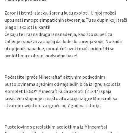
Zaroni i istraži slatku, šarenu kuću axolotl. U njoj možeš
upoznati mnogo simpatičnih stvorenja. Tu su dupin koji traži
blago i axolotl u kanti!
Čekaju te i razna druga iznenađenja, kao što su peć za
taljenje i spužva za slučaj da dođe do curenja vode. No kada
utopljenik napadne, morat ćeš uzeti mač i pridružiti se
axolotlima u obrani podvodne baze!
Počastite igrače Minecrafta® aktivnim podvodnim
pustolovinama s jednim od najslađih bića iz igre, axolotla.
Komplet LEGO® Minecraft Kuća axolotl (21247) spaja
kreativno slaganje i maštovitu akciju iz igre Minecraft sa
stvarnim svijetom za igrače od 7 godina i starije.
Pustolovine s preslatkim axolotlima iz Minecrafta!